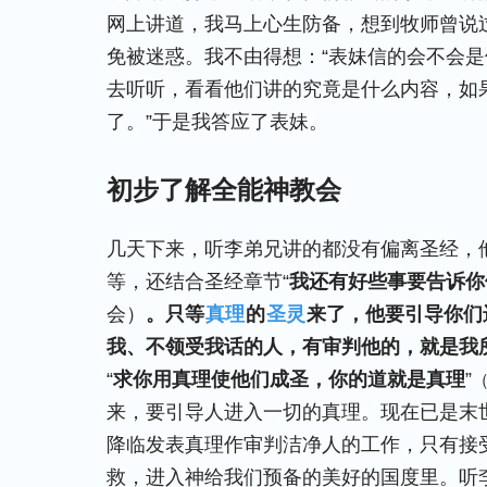
网上讲道，我马上心生防备，想到牧师曾说
免被迷惑。我不由得想：“表妹信的会不会
去听听，看看他们讲的究竟是什么内容，如
了。”于是我答应了表妹。
初步了解全能神教会
几天下来，听李弟兄讲的都没有偏离圣经，
等，还结合圣经章节“
我还有好些事要告诉你
会）
。只等
真理
的
圣灵
来了，他要引导你们
我、不领受我话的人，有审判他的，就是我
“
求你用真理使他们成圣，你的道就是真理
”
（
来，要引导人进入一切的真理。现在已是末
降临发表真理作审判洁净人的工作，只有接
救，进入神给我们预备的美好的国度里。听