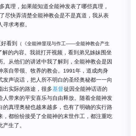
许多真理，如果能知道全能神发表了哪些真理，
为了尽快弄清楚全能神教会是不是真道，我从表
人寻求考察。
正好看到
（《全能神显现与作工——全能神教会产生
了解的内容。我就打开视频，看到弟兄姊妹围坐
历。从他们的讲述中我了解到，全能神教会是因
亲自带领、牧养的教会。1991年，道成肉身
式发声说话，把人所不明白的圣经奥秘都一一向
指出实际的路途，很多
基督
徒因全能神话语的
给人带来的平安喜乐与自由释放。随着全能神发
白的真理奥秘也越来越多，也有了明确的实行路
来，都纷纷接受了全能神的末世作工，都注重吃
此产生了。