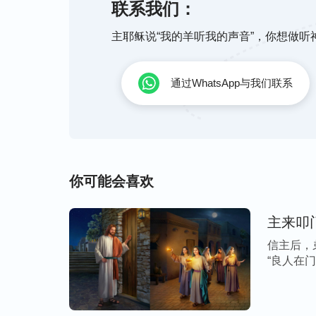
联系我们：
主耶稣说“我的羊听我的声音”，你想做
接下来的几天，我没事的时候就上网看全能
教会是不是有圣灵作工、有真理的发表。
通过WhatsApp与我们联系
全能神教会有圣灵的作工
我看了几部中共酷刑逼迫全能神教会
基督徒
《血债》这几部电影给我留下了深刻的印象
你可能会喜欢
教会基督徒的。我在中国生活了几十年，知
它可以随意采用监视、抓捕、关押、洗脑、
主来叩
徒。在中国，信神的人根本没有任何人权，
信主后，
能神的基督徒不管中共警察怎么酷刑折磨、
“良人在
话加给的信心和力量宁死不否认神，要为神
[…]
豁出性命跟随呢？又怎么能有这么大的信心
信心来跟随，这都是圣灵作工带给人的。