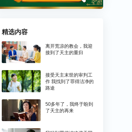
精选内容
离开荒凉的教会，我迎
接到了天主的重归
接受天主末世的审判工
作 我找到了罪得洁净的
路途
50多年了，我终于盼到
了天主的再来