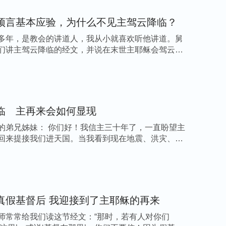
预言基本应验，为什么不见主驾云降临？
重逼迫、抵挡下，福音工作没有受到拦阻，不光
多年，是教会的讲道人，我从小就喜欢听他讲道。舅
国家，有许多人也都接受了全能神的作工。这让
们讲主驾云降临的经文，并说在末世主耶稣会驾云回
赛人
都抵挡、定罪，有一个律法师迦玛列劝阻
祭司不听劝阻还联合罗马政府将主耶稣钉在十字
稣的福音还是扩展到宇宙地极，谁也拦阻不了，
灵的作工才能有这样的权柄呀。看来全能神的末
临 主再来会如何显现
很有可能就是主耶稣的再来。一想到主回来了，
的弟兄姊妹： 你们好！我信主三十年了，一直盼望主
主，这是做梦都不敢想的事。
回来提接我们进天国。当我看到现在地震、洪灾、旱
我还想进一步了解全能神的话是不是真理，能否
会分辨真假基督后 我迎接到了主耶稣的再来
是真理，能给人带来道路、生命，这道肯定是真
师常常给我们读这节经文：“那时，若有人对你们
，我被《信神》这部电影的内容吸引了。电影中