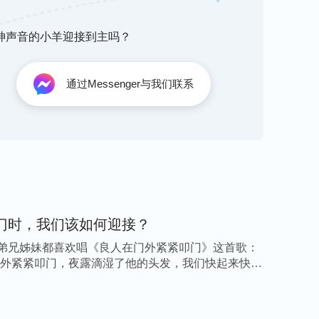
听神声音的小羊迎接到主吗？
神教会的电影，想根据所明白的原则确定全能神
通过Messenger与我们联系
的电影，尤其《共产主义谣言》《
苦境芬芳
》
。这几部电影讲述了中共是如何残酷迫害全能神
道中共就是无神论，它不允许人信神、跟随神，
酷刑折磨、判刑坐监等各种手段残酷迫害基督
门时，我们该如何迎接？
人没有信心根本不敢信神，但我看到这些跟随全
弟兄姊妹都喜欢唱《良人在门外紧紧叩门》这首歌：
残害，他们都依靠神、
祷告
神，靠着全能神的
门外紧紧叩门，夜露滴湿了他的头发，我们快起来快起
站住见证。想想如果他们信的不是真神，谁愿意
和力量呢？只有真神的作工才能让人有这么大的