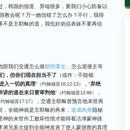
过，韩国的假道、异端很多，要我们小心防备以
是假教会呢？万一她信错了怎么办？不行，我得
果不是主耶稣的道，我也好劝说表妹不要再信
他跟我们交通怎么做
聪明童女
、怎么迎接主等
们，但你们现在担当不了
（或作：不能领
进入一切的真理
”
，“
弃绝
（约翰福音16:12-13）
所讲的道在末日要审判他
”
，
（约翰福音12:48）
，交通主耶稣曾预言他末世再
约翰福音17:17）
世，全能神就是主耶稣的再来，
道成肉身
隐秘
受神的末世作工败坏性情才能得着洁净蒙神拯
李弟兄多次提到全能神发表了使人蒙拯救的真理