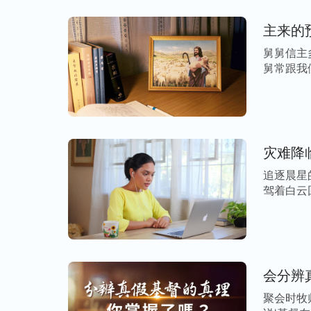
主来的
另外，全能神教会在中共政府和宗教界的重
舅舅信主
传遍了整个中国大陆，还扩展到了世界许多
舅常跟我
我想到主耶稣作工时，犹太教的祭司、
法利
来 […]
说，出于神的必兴旺，出于人的必败亡，但
架上，并疯狂地追捕迫害基督徒，最终主耶
这完全是圣灵作工带领达到的果效，只有圣
灾难降
世作工应该是真道，有圣灵的作工，全能神
追逐晨星
我心里一阵激动，觉得能在有生之年迎接到
驾着白云
[…]
全能神教会有真理的发表
我现在确定全能神教会的确有圣灵作工，但
给人带来道路、生命。如果全能神发表的都
聚会时牧
道。接下来，我继续关注全能神教会的视频