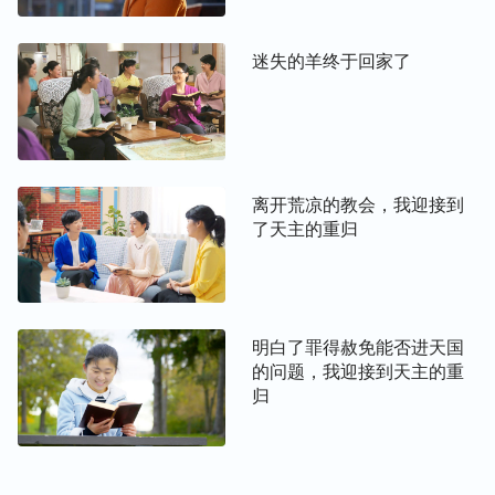
法时代耶和华神颁布律法、诫命带领初生的人在地上
生活，那步工作不涉及变化人的败坏性情，不用发表
迷失的羊终于回家了
更多的真理，神以灵的方式作工就可以完成。而恩典
时代，神要钉十字架作救赎人类的工作，灵无形无像
不能钉十字架，而且灵与属肉体的人是在两个不同的
世界，也没法直接与人接触对话。因此，神只有道成
肉身成为主耶稣，实际地与人生活在一起，赐给人悔
离开荒凉的教会，我迎接到
改的道，教导人饶恕人七十个七次，要爱仇敌，作光
了天主的重归
作盐等等，这样我们才能更准确地明白主的心意与对
人的要求。而末世神之所以再次道成肉身，是因着神
要发声说话作审判洁净人的工作，如果是神的灵作
工，我们对神的灵看不见，也摸不着，没法相处，不
明白了罪得赦免能否进天国
的问题，我迎接到天主的重
能准确地摸着神的心意。而神道成肉身亲自作工在人
归
中间，发表真理作审判的工作，就直接把神的心意告
诉给了我们，将我们身上的各种撒但本性揭露出来，
如狂妄自大、自私卑鄙、弯曲诡诈，同时指给我们性