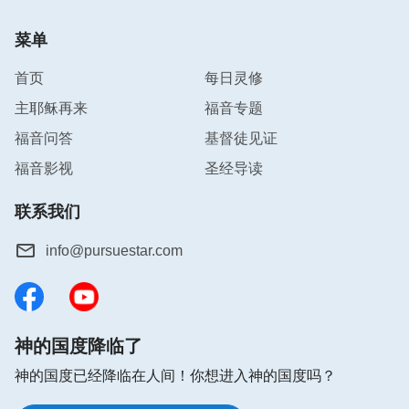
将因着抵挡神作恶的事实，而被淘汰、惩罚，最终善
菜单
恶分开，各从其类，这都是神道成肉身作工才能达到
的果效。如果这步工作是神的灵直接作，那人就都胆
首页
每日灵修
战心惊、俯伏在地，就没有人敢抵挡、悖逆，这样就
主耶稣再来
福音专题
不能将人的悖逆显明出来，不能变化洁净人，也不能
福音问答
基督徒见证
将人各从其类。就像圣经上记载：‘众百姓见雷轰、
福音影视
圣经导读
闪电、角声、山上冒烟，就都发颤，远远地站立，对
摩西说：“求你和我们说话，我们必听；不要神和我
联系我们
们说话，恐怕我们死亡。”’
当时
（出埃及记20:18-19）
info@pursuestar.com
的以色列民看到神降临在西奈山，就吓得浑身发颤，
恐惧战兢，让摩西和他们说话，不让神和他们说话。
还有新约记载了保罗当初疯狂的抵挡主耶稣，抓捕、
杀害
基督徒
，在他去大马色抓捕基督徒的路上，主耶
神的国度降临了
稣复活的灵体向他显现，大光笼罩他，他当场就俯伏
神的国度已经降临在人间！你想进入神的国度吗？
在地问：‘主啊，你是谁？’
从此以后，
（使徒行传9:5）
他不敢再与主耶稣为敌了。如果末世神是灵体来审判