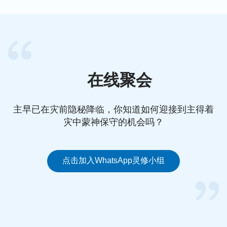
情变化、得洁净的路途。我们从神的话中都能准确地
明白神的心意，明白神喜欢什么人，厌憎什么人，该
如何作诚实人达到敬畏神远离恶等等，对神的心意我
们不必想象、猜测。
另外，神末世道成肉身成为人子，更容易显明我们与
在线聚会
神为敌的撒但本性，以及对神的各种悖逆、抵挡。因
为道成肉身的神，从外表看普通正常，人很容易将他
主早已在灾前隐秘降临，你知道如何迎接到主得着
当成一个普通人对待，对神的悖逆、抵挡和对神的各
灾中蒙神保守的机会吗？
种观念都在他面前暴露无遗，这样人因着神显明的事
实才会心服口服，看到与神为敌的撒但本性，愿意接
受神的审判、刑罚，从而达到性情变化，与神相合的
点击加入WhatsApp灵修小组
路途。凡是追求真理的人在事实面前都被神的话语征
服，对自己与神为敌的撒但本性和对神公义威严、不
容触犯的性情有了认识，才恨恶自己的撒但本性，甘
愿接受顺服神话语的审判刑罚，最终得到洁净变化、
蒙神拯救。凡是不追求真理、接受神审判刑罚的人，