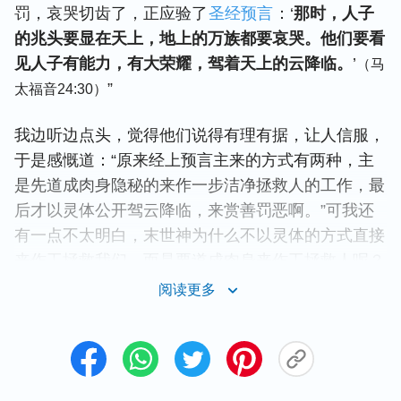
罚，哀哭切齿了，正应验了
圣经预言
：‘
那时，人子
的兆头要显在天上，地上的万族都要哀哭。他们要看
见人子有能力，有大荣耀，驾着天上的云降临。
’
（马
”
太福音24:30）
我边听边点头，觉得他们说得有理有据，让人信服，
于是感慨道：“原来经上预言主来的方式有两种，主
是先道成肉身隐秘的来作一步洁净拯救人的工作，最
后才以灵体公开驾云降临，来赏善罚恶啊。”可我还
有一点不太明白，末世神为什么不以灵体的方式直接
来作工拯救我们，而是要道成肉身来作工拯救人呢？
于是，我把我的困惑跟姊妹说了。（未完待续）
阅读更多
后来，姐妹针对这个问题跟我交通说：“关于这方面
我们先看几段神的话吧。”说着姐妹把神的话发到了
对话框里，我认真地读了起来：“
三步作工中只有一