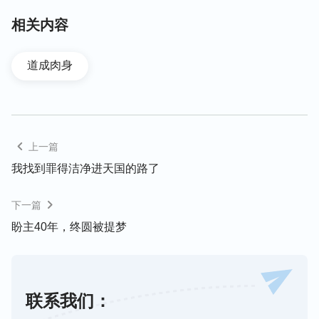
步作工是灵直接作的，而其余的两步作工则都是道成
相关内容
肉身的神作的，并不是灵直接作的。灵作的律法时代
的工作并不涉及变化人的败坏性情，也不涉及人对神
的认识，肉身作的
恩典
时代与国度时代的工作则都涉
道成肉身
及人的败坏性情与人对神的认识，肉身作的工作都是
拯救工作中重要、关键的工作。
”“
因为神若不道成肉
身就是人看不着而又不可接触的灵，而人都是属肉体
的受造之物，人与神是在两个不同的世界，而且具有
上一篇
不同性质，神的灵与属肉体的人格格不入，根本没
我找到罪得洁净进天国的路了
法‘建交’，而人又不能成为灵，这样，只有神的灵成
为一个受造之物来作他原有的工作，因为神能升到至
下一篇
高处也能降卑为一个受造的人，作工在人中间，与人
盼主40年，终圆被提梦
同生活，但人却不能升为至高成为灵，更不能降到至
低处，所以，非得神道成肉身作工作。
”“
若是神的灵
直接向人说话，人就都顺服在‘声音’之前了，不用说
联系我们：
话揭示人就都仆倒了，就如保罗在大马色的路上仆倒