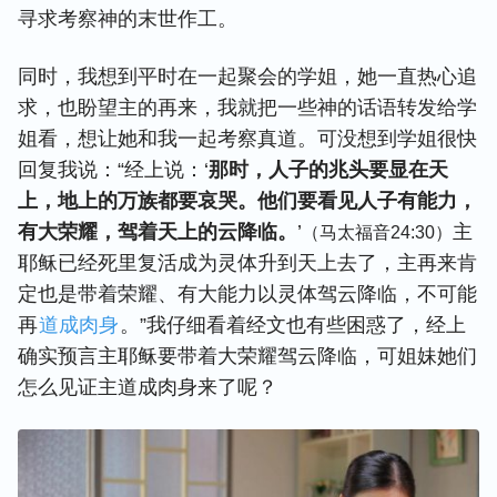
寻求考察神的末世作工。
同时，我想到平时在一起聚会的学姐，她一直热心追
求，也盼望主的再来，我就把一些神的话语转发给学
姐看，想让她和我一起考察真道。可没想到学姐很快
回复我说：“经上说：‘
那时，人子的兆头要显在天
上，地上的万族都要哀哭。他们要看见人子有能力，
有大荣耀，驾着天上的云降临。
’
主
（马太福音24:30）
耶稣已经死里复活成为灵体升到天上去了，主再来肯
定也是带着荣耀、有大能力以灵体驾云降临，不可能
再
道成肉身
。”我仔细看着经文也有些困惑了，经上
确实预言主耶稣要带着大荣耀驾云降临，可姐妹她们
怎么见证主道成肉身来了呢？