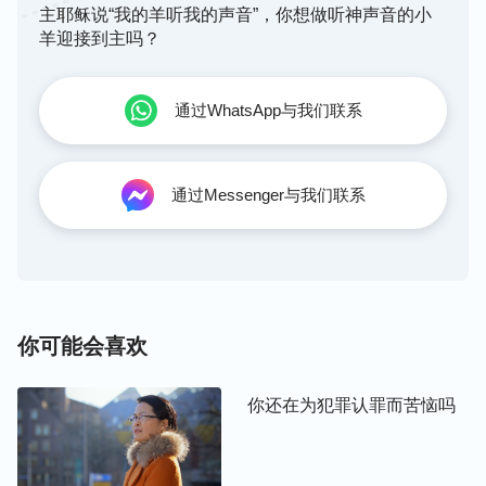
在光中一样，若神仍那样作，人永远不能借着话语的
主耶稣说“我的羊听我的声音”，你想做听神声音的小
审判来认识自己的败坏达到被拯救的目的。只有道成
羊迎接到主吗？
肉身才能将话语亲自送到每个人的耳中，使那些有耳
朵的人都听见他的说话，都能接受他话语的审判工
通过WhatsApp与我们联系
作，这样才是话语达到的果效，不是灵的显现来将
人‘吓倒’。借着这样实际而又超凡的工作才能够将人
深处那些隐藏了多少年的旧性情完全揭露出来，达到
通过Messenger与我们联系
让人都认识到，能够有变化。这些都是道成肉身的实
际的工作，是实实际际地说，实实际际地审判，而后
达到话语审判人的果效，这才是道成肉身的权柄，是
道成肉身的意义。
”
你可能会喜欢
姐妹交通说：“从神的话里我们看到，神无论采用什
么方式来作工都是根据神工作的需要，也是根据我们
你还在为犯罪认罪而苦恼吗
败坏人类的需要，哪种方式对完成工作最有利、对拯
救败坏的人类最有益处，神就选用哪种方式作工。律