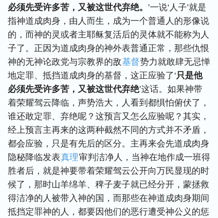
必须先受许多苦，又被这世代弃绝。
’一说‘人子’就是
指神道成肉身，由人而生，成为一个普通人的形像说
的，而神的灵或者主耶稣复活后的灵体就不能称为人
子了。正因为道成肉身的神外表普通正常，那些仇恨
神的无神论政党与宗教界的敌
基督
势力就敢肆无忌惮
地定罪、抵挡道成肉身的基督，这正应验了‘
只是他
必须先受许多苦，又被这世代弃绝
’这话。如果神带
着荣耀驾云降临，声势浩大，人看到都惧怕俯伏了，
谁还敢定罪、弃绝呢？这预言又怎么应验呢？其实，
经上预言主再来的这两种截然不同的方式并不矛盾，
都会应验，只是有先后的区分。主再来会先道成肉身
隐秘降临发表
真理
审判洁净人，当神在地作成一班得
胜者后，就是神要带着荣耀驾云公开向万民显现的时
候了，那时山羊绵羊、稗子麦子就已经分开，蒙拯救
得洁净的人被带入神的国，而那些在神道成肉身期间
抵挡定罪神的人，都要因他们的恶行遭受神公义的惩