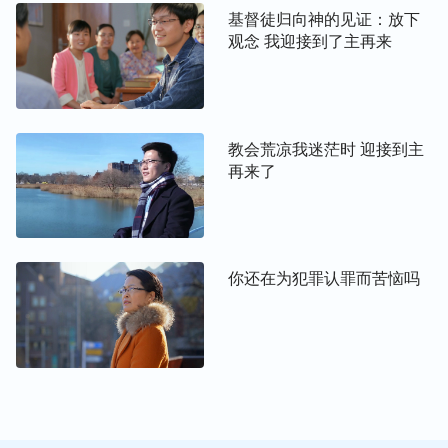
语实行真理时，生命性情才会有变化。所以只要我们
基督徒归向神的见证：放下
观念 我迎接到了主再来
能够接受真理、实行真理，我们的败坏性情就能得到
洁净，活出真正人的样式，最终达到蒙神拯救。”姊
妹的话让我感到很惊讶：这么简单？我们的宗教仪式
就不用再守了？
教会荒凉我迷茫时 迎接到主
再来了
我问Lily姊妹：“那我们就不用望弥撒了？不用念玫瑰
经了？也不用背诵祷告词，不用亲吻跪拜那些属灵人
物了？”
你还在为犯罪认罪而苦恼吗
Lily姊妹笑着说：“是的。”
听到这里，我说：“你们讲的道的确很实际，但我有
些困惑，我家祖祖辈辈都是守这些仪式过来的，我们
现在真的不用再持守禁食、领圣餐这些仪式了吗？真
的一点都不用守了吗？这可是主耶稣教我们守的