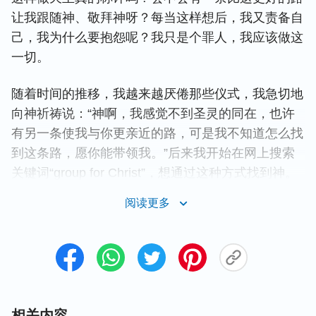
让我跟随神、敬拜神呀？每当这样想后，我又责备自
己，我为什么要抱怨呢？我只是个罪人，我应该做这
一切。
随着时间的推移，我越来越厌倦那些仪式，我急切地
向神祈祷说：“神啊，我感觉不到圣灵的同在，也许
有另一条使我与你更亲近的路，可是我不知道怎么找
到这条路，愿你能带领我。”后来我开始在网上搜索
关键词“group for Christ”，想通过这种方式找到神。
阅读更多
一天我在浏览FB时，一个叫Sunny的姊妹发的帖子吸
引了我，我给她点了赞，并互相加了好友，之后我们
常常在一起聊信主的事。不久后，姊妹邀请我参加了
他们的聚会。后来，弟兄姊妹就跟我交通了神六千年
经营计划的工作，神作工的三个时代（律法时代、
恩
典
时代、国度时代）以及神在每个时代所作工作的内
相关内容