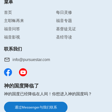
菜单
谁也不能违背耶和华的律法。现在就不同了，到安息
首页
每日灵修
日照样干活，该聚会聚会，该祷告祷告，一点不受辖
制。在恩典时代那些人都得受浸，还禁食、掰饼、喝
主耶稣再来
福音专题
酒、蒙头、洗脚，到现在这些规条都废去了，对人有
福音问答
基督徒见证
了更高的要求，因神的工作不断进深，人的进入也不
福音影视
圣经导读
断拔高。’‘神作工的原意本是新的、活的，并不是旧
的、死的，他让人持守的是分时代、分阶段的，并不
联系我们
是到永远的、一成不变的，因他是使人活而新的神，
info@pursuestar.com
不是让人死而旧的魔鬼，这一点你们还不明白吗？’
”
Lily姊妹交通说：“主耶稣的话和全能神的话语告诉我
们一个真理，新的时代到来，旧的时代就过去了。圣
神的国度降临了
灵是随着新时代作工的，神作新工作了，如果我们还
神的国度已经降临在人间！你想进入神的国度吗？
守着旧的工作、旧的实行不放，生命就会停滞不前。
神的作工是新的、活的，神按时代的不同、阶段的不
通过Messenger与我们联系
同而对人提出不同的要求，在新时代到来时，神从不