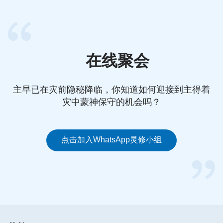
啊！”
Lily姊妹交通说：“你说的没错，禁食、领圣餐都是主
对恩典时代所有信主之人的要求，但神对人的要求是
分时代、分阶段的，不是一成不变的。圣经上马太福
在线聚会
音9章16-17节记载到：
‘没有人把新布补在旧衣服
上；因为所补上的反带坏了那衣服，破的就更大了。
主早已在灾前隐秘降临，你知道如何迎接到主得着
也没有人把新酒装在旧皮袋里；若是这样，皮袋就裂
灾中蒙神保守的机会吗？
开，酒漏出来，连皮袋也坏了。惟独把新酒装在新皮
袋里，两样就都保全了。’
还有马太福音26章29
节：
‘但我告诉你们，从今以后，我不再喝这葡萄
点击加入WhatsApp灵修小组
汁，直到我在我父的国里同你们喝新的那日子。’
全
能神的话语也把这方面的真理说得很清楚，我们来看
几段神的话：
‘今天对人的要求与以前不一样，与对
律法时代那些人所要求的更不一样。在以色列作工对
律法下的人是怎么要求的呢？就是他们能守住安息
日，守住耶和华的律法即可，到安息日谁也不干活，