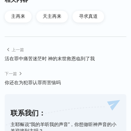
幕、实质，还交通到：我们虽然接受了主的救恩罪得
着了赦免，但我们犯罪的本性依然根深蒂固，只有接
主再来
天主再来
寻求真道
受神末世作的审判洁净人的工作，才能彻底脱离罪的
捆绑，归回到神的面前。弟兄姊妹的交通使我的心灵
得到了满足，也让我为之震撼，更让我意外的是，弟
兄姊妹还告诉我：神已经回来作了新的工作，我读的
上一篇
这些话语都是神的亲口发声。听到这个消息，我感到
活在罪中痛苦迷茫时 神的末世救恩临到了我
又惊又喜，没想到我竟然能与神面对面，一种难以掩
饰的激动之情溢于言表。之后，全能神教会的弟兄姊
下一篇
妹又跟我交通了各方面的
真理
，我从来没听到那么实
你还在为犯罪认罪而苦恼吗
际的道，觉得这正是我心灵的需要，于是我决定考察
全能神的末世作工。
联系我们：
主耶稣说“我的羊听我的声音”，你想做听神声音的小
羊迎接到主吗？