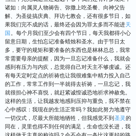
诸如：向属灵人物祷告、弥撒上吃圣餐、向神父告
解、为圣徒搞庆典、拜访七教会，还有很多节日，如
果我们完不成的话，最终还会因为罪太多而不能进
天
国
。每个月我们至少会有四个节日，每天我都得小心
留意日期，生怕忘记准备蜡烛和圣水。由于节日太
多，要守的规矩和要准备的东西也是林林总总，我常
常需要母亲的提醒，因为一旦忘记准备什么，我就会
感到有压力与内疚，总觉得自己对天主不够虔诚。还
有每天定时定点的祈祷也让我很难集中精力投入自己
的工作，常常工作到一半就得去祈祷，一旦忘记，我
就很担心神不喜悦，就赶紧诚惶诚恐地祈求神赦免。
这样的生活，让我越发地感到压抑与重负，我不禁在
心中感叹：我现在的生活正常吗？我如此努力地遵守
一切仪式，尽最大所能地牺牲，但我感觉不到
圣灵
的
同在，灵里也得不到任何的满足，生命也没长进，我
这样做天主真的称许吗？会不会有一条比这更好的路