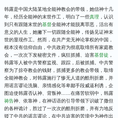
韩露是中国大陆某地全能神教会的带领，她信神十几
年，经历全能神的末世作工，明白了一些
真理
，认识
到只有跟随末世的
基督
全能神才能脱离罪恶，活出有
意义的人生，她撇下一切跟随全能神，传扬见证神末
世的显现作工。然而，在共产党无神论掌权的中国，
根本没有信仰自由，中共政府为彻底取缔所有家庭教
会，一次次下发秘密文件，疯狂抓捕、迫害
基督徒
，
韩露等人被中共警察监视、跟踪，后被抓捕。中共警
察为了掠夺教会的钱财，抓捕更多的教会带领，取缔
全能神教会，对韩露施行了惨无人道的酷刑折磨，并
用谣言谬论洗脑、亲情感化等卑鄙手段威逼利诱，企
图迫使韩露否认神、背叛神……在痛苦软弱中，韩露
祷告
神、依靠神，在神话语的引导带领下识破了撒但
的各种诡计，胜过了一次次的酷刑折磨，并有力地反
驳了中共的谣言谬论，在中共迫害的苦境中为神作出