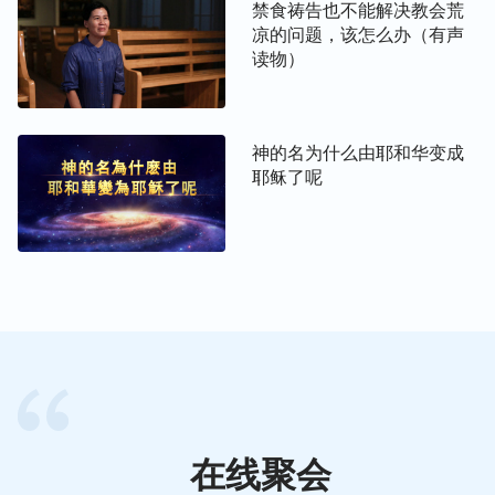
禁食祷告也不能解决教会荒
质，他有人所不能达到的神的性情与作工智慧，而那
凉的问题，该怎么办（有声
些不能作神的工作却自称为基督的人才是冒牌货。所
读物）
谓的基督不仅仅就是神在地上的彰显，而是神在地上
开展工作完成他在人中间作工的特有的肉身。这肉身
不是任何人都能代替的，而是足可担当神在地上的工
神的名为什么由耶和华变成
作的肉身，是可以发表神性情的肉身，是足可以代表
耶稣了呢
神的肉身，是能供应人生命的肉身。那些假冒基督的
人早晚都会倒下的，因为他们虽称基督却丝毫不具备
基督的实质，所以我说真假不是人能定规的，而是由
神自己来作回答，由神自己来作决定。
”
从中我们看到，基督是道成肉身的神自己，是神的灵
实化在了肉身，他能随时随地发表真理来供应人、牧
养人。而假基督呢，它们多数都是被邪灵所附，实质
是邪灵、魔鬼，根本就不具备真理，所以它们无论怎
在线聚会
么解
释
圣经，或者说一些高深的知识道理，都是在迷