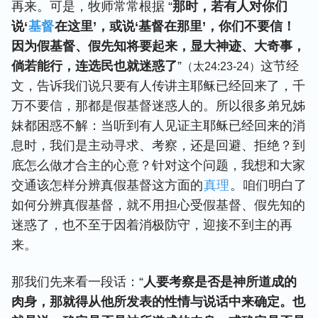
再来。可是，牧师常常根据 “
那时，若有人对你们
说‘
基督
在这里’，或说‘基督在那里’，你们不要信！
因为假基督、假先知将要起来，显大神迹、大奇事，
倘若能行，连选民也就迷惑了
”
这节经
（太24:23-24）
文，告诉我们说只要有人传讲主耶稣已经回来了，千
万不要信，那都是假基督迷惑人的。所以很多弟兄姊
妹都困惑不解：当听到有人见证主耶稣已经回来的消
息时，我们是主动寻求、考察，还是回避、拒绝？到
底怎么做才合主的心意？针对这个问题，我想和大家
交通该怎样分辨真假基督这方面的
真理
。咱们明白了
如何分辨真假基督，就不用担心受假基督、假先知的
迷惑了，也不至于因着消极防守，迎接不到主的再
来。
那我们先来看一段话：“
人要考察是否是神所道成的
肉身，那就得从他所发表的性情与说话中来确定。也