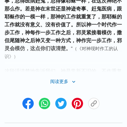
事，总得医病赶鬼，总得像耶稣一样，在这次神绝不
那么作。若是神在末世还显神迹奇事、赶鬼医病，跟
耶稣作的一模一样，那神的工作就重复了，那耶稣的
工作就没有意义、没有价值了。所以神一个时代作一
步工作，神每作一步工作之后，邪灵紧接着模仿，撒
但尾随神之后神又变一种方式，神作完一步工作，邪
灵会模仿，这点你们该清楚。
”
（《对神现时作工的认
识》）
这段话清楚地告诉我们，神是常新不旧的，不作重复
工作。就像主耶稣来作工时，不再重复律法时代颁布
阅读更多
律法的工作，而是开辟了
恩典
时代，作了一步救赎的
工作，赐给人悔改的道，给人医病赶鬼，最后为人钉
十字架，将人类从罪中救赎出来。那末世主耶稣再
来，也要开辟新的时代，作新的工作，绝不会再重复
主耶稣作过的工作。而假基督呢？它们都是假冒基督
的邪灵，根本作不了开辟新时代、结束旧时代的工