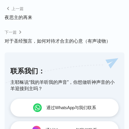
作，只能模仿主耶稣显一些简单的神迹奇事，来迷惑
上一篇
那些糊涂没分辨的人。但主耶稣所作的让死人复活、
夜思主的再来
五饼二鱼
让五千人吃饱，还有斥责风和海那样的神
迹，假基督因为不具备神的权柄和能力，他根本就模
下一篇
仿不了，也绝对达不到。所以，能作开展新时代、结
对于圣经预言，如何对待才合主的心意（有声读物）
束旧时代的工作的就是真基督；不能结束旧时代、也
不能带来新时代的工作，只会模仿、尾随神作过的工
作，这肯定就是假基督了。
联系我们：
二、从所说的话来分辨
主耶稣说“我的羊听我的声音”，你想做听神声音的小
羊迎接到主吗？
主耶稣说过：“
我就是道路、真理、生命……
”
（约
可见，基督所说的话都是真理，能够供应人，
14:6）
通过WhatsApp与我们联系
给人指出路途，作人的生命。就像主耶稣来作工时，
他根据人类的需要，发表了悔改的道，教导人爱人如
己，饶恕人七十个七次，让人认罪悔改等等，给当时