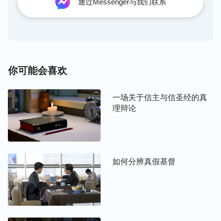
通过Messenger与我们联系
活在律法下的人指出了新的实行路。
主耶稣还告诉我们：“
我还有好些事要告诉你们，但
你们现在担当不了
（或作：不能领会）
。只等真理的
圣灵
来了，他要引导你们明白
（原文作：进入）
一切
你可能会喜欢
的真理；因为他不是凭自己说的，乃是把他所听见的
都说出来，并要把将来的事告诉你们。
”
（约16:12-
一场关于信主与信圣经的真
“
圣灵向众教会所说的话，凡有耳的，就应当
13）
理辩论
听！
”（启2:7）“
不要哭。看哪，犹大支派中的狮子，
大卫的根，他已得胜，能以展开那书卷，揭开那七
印。
”（启5:5）从这些经文中看到，末世主再来还要
发表许多我们所不明白的真理，并且还要展开书卷，
如何分辨真假基督
揭开七印。根据主耶稣再来的预言，我们看到真基督
来了就能发表真理，这是绝对的。我们再来看一段
话：“
神
道成肉身
的称呼是基督，所以将能赐给人真
理的基督称为神，这一点也不过分。因为他有神的实