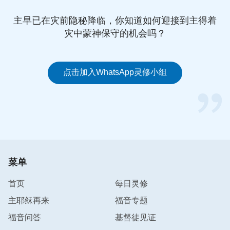
惑人、坑害人，对我们没有丝毫的造就，只能让我们
心里越来越黑暗，无路可行，最后生命被断送。唯有
主早已在灾前隐秘降临，你知道如何迎接到主得着
灾中蒙神保守的机会吗？
基督才是真理、道路、生命，谁能发表真理，指给我
们道路，赐给我们生命，谁就是真基督。相反，那些
自称为基督，只靠显点神迹奇事迷惑人，却不能发表
点击加入WhatsApp灵修小组
真理的，肯定就是假基督！这是分辨假基督、假先知
的根本原则。
三、从所流露的性情来分辨
主耶稣曾警戒我们：“
因为将来有好些人冒我的名
来，说‘我是基督’，并且要迷惑许多人。
”
（太24:5）
菜单
从这节经文看到，主耶稣把假基督的另一个特征告诉
首页
每日灵修
了我们，很明显假基督的性情特别狂妄自大，喜欢炫
主耶稣再来
福音专题
耀自己，在人面前自称自己是基督，让人把它当神敬
拜。
福音问答
基督徒见证