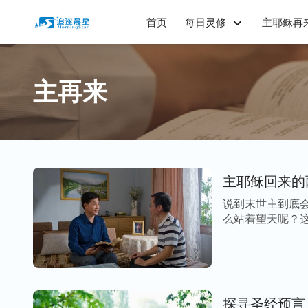
首页
每日灵修
主耶稣再
主再来
主耶稣回来的
说到末世主到底
么站着望天呢？这
探寻圣经预言