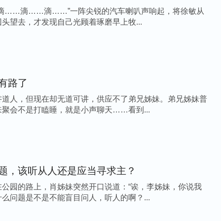
滴……滴……滴……”一阵尖锐的汽车喇叭声响起，将徐敏从
头望去，才发现自己光顾着琢磨早上牧...
有路了
讲道人，但现在却无道可讲，供应不了弟兄姊妹。弟兄姊妹普
聚会不是打瞌睡，就是小声聊天……看到...
题，该听从人还是应当寻求主？
在公园的路上，肖姊妹突然开口说道：“诶，李姊妹，你说我
么问题是不是不能盲目问人，听人的啊？...