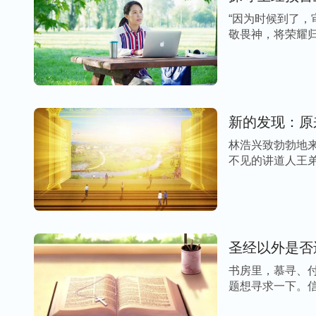
“因为时候到了，
敬畏神，将荣耀归
新的发现：原
林浩兴致勃勃地
圣经以外是否
书房里，慕寻、付荣、思恩正
题想寻求一下。信