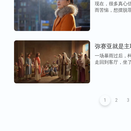
现在，很多真心信
而苦恼，想摆脱罪
弥赛亚就是主
一场暴雨过后，
走回到客厅，坐了
1
2
3