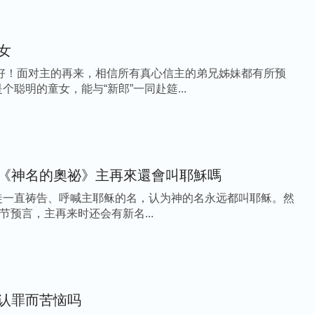
女
们好！面对主的再来，相信所有真心信主的弟兄姊妹都有所预
个聪明的童女，能与“新郎”一同赴筵...
《神名的奧祕》主再來還會叫耶穌嗎
徒一直祷告、呼喊主耶稣的名，认为神的名永远都叫耶稣。然
节预言，主再来时还会有新名...
认罪而苦恼吗