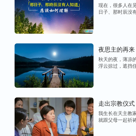
现在，很多人在
日子、那时辰没有
夜思主的再来
秋天的夜，薄凉
浮云掠过，遮挡住
走出宗教仪式
我生长在天主教
就跟父母一起祈祷