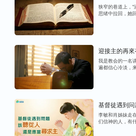
狭窄的巷道上，“
思绪中拉回，她回
迎接主的再來
我是教会的一名
遍都信心冷淡，来
基督徒遇到问
李敏和肖姊妹走
们信神的人，有什