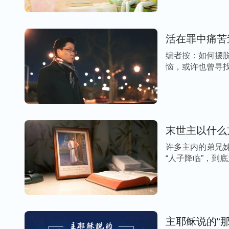
编者按：如何摆
恼，或许也曾寻找
末世主以什么
许多主内的弟兄
“人子降临”，到
主耶稣说的“