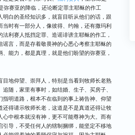
是弥赛亚的降临，还论断定罪主耶稣的作工
人明白的圣经知识多，就盲目听从他们的话，跟
而当时有一部分人，像彼得、约翰，还有撒玛利
的法利赛人抵挡定罪、造谣诽谤主耶稣的作工，
信谣言，而是存着敬畏神的心悉心考察主耶稣的
柄、能力，都是真理，就是他们盼望的弥赛亚，
盲目地仰望、崇拜人，特别是当看到牧师长老熟
、追随，家里有事时，如结婚、生子、买房子、
们指明道路，根本不在临到的事上祷告神、仰望
道还得请示牧师长老，这道是不是真道还得让牧
人心中根本就没有神，更不可能尊神为大。而有
启引导，不受任何人的辖制捆绑，能坚定不移地