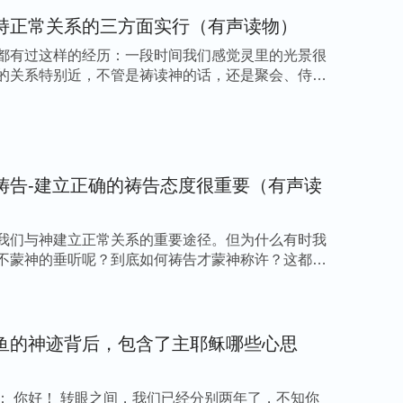
神为大的表现。
持正常关系的三方面实行（有声读物）
行路途有了认识，只要我们按着这三条原则操练
都有过这样的经历：一段时间我们感觉灵里的光景很
的关系特别近，不管是祷读神的话，还是聚会、侍奉
所说：“
从现在开始实行敬畏神远离恶的道，
、认为定规自己，定规神，而是处处去寻求神的
神的标准去满足神，那就太好了！
”
祷告-建立正确的祷告态度很重要（有声读
—— 小草
我们与神建立正常关系的重要途径。但为什么有时我
不蒙神的垂听呢？到底如何祷告才蒙神称许？这都是
鱼的神迹背后，包含了主耶稣哪些心思
： 你好！ 转眼之间，我们已经分别两年了，不知你