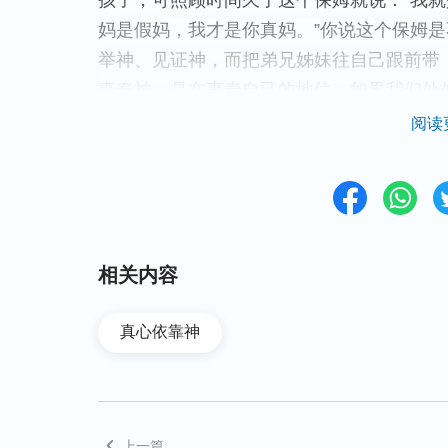
孩子，可照顾时间久了这个保姆就说：“我
妈是假妈，我才是你真妈。”你说这个保姆
举神、见证神，而把弟兄姊妹往自己跟前带
事奉神，是在事奉自己的地位。如果我们处
话语的经历见证，带领弟兄姊妹实行主的话
阅读
就证明是在事奉神，是在尽自己的本分，并
意。就如彼得在事奉中，只是交通主耶稣的
们的拯救与爱，不让别人崇拜他。使徒行传1
迎接他，俯伏在他脚前拜他。彼得拉他，说：
彼得不让别人高看他，向别人表明自己虽然
相关内容
所以我们也应当效法彼得的事奉，让弟兄姊
么依靠仰望神了。这也是尊神为大的表现。
真心依靠神
第三条：看不透的事不要妄加猜
耶和华神说：“
我的意念非同你们的意念，我
上一篇