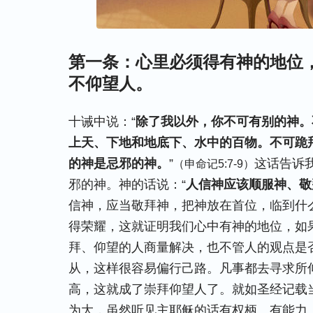
第一条：心里必须得有神的地位
不仰望人。
十诫中说：“
除了我以外，你不可有别的神。
上天、下地和地底下、水中的百物。不可跪
的神是忌邪的神。
”
这话告诉
（申命记5:7-9）
邪的神。神的话说：“
人信神应该顺服神、敬
信神，应当敬拜神，把神放在首位，临到什
得荣耀，这就证明我们心中有神的地位，如
拜、仰望的人商量解决，也不管人的观点是
从，这样很容易偏行己路。凡事都去寻求所
高，这就成了崇拜仰望人了。就如圣经记载
为大，虽然听见主耶稣的话有权柄、有能力