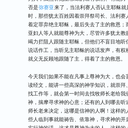
否是
弥赛亚
来了，当法利赛人否认主耶稣就
时，那些犹太百姓因着崇拜祭司长、法利赛
着定罪弃绝主耶稣，最后失去了主的救恩；
亚妇人等人就能尊神为大，尽管许多犹太教
竭力拦阻人跟随主耶稣，但他们不盲目地听
说话作工，当听见主耶稣的说话发声，有权
就义无反顾地跟随了主，得着了主的救恩。
今天我们如果不能在凡事上尊神为大，也会
读经文，能讲一些高深的神学知识，就崇拜
找工作等，就会第一时间去找牧师长老给我
神，揣摩寻求神的心意；还有的人到哪去听
师长老来决定，这哪是信神的人啊！这样的
些人临到事就能祷告、依靠神，寻求神的开