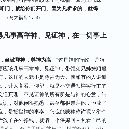
人必能得着神的看顾保守与祝福。因为主耶稣
叩门，就给你们开门。因为凡祈求的，就得
。
”
（马太福音7:7-8）
得凡事高举神、见证神，在一切事上
。
，当敬拜神，尊神为高。
”这是神的行政，是每
更应该凡事高举神、见证神，带领弟兄姊妹顺服
前，这样的人就不是尊神为大。就如有的人讲道
己，让人高看、仰望，就是不交通怎样实行主的
交通真理，不见证神的所有所是与神的心意，结
认识，对他倒很熟悉，甚至都很崇拜他，他成了
位，是抵挡神的事奉，怎么能蒙神称许呢？举个
活孩子在外挣钱，就请一个保姆回来照看自己的