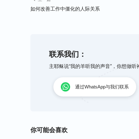
就看到神做事说话是我们人测不透的，所以
如何改善工作中僵化的人际关系
不要随意论断猜测从神来的一切。神的话说：
寸……
”神的话告诉我们无论办什么事，说
心，凭着顺服的心来寻求真理，寻求
圣灵
的
说话，明白多少说多少，不明白的我们祷告
联系我们：
约伯当初临到满山牛羊被掳，儿女遭灾，自
的心，在所临到的事上不以口犯罪，不凭自
主耶稣说“我的羊听我的声音”，你想做
神，顺服神的主宰安排，站住了见证。而约
事上，他们看不透还妄加猜测，随意论断，
通过WhatsApp与我们联系
赛人看到主耶稣说话作工不合他们的观念想
稣的作工，甚至联合罗马政府把主耶稣钉死
罚。所以，我们看不透的事千万不能随意下
键时刻，对待主的再来我们得有敬畏神的心
你可能会喜欢
工，而是像彼得、雅各、约翰等人能虚心寻