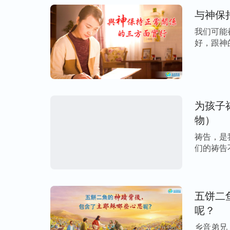
看到神的显现，迎接到主的重归。这才是尊
与神保
通过今天的交通，相信我们对尊神为大的实
我们可能
好，跟神
实行，必定能成为尊神为大的人。就如神的话
都 […]
处处能够尊神为大，不以个人的想象、观点
心意，达到明白、了解神对人类的态度，以
为孩子
愿一切荣耀归于独一无二的神！
物）
祷告，是
们的祷告
以 […]
延伸阅读：
五饼二
敬畏神需要具备的四方面表现
呢？
乡音弟兄