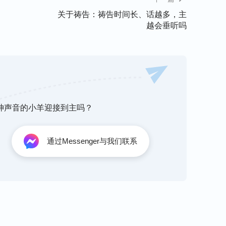
作为一个受造之物，对神得具备一颗敬畏的心，
关于祷告：祷告时间长、话越多，主
越会垂听吗
“
在神面前总得有敬畏神的心，说话做事有分
什么话都得有原则，都得合乎真理，有敬畏神的
开启光照，对神的作工看不透的不论断，不乱
神寻求真理，不凭我们的脑袋瞎分析、瞎论断。
己又浑身长疮，他也看不透，但他有一颗敬畏神
己的观念想象论断神、埋怨神，而是祷告神依靠
听神声音的小羊迎接到主吗？
伯的三个朋友就没有敬畏神的心，在约伯临到的
最后惹神发怒。又如当初主耶稣来作工时，法利
通过Messenger与我们联系
象，他们就没有敬畏神之心，随意论断定罪主耶
在十字架上，触犯了神的性情，遭到了神的惩
断案，尤其现在是末世，是迎接主耶稣再来的关
，不能像法利赛人一样凭己意定规神的显现作
求考察主的作工说话，跟随了主耶稣，这样才能