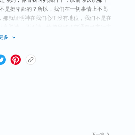
就是你妈，你管我叫妈就行了，以前你认识那个
是不是挺卑鄙的？所以，我们在一切事情上不高
，那就证明神在我们心里没有地位，我们不是在
处高举神、见证神，给弟兄姊妹交通自己实行主
，使弟兄姊妹也能依靠主、顺服主尊主为大，那
更多
且是为满足神而尽本分，这样的事奉才合神的心
话和自己的经历认识，让信徒都认识主耶稣对我
0章25至26节中记载：彼得一进去，哥尼流就
“你起来，我也是人。”从这两节经文中就看到
能为主作工，但也是一个败坏的人，不能拜他。
妹通过我们的交通对神有认识，知道临到难处怎
测，得有敬畏神的心。
的道路非同你们的道路。
”
从中
下一篇
（以赛亚书55:8）