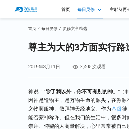
首页
每日灵修
主耶稣再
首页
每日灵修
灵修文章精选
/
/
尊主为大的3方面实行路
3,405
2019年3月11日
次观看
神说：“
除了我以外，你不可有别的神
。”
（申
因神是造物主，是万物生命的源头，在源源
之物顺服神、敬拜神天经地义。作为
基督
徒
能否蒙神称许。但在我们的生活中，很多时
崇拜、仰望的人商量解决，心里常常被自己