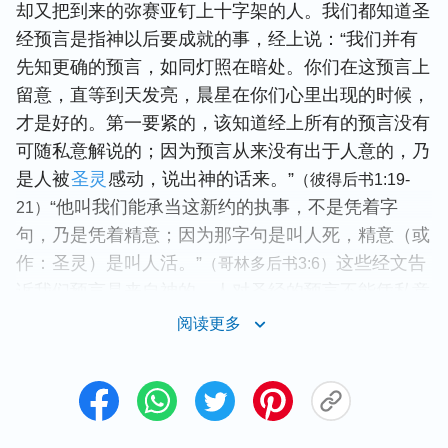
却又把到来的弥赛亚钉上十字架的人。我们都知道圣
经预言是指神以后要成就的事，经上说：“我们并有
先知更确的预言，如同灯照在暗处。你们在这预言上
留意，直等到天发亮，晨星在你们心里出现的时候，
才是好的。第一要紧的，该知道经上所有的预言没有
可随私意解说的；因为预言从来没有出于人意的，乃
是人被
圣灵
感动，说出神的话来。”
（彼得后书1:19-
“他叫我们能承当这新约的执事，不是凭着字
21）
句，乃是凭着精意；因为那字句是叫人死，精意（或
作：圣灵）是叫人活。”
这些经文告
（哥林多后书3:6）
诉我们预言是来自神的，人对圣经的预言不能凭私意
解说，不能只从字句上，从字面上来理解领受，不能
阅读更多
随意猜测，更不能凭人意定规，因为经上的预言都是
按照神自己的计划和时间来应验的。神的作工奇妙难
测，充满神的智慧，我们无法测透神的作工，若是我
们根据字面意思来定规神的作工，很容易抵挡神，最