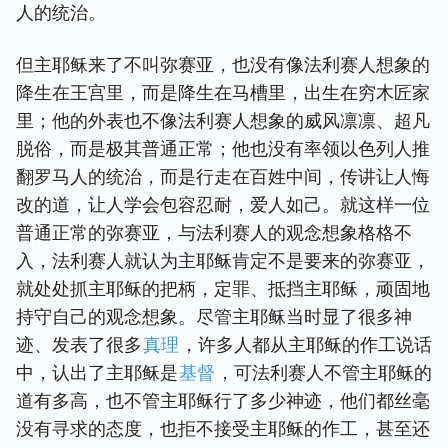
人的统治。
但主耶稣来了不叫弥赛亚，也没有像法利赛人想象的
降生在王宫里，而是降生在马槽里，出生在穷木匠家
里；他的外表也不像法利赛人想象的威风凛凛、超凡
脱俗，而是极其普通正常；他也没有率领以色列人推
翻罗马人的统治，而是行走在百姓中间，传讲让人悔
改的道，让人学会包容忍耐，爱人如己。就这样一位
普通正常的弥赛亚，与法利赛人的观念想象格格不
入，法利赛人就认为主耶稣肯定不是要来的弥赛亚，
就处处抓主耶稣的把柄，定罪、抵挡主耶稣，顽固地
持守自己的观念想象。尽管主耶稣当时显了很多神
迹、发表了很多
真理
，许多人都从主耶稣的作工说话
中，认出了主耶稣是
基督
，可法利赛人不管主耶稣的
道有多高，也不管主耶稣行了多少神迹，他们都丝毫
没有寻求的态度，也拒不接受主耶稣的作工，甚至还