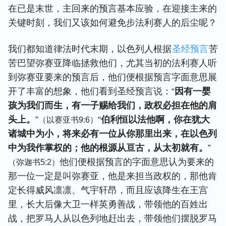
在已是末世，主回来的预言基本应验，在迎接主来的
关键时刻，我们又该如何避免步法利赛人的后尘呢？
我们都知道律法时代末期，以色列人根据
圣经预言
苦
苦巴望弥赛亚降临拯救他们，尤其当初的法利赛人听
到弥赛亚要来的预言后，他们便根据预言字面意思展
开了丰富的想象，他们看到圣经预言说：“
因有一婴
孩为我们而生，有一子赐给我们，政权必担在他的肩
头上。
”
“
伯利恒以法他啊，你在犹大
（以赛亚书9:6）
诸城中为小，将来必有一位从你那里出来，在以色列
中为我作掌权的；他的根源从亘古，从太初就有。
”
他们便根据预言的字面意思认为要来的
（弥迦书5:2）
那一位一定是叫弥赛亚，他是来担当政权的，那他肯
定长得威风凛凛、气宇轩昂，而且应该降生在王宫
里，长大后像大卫一样英勇善战，带领他的百姓出
战，把罗马人从以色列地赶出去，带领他们摆脱罗马