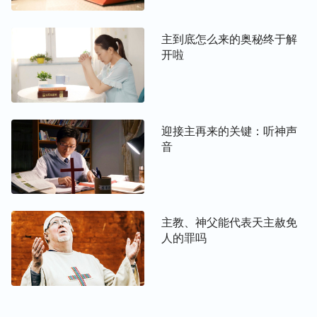
是找到了神的脚踪，更不承认是神的显现，这是多么
严重的失误！
”这段话让我们更清楚地明白了，考察
主到底怎么来的奥秘终于解
真道得注重听神的声音，从神的说话、作工来寻求神
开啦
的显现。因为是真道肯定就有真理的发表，有神的发
声说话。
我们都知道主末世还要再来，圣经早已预言：“
看
迎接主再来的关键：听神声
哪，我站在门外叩门，若有听见我声音就开门的，我
音
要进到他那里去，我与他，他与我，一同坐席。
”
“
我还有好些事要告诉你们，但你们现
（
启示录
3:20）
在担当不了
（或作：不能领会）
。只等真理的圣灵来
了，他要引导你们明白
（原文作：进入）
一切的真
主教、神父能代表天主赦免
理；因为他不是凭自己说的，乃是把他所听见的都说
人的罪吗
出来，并要把将来的事告诉你们。
”
（约翰福音16:12-
还有启示录里多次提到：“
圣灵向众教会所说的
13）
话，凡有耳的，就应当听！
”（可参看启示录2-3章）
从这些预言中我们明确看到，主耶稣再来时要发声说