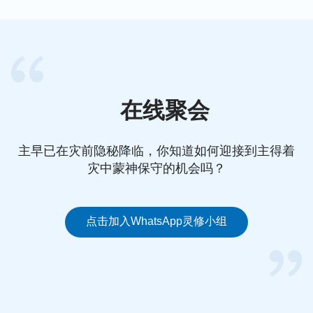
话，是神的羊会听神的声音，听到神的声音就出来迎
接的，就能被提到神的宝座前。现在已是末世，主耶
稣再来的预言已基本应验了，也有不少人公开在网上
见证主耶稣已经回来了。弟兄姊妹，我们应该放下自
己的观念想象，做聪明的童女，寻求听神的声音，这
在线聚会
样我们才能迎接主耶稣的到来。
—— 高歌
主早已在灾前隐秘降临，你知道如何迎接到主得着
灾中蒙神保守的机会吗？
延伸阅读
什么是聪明童女，聪明童女又该如何“预备油”？
点击加入WhatsApp灵修小组
主耶稣再来时，基督徒必须要做的一件事
小故事大啟示：迎接主再来不可盲目随从人