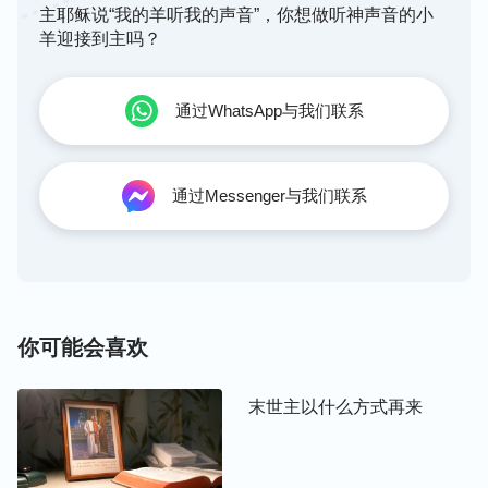
五个丈夫，你现在有的并不是你的丈夫。
”
（约翰福音
主耶稣说“我的羊听我的声音”，你想做听神声音的小
她便从主的说话中断定主耶稣就是那要来的弥
4:18）
羊迎接到主吗？
赛亚而信了他，因她知道只有神是鉴察人心肺腑的，
只有神能知道人暗中的隐情。还有不少的人是因着主
通过WhatsApp与我们联系
耶稣所作的医病赶鬼、行神迹奇事的工作而认出他是
从神来的，从而跟随了主耶稣。可见，凡相信、跟从
主耶稣的人都是从主耶稣的作工、说话中认出主耶稣
通过Messenger与我们联系
就是弥赛亚的。
记得有段话这样说：“
我们既要寻找神的脚踪，那就
得寻找神的心意，寻找神的说话，寻找神的发声，因
为哪里有神的新说话哪里就有神的声音，哪里有神的
你可能会喜欢
脚踪哪里就有神的作为，哪里有神的发表哪里就有神
的显现，哪里有神的显现哪里就有真理、道路、生命
末世主以什么方式再来
的存在。你们寻找神的脚踪都忽略了‘神是真理、道
路、生命’这句话，所以很多人得着了真理也不认为