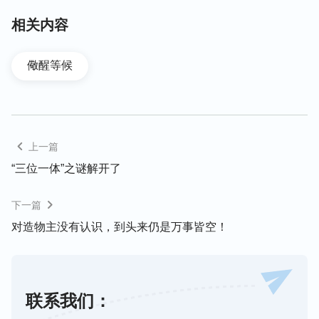
终被自己的观念想象断送。
相关内容
同样都是对要来的“弥赛亚”充满幻想，但有一部分人
却不同于法利赛人。当主耶稣来作工时，他们虽然看
儆醒等候
到外表普通正常的主耶稣不合他们的观念想象，但他
们并不持守自己的观念想象，最终从主耶稣的说话作
工中认出了主耶稣就是要来的弥赛亚。当初主耶稣在
地作工时，彼得是怎么认识主耶稣的？西门彼得说：
上一篇
“主啊，你有永生之道，我们还归从谁呢？”
（约翰福音
“三位一体”之谜解开了
彼得之所以能说出这话，是因为彼得从主耶稣
6:68）
的作工、说话中看到主耶稣的作工是人所不能做到
下一篇
的，主耶稣的话有真理，主耶稣有神的实质，即“永
对造物主没有认识，到头来仍是万事皆空！
生之道”，因而认出主耶稣就是基督。又如撒玛利亚
妇人，她也是因着主耶稣口中的话认出他就是要来的
弥赛亚。她刚见主耶稣的时候认为主耶稣就是一个普
联系我们：
普通通的犹太人，但当她听到主耶稣说：“
你已经有