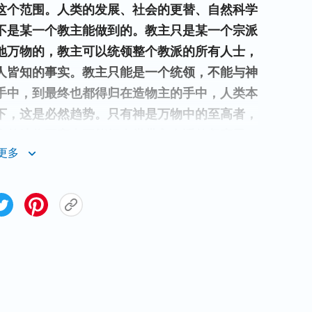
这个范围。人类的发展、社会的更替、自然科学
不是某一个教主能做到的。教主只是某一个宗派
地万物的，教主可以统领整个教派的所有人士，
人皆知的事实。教主只能是一个统领，不能与神
手中，到最终也都得归在造物主的手中，人类本
下，这是必然趋势。只有神是万物中的至高者，
人的地位再高也不能把人类带入合适的归宿里，
更多
了人类让人都各从其类，末了还是他自己作他自
外，任何一个人都代替不了。
”
（《认识三步作工
没有办法解决这个问题的，因为不管哪个教派的
物，神是造物的主，不管是哪个派别的人都得归
定会有“
万民都要流归这山
”的场面出现，这个
力的，只有神来了才能把各个教派真心信神的人
时才是真正归于一个牧人了。