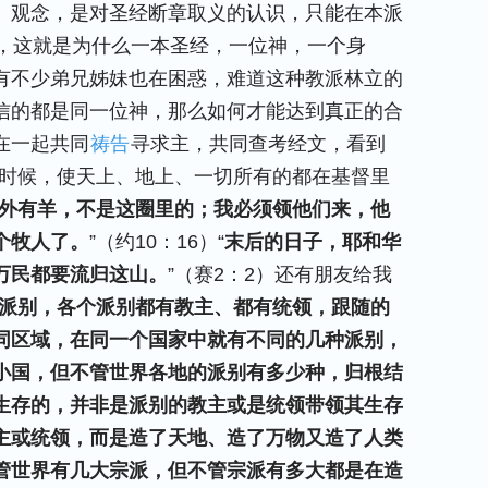
、观念，是对圣经断章取义的认识，只能在本派
，这就是为什么一本圣经，一位神，一个身
有不少弟兄姊妹也在困惑，难道这种教派林立的
信的都是同一位神，那么如何才能达到真正的合
在一起共同
祷告
寻求主，共同查考经文，看到
的时候，使天上、地上、一切所有的都在基督里
外有羊，不是这圈里的；我必须领他们来，他
个牧人了。
”（约10：16）“
末后的日子，耶和华
万民都要流归这山。
”（赛2：2）还有朋友给我
派别，各个派别都有教主、都有统领，跟随的
同区域，在同一个国家中就有不同的几种派别，
小国，但不管世界各地的派别有多少种，归根结
生存的，并非是派别的教主或是统领带领其生存
主或统领，而是造了天地、造了万物又造了人类
管世界有几大宗派，但不管宗派有多大都是在造