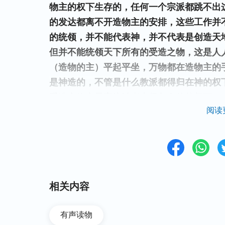
物主的权下生存的，任何一个宗派都跳不出
的发达都离不开造物主的安排，这些工作并
的统领，并不能代表神，并不代表是创造天
但并不能统领天下所有的受造之物，这是人
（造物的主）平起平坐，万物都在造物主的
是神造的，不管是什么教派都得归在神的权
受造之物中最高统治者也得归在他的权下。
阅读
谁也不能把万物都各从其类。耶和华自己造
己的工作，让万物也都各从其类，除了神以
可见，我们败坏的人类是
是认识神的途径》）
教主或统领只是一个人，都只是一个受造之
在神的权下。从这些话中看到，末后的日子一
相关内容
工作需要神自己亲自来作，人是没有这个能
都归到自己的名下，人人口称独一真神，那
有声读物