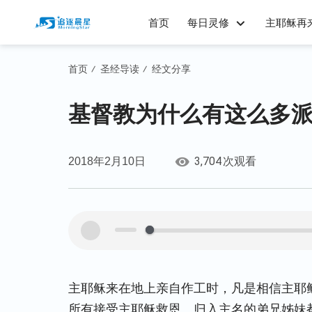
首页
每日灵修
主耶稣再
首页
圣经导读
经文分享
/
/
基督教为什么有这么多
3,704
2018年2月10日
次观看
00:00
主耶稣来在地上亲自作工时，凡是相信主耶
所有接受主耶稣救恩、归入主名的弟兄姊妹