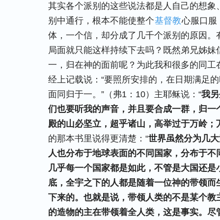
其实各个派别的这些说法都是人自己的想象
别中通行，根本不能使整个
基督教
心服口服
体，一个信，却分成了几千个派别的原因。
局面就只能这样持续下去吗？既然弟兄姊妹
一，归在神的面前呢？为此我和很多的同工
经上记载说：“要照所安排的，在日期满足
面同归于一。”（弗1：10）主耶稣说：“
我另
们也要听我的声音，并且要合成一群，归一
殿的山必坚立，超乎诸山，高举过于万岭；
的那本书里说得更清楚：“
世界虽然分为几大
人也分布于地球表面的不同国家，分布于不
几乎每一个国家都是如此，不管是大国还是
底，全宇之下的人都是随着一位神的带领而
下来的。也就是说，带领人类的不是某个教
的造物的主在带领着全人类，这是事实。尽