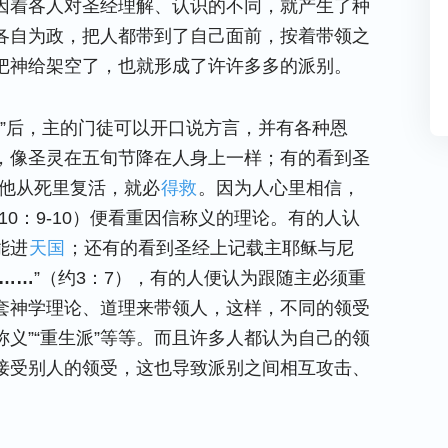
因着各人对圣经理解、认识的不同，就产生了种
各自为政，把人都带到了自己面前，按着带领之
把神给架空了，也就形成了许许多多的派别。
”后，主的门徒可以开口说方言，并有各种恩
，像圣灵在五旬节降在人身上一样；有的看到圣
叫他从死里复活，就必
得救
。因为人心里相信，
0：9-10）便看重因信称义的理论。有的人认
能进
天国
；还有的看到圣经上记载主耶稣与尼
……
”（约3：7），有的人便认为跟随主必须重
套神学理论、道理来带领人，这样，不同的领受
称义”“重生派”等等。而且许多人都认为自己的领
接受别人的领受，这也导致派别之间相互攻击、