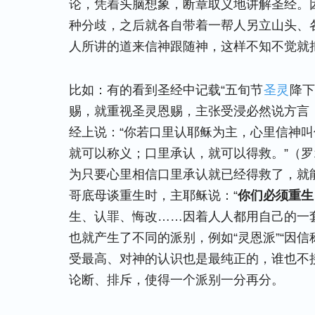
论，凭着头脑想象，断章取义地讲解圣经。
种分歧，之后就各自带着一帮人另立山头、
人所讲的道来信神跟随神，这样不知不觉就
比如：有的看到圣经中记载“五旬节
圣灵
降下
赐，就重视圣灵恩赐，主张受浸必然说方言
经上说：“你若口里认耶稣为主，心里信神
就可以称义；口里承认，就可以得救。”（罗1
为只要心里相信口里承认就已经得救了，就
哥底母谈重生时，主耶稣说：“
你们必须重生
生、认罪、悔改……因着人人都用自己的一
也就产生了不同的派别，例如“灵恩派”“因信
受最高、对神的认识也是最纯正的，谁也不
论断、排斥，使得一个派别一分再分。