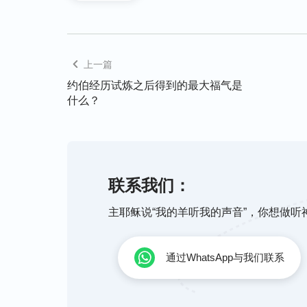
延伸阅读：
如何迎接主的再来？这里有答案
上一篇
约伯经历试炼之后得到的最大福气是
进天国的标准是什么？
什么？
联系我们：
主耶稣说“我的羊听我的声音”，你想做
通过WhatsApp与我们联系