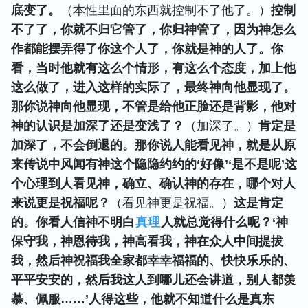
底变了。
（本性里面的东西就控制不了他了。）
控制
不了了，你就不归它管了，你归神管了，因为神怎么
作都能摆弄得了你这个人了，你就是神的人了。你
看，当时他就有这么个情形，有这么个态度，加上他
这么做了，进入这样的实际了，最终神向他显现了。
那你说神向他显现，不管是给他正脸还是背影，他对
神的认识是加深了还是变浅了？
（加深了。）
肯定是
加深了，不会倒退的。那你说人能看见神，就是从原
来传说中风闻有神这个隐隐约约的‘好像’‘是不是呢’这
个心理到人看见神，确立、确认神的存在，哪个对人
来说更是祝福呢？
（看见神更是祝福。）
这是肯定
的。你看人信神不明白
真理
人就总觉得什么呢？‘神
保守我，神恩待我，神高看我，神在众人中间提拔
我，然后神祝福我全家都幸幸福福的、快快乐乐的、
平平安安的，然后我这人到哪儿还会讲道，别人都羡
慕、佩服……’人得这些，他就不知道什么是真东