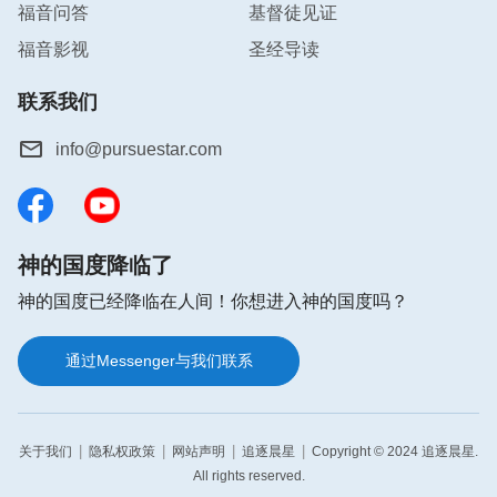
服？这就看不到真实的顺服，这也达不到真实的顺
福音问答
基督徒见证
服。
”
（《顺服神的实行原则》）
福音影视
圣经导读
看完这些话我心里亮堂了，原来约伯能有这样的见证
联系我们
与收获，是因为他平时追求的就是顺服、认识神的主
info@pursuestar.com
宰，在凡事上能放下自己的计划、打算、存心，能等
候、寻求神的心意。因着他有这样的态度与追求，所
以他在生活中处处都能看见神的作为，这些真实的看
见使他不仅对神掌管一切的权柄有了真实的体会，而
神的国度降临了
且也知道神不管怎么作都是好的，理应接受顺服。尤
神的国度已经降临在人间！你想进入神的国度吗？
其当试炼临到时，他很清楚一切都在神的手中，临到
这样的事有神的许可，所以他能无条件地顺服下来，
通过Messenger与我们联系
称颂神的名为神站住见证，试炼过后得着了神的称许
祝福。
|
|
|
|
关于我们
隐私权政策
网站声明
追逐晨星
Copyright © 2024 追逐晨星.
感谢主的带领，让我不仅知道了约伯所得的最大福气
All rights reserved.
是什么，还明白了该怎样效法约伯，走敬畏神远离恶