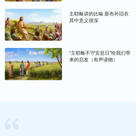
不是就是细节的实行了？
……
在对待儿女的事上，儿
女活着的时候，约伯的态度就是不生拉硬拽，不强迫
主耶稣讲的比喻 新布补旧衣
他们相信，还有不干涉，因为走不同的道路，他不干
其中意义很深
涉他们做什么，不干涉他们走什么样的道路。约伯跟
他的儿女们能少说信神的事吗？这些话肯定都说了，
但他们不接受，不听，约伯是什么态度？他说：‘我
的责任尽到了，至于他们能走什么样的道路那在乎
“主耶稣不守安息日”给我们带
来的启发（有声读物）
神，在乎神引导，神如果不作，不感动他们，我也不
强求。’所以约伯还有一条实行，他也不在神面前为
他们祷告，为他们痛哭流泪，为他们禁食或吃任何的
苦，不做这些事。统统这些作法，约伯为什么不这么
做呢？这都不是顺服神主宰安排的作法，都是出于人
意的、强出头的作法。这是对待儿女方面，他的儿女
跟他不走一样的道路他是这样的态度，那儿女死了
呢，约伯是什么态度？他哭没哭？闹没闹？有没有伤
心？
（没有。）
那他说没说活该呀？这些都没有记