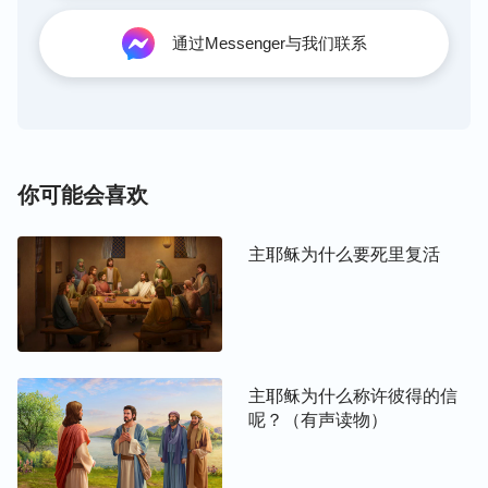
认识到这，说实话我真的好羡慕约伯，虽然他在试炼
中受了很大的苦，失去了所有的家产，甚至连他妻子
通过Messenger与我们联系
也弃绝他，但站住见证后，神向他显现说话了，使他
对神有了更深的认识，这是神对他的最大祝福。我们
该怎样追求才能像约伯一样，在临到试炼时，能站住
见证荣耀神，达到对神有更多的认识呢？
你可能会喜欢
我又在网站上看到：“
约伯的实行是不是有细节？有
哪些细节？先说对待儿女的事，他的宗旨就是一切顺
主耶稣为什么要死里复活
服神的摆布安排，神不作的事他不强出头，他也没有
人意的打算、计划，一切听从神的摆布安排，等待神
的摆布安排，这是总的原则。细节的实行法呢，对待
儿女他有几个实行法？
（第一个是儿女宴乐他不干
主耶稣为什么称许彼得的信
涉，不参与，远离。）
远离，为他们献燔祭，还有什
呢？（有声读物）
么？
（不强求他们来信神，也不生拉硬拽，也不为他
们祷告，与他们划清界限。）
这就是实行原则，这是