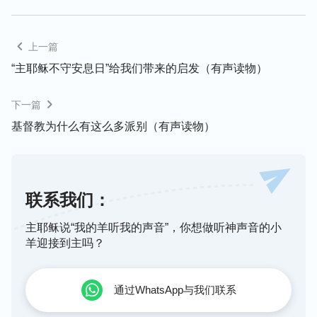
关系，宝爱对神的真实信心与敬畏，相信神的主宰，
宝爱神对他的试炼，追求顺服、满足神，深怕远离
神，伤神的心。所以当他站住见证，神向他显现时，
上一篇
他为自己能与造物主面对面地说话而感到欣喜、激
“主耶稣不守安息日”给我们带来的启发（有声读物）
动，同时也明白了神试炼他的良苦用心，知道神是为
下一篇
了
检验
他。后来，约伯从神对他的祝福中，也看见了
神的全能，神说赐给他一万四千羊，六千骆驼，一千
基督教为什么有这么多派别（有声读物）
对牛，一千母驴，他所得的就是神所说的，都是按神
说的成就，这更让他看到万物生灵都在神手中调动，
神的应许应验是分毫不差。那时约伯的快乐，不是因
联系我们：
为有了更多的家产，而是因为能进一步认识到神的全
能主宰、神的全能全智。约伯的这些体会、认识让他
主耶稣说“我的羊听我的声音”，你想做听神声音的小
羊迎接到主吗？
的心离神更近，让他更加感受到造物主的美善与可
爱，因此他的心灵里也得到了极大的安慰与满足，这
就是他所得的最大祝福。
通过WhatsApp与我们联系