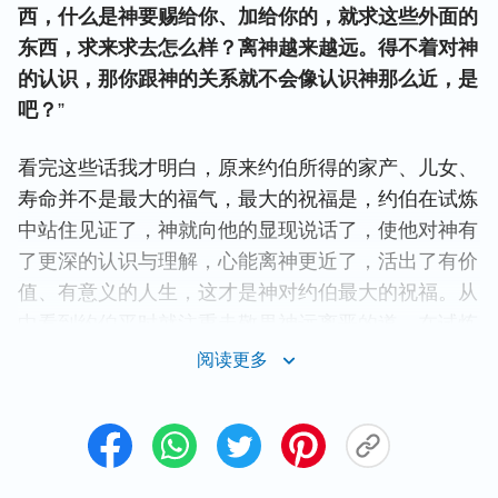
西，什么是神要赐给你、加给你的，就求这些外面的
东西，求来求去怎么样？离神越来越远。得不着对神
的认识，那你跟神的关系就不会像认识神那么近，是
吧？
”
看完这些话我才明白，原来约伯所得的家产、儿女、
寿命并不是最大的福气，最大的祝福是，约伯在试炼
中站住见证了，神就向他的显现说话了，使他对神有
了更深的认识与理解，心能离神更近了，活出了有价
值、有意义的人生，这才是神对约伯最大的祝福。从
中看到约伯平时就注重走敬畏神远离恶的道，在试炼
临到的时候，他对神的主宰就有一些认识了，所以家
阅读更多
产、儿女被剥夺时，约伯能无条件地顺服神，不以口
犯罪，也没有咒诅那些仇敌，更没说消极埋怨神的
话。看到约伯心里宝爱的不是物质的祝福，那些物质
的东西在他心里没有什么地位，他最宝爱的是与神的