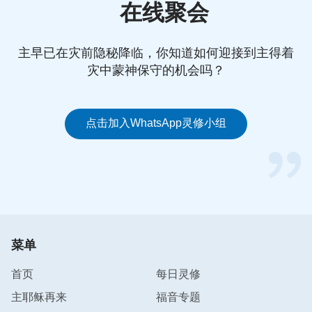
载。那当约伯看到儿女死了的时候他有没有心酸、难
在线聚会
过啊？
（难过。）
他难过的是什么？后悔没劝他们好
好信神，结果他们遭惩罚了？从亲情上说肯定有那么
主早已在灾前隐秘降临，你知道如何迎接到主得着
一点伤心，但是他还有顺服，顺服的表现是什
灾中蒙神保守的机会吗？
么？‘这些儿女是神给我的，不管他们信不信神，人
的命都在神手里，他们信神，神要挪走也能挪走，他
们不信神，神说挪走也得挪走，这都在神手中，不然
点击加入WhatsApp灵修小组
的话谁能夺走人的命啊！’这话归在哪儿了？‘赏赐的
是耶和华，收取的也是耶和华；耶和华的名是应当称
颂的。’
（伯1：21）
所以对待儿女他还是这个态度，
不管他们是活着还是死了，他一直是这个态度，他的
实行法是准确的，他的每一个实行法，他对待每一个
事的观点、他的态度、他的情形，都是在顺服、等待
菜单
然后达到认识的态度、情形里。这个态度很重要。人
首页
每日灵修
如果做什么事处处都没有这样的态度，己意特别强，
个人的存心、个人的利益当头，这是不是真实的顺
主耶稣再来
福音专题