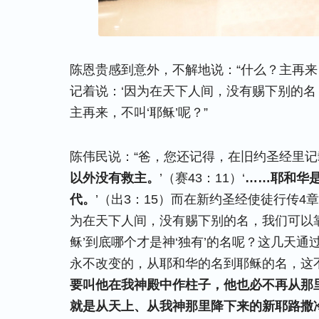
陈恩贵感到意外，不解地说：“什么？主再来
记着说：‘因为在天下人间，没有赐下别的名
主再来，不叫‘耶稣’呢？”
陈伟民说：“爸，您还记得，在旧约圣经里记
以外没有救主。
’（赛43：11）‘
……耶和华
代。
’（出3：15）而在新约圣经使徒行传4
为在天下人间，没有赐下别的名，我们可以靠着
稣’到底哪个才是神‘独有’的名呢？这几天
永不改变的，从耶和华的名到耶稣的名，这不
要叫他在我神殿中作柱子，他也必不再从那
就是从天上、从我神那里降下来的新耶路撒