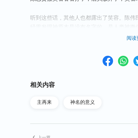
听到这些话，其他人也都露出了笑容。陈伟
经里发现神原本是没有名字的，是人类被撒
字的。也就是说‘耶和华’这名，是神带领以
阅读
以色列人那里，对他们说：“你们祖宗的神打
名字？”我要对他们说什么呢？’（出3：13）
华——你们祖宗的神，就是
亚伯拉罕
的神，
耶和华是我的名，直到永远；这也是我的纪
神的名叫耶和华，开始敬拜耶和华，尊耶和
相关内容
太福音1章23节：‘
必有童女怀孕生子，人要
与我们同在。）
’耶稣降生以后，医病赶鬼
主再来
神名的意义
慈爱的性情，赐给跟随他的人丰丰富富的
恩
们全人类的赎罪祭。每次神作的工不一样，
作。这启示录预言的是还未应验的事，既然
上一篇