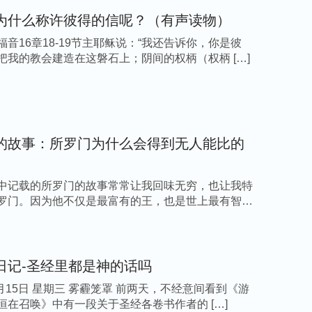
在、今在的主神——全能者啊，我们感谢你！因
为什么称许彼得的信呢？（有声读物）
那‘全能者’应该就是主的新名了。”
福音16章18-19节主耶稣说：“我还告诉你，你是彼
把我的教会建造在这磐石上；阴间的权柄（权柄 […]
陈晨
样？
的故事：所罗门为什么会得到无人能比的
中记载的所罗门的故事常常让我回味无穷，也让我特
罗门。因为他不仅是最富有的王，也是世上最有智慧
日记-圣经里都是神的话吗
3月15日 星期三 雾霾笼罩 前两天，不经意间看到《游
恒在召唤》中有一段关于圣经各卷书作者的 […]