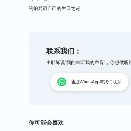
约伯咒诅自己的生日之谜
陈恩贵沉思片刻，说：“伟民说的有板有眼
同，这么多年读圣经，我还真是没有把这些
我只知其一，不知其二啊！那照这么看，主再
李慧娟露出喜悦的神色，说道：“爸，我也谈一
联系我们：
道主的心？谁做过他的谋士呢？’（罗11：
不论作什么事，都没有人能测透，也没有谁
主耶稣说“我的羊听我的声音”，你想做
稣’，我们不知道，但是我们应该去寻求，不
通过WhatsApp与我们联系
陈恩贵点点头。王桂芝问道：“那主再来，到
陈伟民和李慧娟看看陈恩贵，大家都陷入了
圣经翻开读道：“主神说：
‘我是阿拉法，我
你可能会喜欢
字）
，是昔在、今在、以后永在的全能者。’