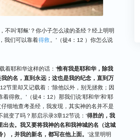
，不叫‘耶稣’？你小子怎么读的圣经？经上明明
，我们可以靠着
得救
。’（徒4：12 ）你怎么说
载着耶和华这样的话：‘
惟有我是耶和华，除我
是我的名，直到永远；这也是我的纪念，直到万
章12节里却又记载着：‘除他以外，别无拯救；因
得救。’（徒4：12）那我们说‘耶和华’和‘耶
通过仔细地查考圣经，我发现，其实神的名并不是
就变了吗？那启示录3章12节说：‘
得胜的，我
里出去。我又要将我神的名和我神城的名（这城
冷），并我的新名，都写在他上面。
’这里明明