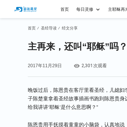
首页
每日灵修
主耶稣再
首页
圣经导读
经文分享
/
/
主再来，还叫“耶稣”吗
2,301
2017年11月29日
次观看
晚饭过后，陈恩贵在客厅里看圣经，儿媳妇
子陈楚童拿着圣经故事插画书跑到陈恩贵身
给我讲讲‘耶稣’是什么意思啊？”
陈恩贵用手抚摸着童童的小脑袋，认真地说：“