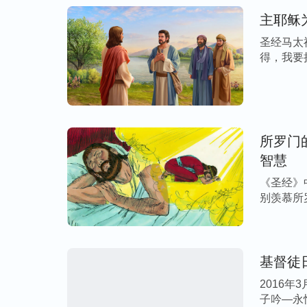
四位长老，就面伏于地，敬拜神，说：‘昔
主耶稣
你执掌大权作王了。’
”（启11：16-17）
圣经马太
得，我要
扩展阅读
“耶和华”、“耶稣”，神的名为什么不一
所罗门
智慧
神的名称：神的名字为什么会更换
《圣经》
别羡慕所
的 […]
基督徒
2016年
子吟—永