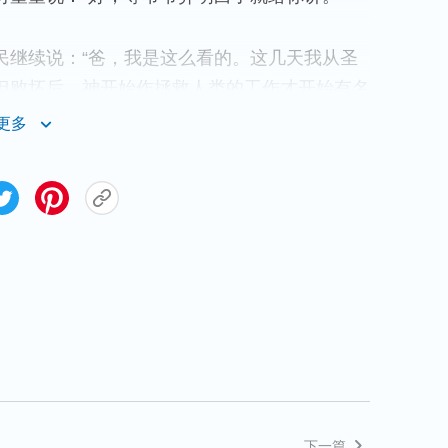
民继续说：“爸，我是这么看的。这几天我从圣
但败坏后，神开始作拯救人类的工作才开始有名
色列人出埃及时有的。当时，摩西对神说：‘我到
更多
发我到你们这里来。”他们若问我说：“他叫什么
神回答摩西说：‘
你要对以色列人这样说：“耶和
以撒的神，雅各的神，打发我到你们这里来。”
念，直到万代。
’（出3：15）从此，人们才知道
华的名为圣，在耶和华神的带领下生活着。在马
称他的名为以马内利。（以马内利翻出来就是神
行了许多异能，又传讲
天国
的福音，发表了怜悯
典
，最后为我们人类钉在了十字架上，作了我
取的名字也不一样，但都是一位神作的拯救工
说有新名，必定还有新的工作。”
下一篇