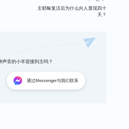
主耶稣复活后为什么向人显现四十
，听着很不一般啊！这确实和我以前的想法不
天？
内容放在一起看过，今天这样一说，我才发现，
来，就不会叫‘耶稣’了？”
下我的看法。罗马书11章34节，记载 ‘谁知
34）这节经文说到主耶稣大有能力，满有智慧，
能做他的谋士，到底主再来时，会不会还叫‘耶
听神声音的小羊迎接到主吗？
能轻易下断案。”
通过Messenger与我们联系
底叫什么名字啊？”
沉思……忽然陈伟民像是想起了什么似的，拿起
是俄梅戛
（阿拉法、俄梅戛乃希腊字母首末二
”（启1：8）“
在神面前，坐在自己位上的二十