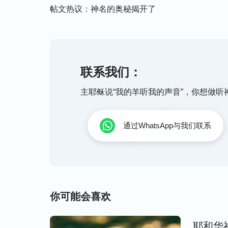
领人生活的以色列人（即神的选民）的神，是
帖文热议：神名的奥秘揭开了
利，原意是满有慈爱、满有怜悯的救赎人的
时代的，只能代表经营计划当中一部分工作
伯拉罕的神、以撒的神、雅各的神、摩西“
以色列人除了犹太邦族以外，人都敬拜耶和
联系我们：
耶和华，他们所盼望的是耶和华的再现。只
主耶稣说“我的羊听我的声音”，你想做
来的赎罪祭，就是说，耶稣这个名来自于恩
耶稣这个名是为着恩典时代的人能够重生
得
通过WhatsApp与我们联系
名。所以‘耶稣’的这个名是代表救赎工作的
律法下的以色列民而固有的名。每一个时代
据的，就是每一个名都代表一个时代。‘耶和
的神的尊称；‘耶稣’是代表恩典时代，是恩
你可能会喜欢
“
所以说，一次来了叫一个名，代表一个时代
名，这就代表神是常新不旧的，他的工作不
耶和华