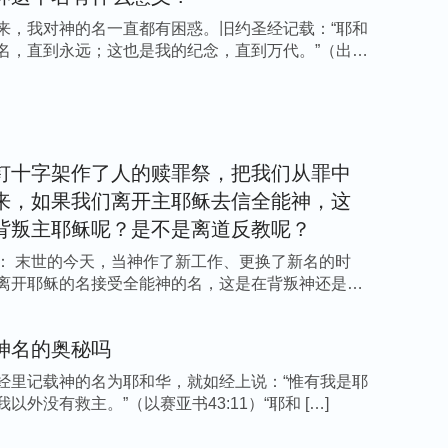
必须是不断地向前发展，天天作新的工作，年年
来，我对神的名一直都有困惑。旧约圣经记载：“耶和
开辟更新的工作、更大的工作，随之，带来新的
名，直到永远；这也是我的纪念，直到万代。”（出
，杨明智接着说道：“从这些话中我们明白，神
的，而且神是以名来划分时代，神每作一步工
钉十字架作了人的赎罪祭，把我们从罪中
来，如果我们离开主耶稣去信全能神，这
代表他本时代的工作以及所发表的性情，这是神
背叛主耶稣呢？是不是离道反教呢？
律法时代的工作，‘耶和华’这个名代表了神在本时
情。耶和华颁布律法诫命，带领初生的人类在地
： 末世的今天，当神作了新工作、更换了新名的时
离开耶稣的名接受全能神的名，这是在背叛神还是跟
法诫命就遭到神的惩罚。到了律法时代末期，因
献的地步，将面临着被律法处死的危险。在这样
神名的奥秘吗
代，结束了律法时代，而‘耶稣’这个名原意就是满
救赎工作以及神慈爱怜悯的性情。主耶稣在本时
经里记载神的名为耶和华，就如经上说：“惟有我是耶
以外没有救主。”（以赛亚书43:11）“耶和 […]
字架，将人从撒但手里救赎出来，从那时起，人
神是以名划分时代，并且在每个时代所取的