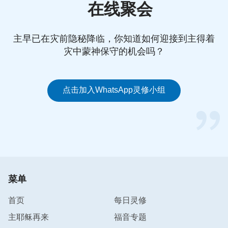
在线聚会
每日灵修App的在线畅聊功能是其他灵修App所没有
的。提醒一下，这可不是机器人，而是全天24小时人
主早已在灾前隐秘降临，你知道如何迎接到主得着
工服务 ，我们在灵修过程中有任何的疑问或困惑，
灾中蒙神保守的机会吗？
都可以通过在线畅聊随时沟通交流，使问题能随时得
到解决。
点击加入WhatsApp灵修小组
说了这些，你是否想立马体验呢？其实，每日灵修
App还有许多其他功能，我只选了使用过程中比较深
刻的这几项和大家分享。大家要是感兴趣，可以从以
下链接中下载安装，亲自去体验这款灵修App。
每日灵修APP：伴你生命成长每一天 欢迎您下载安
菜单
装
首页
每日灵修
每日灵修APP iOS版应用程序
主耶稣再来
福音专题