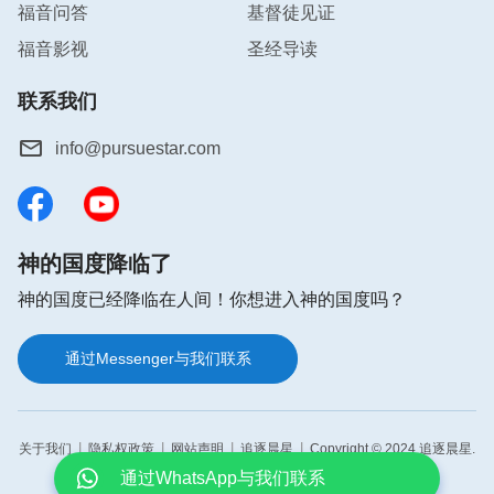
福音问答
基督徒见证
每日灵修APP Android版应用程式
福音影视
圣经导读
联系我们
info@pursuestar.com
神的国度降临了
神的国度已经降临在人间！你想进入神的国度吗？
通过Messenger与我们联系
|
|
|
|
关于我们
隐私权政策
网站声明
追逐晨星
Copyright © 2024 追逐晨星.
All rights reserved.