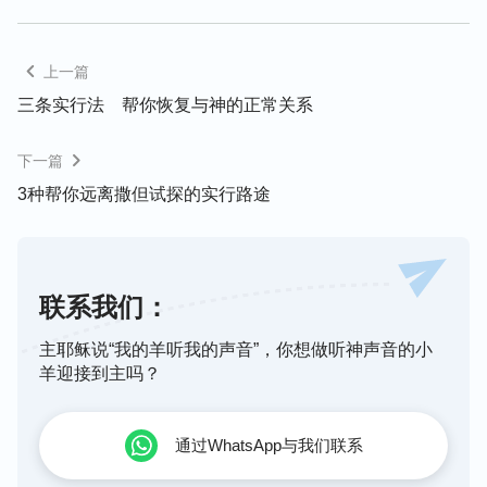
类灵修主题，比如：如何认识神、
得救
与蒙拯救的区
别、神名的奥秘、圣经与神的关系等等。每个灵修主
上一篇
题精选了不同文章、视频等内容，完全解决了我们灵
修无目标、找不到资源的难题，大大提高了灵修的果
三条实行法 帮你恢复与神的正常关系
效。只要根据自己的需要设定好灵修计划，就能每天
下一篇
都享受到丰富多彩的灵生活了。
3种帮你远离撒但试探的实行路途
由于每个灵修主题内容都不一样，完成这个灵修主题
的时间也就有所不同了，有的需要3天完成，有的则
需要6天、7天或者10天才能完成。我们可以根据不
联系我们：
同的主题、不同的时间来选择适合自己的灵修计划。
主耶稣说“我的羊听我的声音”，你想做听神声音的小
还有一点我想告诉大家，当开始使用这款灵修App
羊迎接到主吗？
时，位于首页的生命树起初是一颗种子，只要我们每
天坚持灵修，这颗种子会随着连续使用日期的增加逐
通过WhatsApp与我们联系
渐发芽、长大，鼓励我们每天坚持灵修，这听起来是