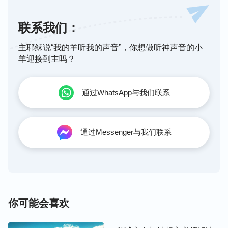
我认识到在神作工拯救人期间，不管弟兄姊妹有什么
软弱、缺少，流露哪方面败坏，只要他是真心信神之
联系我们：
人，有错能在神的面前悔改，神都给人变化的机会，
主耶稣说“我的羊听我的声音”，你想做听神声音的小
我们也应该凭爱心帮助人、包容人，按照神的要求去
羊迎接到主吗？
对待每一个人，绝不能随意定规人、论断人，这样对
待人才公平，才合主的心意。
通过WhatsApp与我们联系
第三条：既不高看人也不低估人，学会发
现别人身上的长处，弥补自己的短处。
通过Messenger与我们联系
经上说：“不可贪图虚浮的荣耀；只要存心谦卑，各
人看别人比自己强。各人不要单顾自己的事，也要顾
别人的事。你们当以基督耶稣的心为心……”（腓2：
3-5）在和弟兄姊妹相处时，我们如果因自己有点特
你可能会喜欢
长、素质、恩赐，就看不上、瞧不起那些没有恩赐、
特长的人，或愚昧、素质差的人，这都是撒但的狂妄