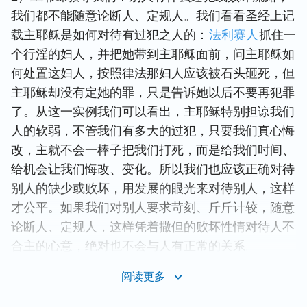
我们都不能随意论断人、定规人。我们看看圣经上记
载主耶稣是如何对待有过犯之人的：
法利赛人
抓住一
个行淫的妇人，并把她带到主耶稣面前，问主耶稣如
何处置这妇人，按照律法那妇人应该被石头砸死，但
主耶稣却没有定她的罪，只是告诉她以后不要再犯罪
了。从这一实例我们可以看出，主耶稣特别担谅我们
人的软弱，不管我们有多大的过犯，只要我们真心悔
改，主就不会一棒子把我们打死，而是给我们时间、
给机会让我们悔改、变化。所以我们也应该正确对待
别人的缺少或败坏，用发展的眼光来对待别人，这样
才公平。如果我们对别人要求苛刻、斤斤计较，随意
论断人、定规人，这样凭着撒但的败坏性情对待人不
合主的心意，绝对也不会与人有正常的关系。
阅读更多
如：我们教会有一个姊妹，因消极软弱，她一直不能
按时参加聚会，多次交通都是那样，对此我很生气，