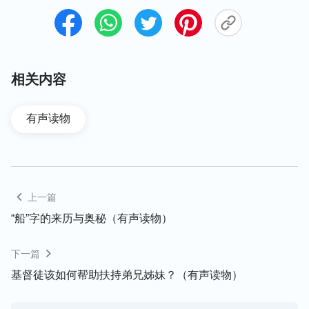
便定规她不是真心信神的人，不愿再扶持帮助她，更
不想再搭理她了。后来看到经上说：“吃的人不可轻
看不吃的人；不吃的人不可论断吃的人；因为神已经
收纳他了。你是谁，竟论断别人的仆人呢？他或站
相关内容
住，或跌倒，自有他的主人在；而且他也必要站住，
因为主能使他站住。”（罗14：3-4）看到这些话，我
有声读物
感到很蒙羞，想想自己消极软弱、失败跌倒的时候，
都是神感动弟兄姊妹来帮助我、扶持我，才使我得以
站立住。现在我看到姊妹因家庭缠累不能按时聚会，
理应凭爱心帮助、扶持姊妹，但我却不为姊妹的生命
上一篇
担忧着急，还嫌弃、定规姊妹不是真心信神的人，看
“船”字的来历与奥秘（有声读物）
到自己太恶毒了，没有一点爱心，我的所作所为根本
不合主的心意。认识到这些之后，我就在神面前认罪
下一篇
悔改，愿意继续去扶持帮助姊妹，凭爱心和姊妹交
基督徒该如何帮助扶持弟兄姊妹？（有声读物）
通，
交通
自己的实际经历。交通几次后姊妹聚会也慢
慢正常了，后来还开始做事工了。通过这次经历，让