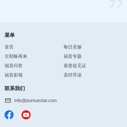
产生成见，不想和姊妹在一起配搭。同时我也认识到
我们每天临到的人事物都是神为变化我们、拯救我们
摆设的，并不是姊妹和我过不去，我应该从神领受这
事，学会放下自己，接受姊妹的正确建议，主动和姊
菜单
妹敞开亮相自己的败坏，使我们之间达到和谐配搭，
这样既有利于教会工作，还能让我们得着真理。于是
首页
每日灵修
我就按着神的要求去实行，没想到当我这样实行的时
主耶稣再来
福音专题
候，姊妹也认识自己的缺少，最后我们彼此心灵达到
福音问答
基督徒见证
相通，又恢复了往日的和谐。
福音影视
圣经导读
以上四条实行原则，是我自己在经历当中的一点体
联系我们
会。我们只有按照神的教导公平对待每一个人，让身
边的人得益处，我们才能活出真正人的样式，达到荣
info@pursuestar.com
耀神、见证神。
相关推荐：
改善人际关系的路途