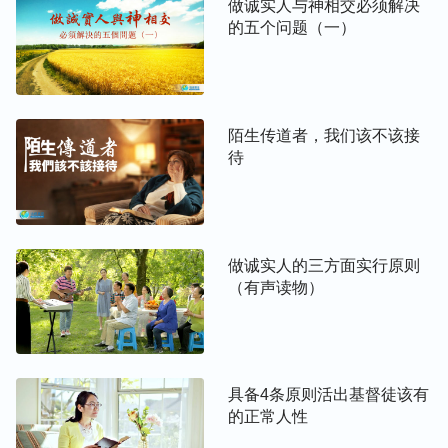
做诚实人与神相交必须解决
性情。主耶稣说：“
凡自高的，必降为卑；自卑的，
的五个问题（一）
必升为高。
”（太23：12）我们要善于降卑自己，虚
心吸取别人的长处来补足自己的短处，这样神才喜
悦，我们的生命也会不断长大。
陌生传道者，我们该不该接
另外，我们还得明白，别人无论是愚拙是聪明，或素
待
质好孬，是贫是富，我们都不该有成见凭情感对待
人。因为每个人有什么样的长相，具备什么样的素
质、特长、恩赐等都是神所命定好的，我们还有什么
理由去挑剔呢？何况神拯救人不看人外表的这些东
做诚实人的三方面实行原则
西，我们与人相处也不应该看这些，应该正确对待每
（有声读物）
个人的缺少，学会尊重人。
第四条：当发现别人做事不合己意，不要
把眼光盯在别人身上，要先学会认识自
具备4条原则活出基督徒该有
的正常人性
己。