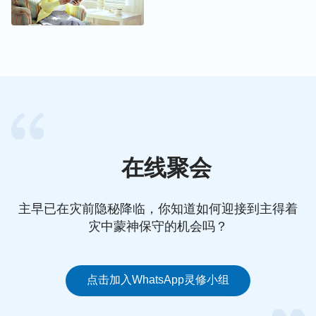
主耶稣说：
“为什么看见你弟兄眼中有刺，却不想自
己眼中有梁木呢？你自己眼中有梁木，怎能对你弟兄
说‘容我去掉你眼中的刺’呢？你这假冒为善的人！先
去掉自己眼中的梁木，然后才能看得清楚，去掉你弟
兄眼中的刺。”
（太7：3-5）我们和别人相处时难免
会发生一些小摩擦，不要一味地将眼光盯在对方身
上，也不要活在是非对错中，在别人身上找原因，而
要学会查找自己身上存在的问题，当我们对自己有认
在线聚会
识了，成见自然消减了许多。
主早已在灾前隐秘降临，你知道如何迎接到主得着
在这方面我深有体会，如：和我一起配搭的姊妹多次
灾中蒙神保守的机会吗？
给我提缺欠，指出我在教会工作上没有负担，可我不
但不能从神领受，反而认为是姊妹故意挑我的毛病，
跟我过不去，还对姊妹产生成见，不想和姊妹在一起
点击加入WhatsApp灵修小组
做事工了。过后通过寻求，我才认识到自己不接受别
人的建议，是受狂妄自大的撒但性情支配，才对姊妹