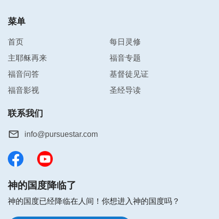
告能让我们从各种不对的情形中走出来，总能保持活
菜单
在正常的情形中来经历神的作工，使生命不断有长
进。
首页
每日灵修
主耶稣再来
福音专题
不住地祷告对我们基督徒来说太重要了，是我们与神
福音问答
基督徒见证
相交，获得圣灵作工，免去撒但苦害，蒙神看顾保守
福音影视
圣经导读
的最好途径，我们每一个基督徒都应重视起来，实行
这项属灵生活。正如神的话说：“
当神造了人之后，
联系我们
将灵赐给人，便嘱咐人，若不呼求神不能与神的灵接
通，因而天上的‘卫星电台’不能在地上被接收，在人
info@pursuestar.com
的灵中没有了神，便留下了空座给别物留着，这样撒
但就会乘机而入，而当人用心来接触神的时候，撒但
顿时慌作一团，在仓皇中逃走。神借着人的呼求赐给
神的国度降临了
人所需，但神并不是起初就‘住在’其内，只是时时因
着人的呼求而给予人资助，人因着内在力量的存在得
神的国度已经降临在人间！你想进入神的国度吗？
以刚强，因此撒但不敢随意到此处来‘游玩’，这样人