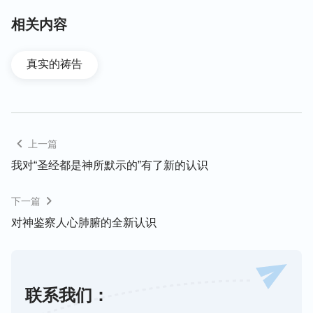
相关内容
真实的祷告
上一篇
我对“圣经都是神所默示的”有了新的认识
下一篇
2
．
不住地祷告能保守我们不活在败坏性情中，不至
对神鉴察人心肺腑的全新认识
于得罪神，让神厌憎。
自从我们人类被撒但败坏后，浑身上下都满了各种败
坏性情：狂妄自是、自私自利、唯利是图、弯曲诡
联系我们：
诈、阴险恶毒等等，我们根本控制不了自己的败坏性