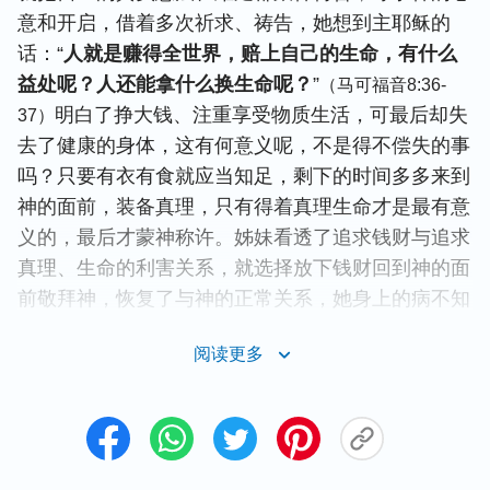
意和开启，借着多次祈求、祷告，她想到主耶稣的
话：“
人就是赚得全世界，赔上自己的生命，有什么
益处呢？人还能拿什么换生命呢？
”
（马可福音8:36-
明白了挣大钱、注重享受物质生活，可最后却失
37）
去了健康的身体，这有何意义呢，不是得不偿失的事
吗？只要有衣有食就应当知足，剩下的时间多多来到
神的面前，装备真理，只有得着真理生命才是最有意
义的，最后才蒙神称许。姊妹看透了追求钱财与追求
真理、生命的利害关系，就选择放下钱财回到神的面
前敬拜神，恢复了与神的正常关系，她身上的病不知
不觉也好了，这是姊妹借着不断地祷告达到的果效。
阅读更多
所以，在当今这个充满诱惑的世界里，我们要想不走
世人的道路，不被撒但掳去，活在神的看顾保守下，
得着神的救恩，就得不住地祷告，保持跟神的正常关
系。