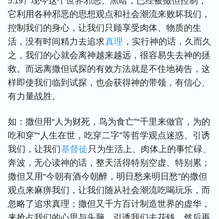
现今这个世界邪恶、黑暗，已经被撒但控制，
5:19）
它利用各种邪恶的思想观点和社会潮流来败坏我们，
控制我们的身心，让我们只顾享受肉体、物质的生
活，没有时间精力去追求
真理
，实行神的话，久而久
之，我们的心就会离神越来越远，很容易失去神的拯
救。而远离撒但试探的有效方法就是不住地祷告，这
样即使我们临到试探，也会获得神的带领，有信心、
有力量战胜。
如：撒但用“人为财死，鸟为食亡”“千里来做官，为的
吃和穿”“人生在世，吃穿二字”等哲学观点迷惑、引诱
我们，让我们
基督徒
只为生活上、肉体上的事忙碌、
奔波，无心读神的话，整天活得特别空虚、特别累；
撒但又用“今朝有酒今朝醉，明日愁来明日愁”的撒但
观点来麻痹我们，让我们随从社会潮流吃喝玩乐，而
忽略了追求真理；撒但又千方百计制造世界的虚华，
来抢占我们的心思与头脑，引诱我们去花钱，然后再