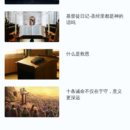
求。
基督徒日记-圣经里都是神的
所以，不住地祷告能保守我们不活在败坏性情中，借
话吗
着不住地祷告接受神鉴察，产生敬畏神之心，按神的
话做自己该做的事，说自己该说的话，不至于做越格
的事得罪神，让神厌憎。
什么是救恩
3
．
不住地祷告能让我们掌握自己的实际情形，使生
命总有长进。
有时我们会因着临到难处，遭到挫折失败常常陷入消
极、软弱的情形中，跟随神没信心，不能在正常的情
十条诫命不仅在于守，意义
形里经历神的作工，心思浑浊，多长时间生命都没有
更深远
一点长进。就算我们凭意志克制，但克制来克制去，
那些消极的东西、反面的东西依然摆脱不了。这时
候，我们就得常常来到神面前祷告，求
圣灵
加给我们
信心和力量，并能借着祷告找到情形不好的根源，正