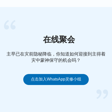
确对待难处、挫折、失败，从不对的情形中走出来。
我们积极方面的东西多了，与神的关系也正常了，获
得圣灵作工的机会也就越多，最终我们得的就多，生
命长进就快。
在线聚会
另外，当我们的工作有果效，一切都顺利、安逸的时
候，也得常常来到神面前祷告，省察自己是否达到神
主早已在灾前隐秘降临，你知道如何迎接到主得着
的要求了，因为我们每个人一旦做出一点成果时，很
灾中蒙神保守的机会吗？
容易活在一种自满自足的情形里，认为自己行，就不
追求上进了。我们只有借着常常不住地祷告，就会意
识到我们取得的成绩，都是圣灵的带领，离开神我们
点击加入WhatsApp灵修小组
是一事无成。想到箴言书上说：“骄傲在败坏以先；
狂心在跌倒之前。”
认识到我们骄傲自
（箴言16:18）
满，流露出来的都是狂妄性情，若不及时扭转，很容
易失去圣灵作工。那时我们就会低调做人，不再自我
欣赏，愿把一切荣耀都归于神。从中看到，不住地祷