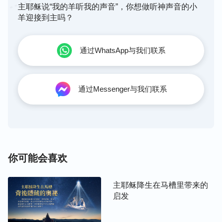
情，所作所为都受败坏本性支配，活不出人的样式
主耶稣说“我的羊听我的声音”，你想做听神声音的小
羊迎接到主吗？
来。就如保罗说的：“……立志为善由得我，只是行
出来由不得我。”
虽然我们信着神，但
（罗马书7:18）
仍活在撒但的权下受撒但控制，若不常常借着祷告与
通过WhatsApp与我们联系
神亲近，就容易凭着败坏性情，随从己意，作恶得罪
神。
通过Messenger与我们联系
比如：我们跟谁合不来，或者别人不听我们的、不顺
着我们来，我们就会恨对方，寻找机会打击报复对
方，给他小鞋穿。有了这个意念，我们就得不住地祷
告神、呼求神，祈求神帮助我们不要随从恶念。神会
你可能会喜欢
开启我们：“
为什么看见你弟兄眼中有刺，却不想自
己眼中有梁木呢？
”
这让我们认识到自
（马太福音7:3）
己流露的是恶毒，而基督徒得有敬畏神之心，不能做
主耶稣降生在马槽里带来的
启发
坑人、害人的事。有了这些认识之后，我们就能理性
地对待这事，恨恶自己，不再对别人有无理智的要