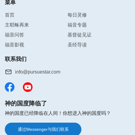
菜单
人，不知不觉就接待了神；妓女喇合接待了两个陌生
人，救了她的全家；还有一个寡妇接待了陌生先知以
首页
每日灵修
利亚，神祝福她的面、油吃了三年半。他们都因着接
主耶稣再来
福音专题
待了陌生人，而得到了神的恩待。经上还说：‘可见
福音问答
基督徒见证
信道是从听道来的，听道是从
基督
的话来的。’（罗
福音影视
圣经导读
10：17）我们首先是听了有人给我们传主耶稣的
道，我们才有机会接受主耶稣的救恩。所以，我们只
联系我们
有存着一颗寻求的心听道，这样才能知道全能神是不
是主耶稣的再来。”我嘴上没有说什么，但是心里承
info@pursuestar.com
认他们说的都符合事实。看来带领不让我们接待陌生
人这是不合主心意的，我若按带领说的为了防止受假
道的迷惑，对凡是传主再来的都不接受，那要是两位
神的国度降临了
弟兄传的真是主再来的作工，那我不把主也拒之门外
了吗？我不就错过迎接主来的机会了吗？我还是听听
神的国度已经降临在人间！你想进入神的国度吗？
吧，我这才放下了戒备之心，打起了精神来和他们交
通过Messenger与我们联系
通。