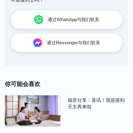
能听，不能因为这样一件事就听他们的道，这也太莽
撞了，我还是先观察观察再说，信神的事情可得谨慎
通过WhatsApp与我们联系
啊！于是，我又收回了刚才的想法。这时我爸也从外
面回来了，知道我被毒蜂蜇了就忙着给我配药，很快
就给我挂上了吊瓶，慢慢地，我感觉疼痛感减轻了许
通过Messenger与我们联系
多。
但是，我睡在炕上心里不能平静，心想：他们可千万
别给我讲什么末世作工，我不能听，主耶稣是真道，
我要持守对主的忠心啊！于是，我就装着睡着了。过
你可能会喜欢
了一会儿，我听见我妈跟那两个弟兄说：“等会你们
俩就不要去帮忙打核桃了，你们就在家跟我二女儿好
福音分享：喜讯！我迎接到
好交通交通。”一听这话，我就紧张起来，心想：这
天主再来啦
下子完了，吊瓶挂上想跑都跑不了了，不听也不行
了，这可咋办呀？我只有在心里不停地向主
祷告
：
“主呀！我不知道该怎么办，我害怕他们讲的道不对