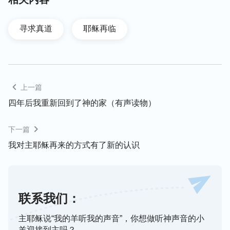
去，心想：我若是去了的话，传福音的那两个弟兄还
在，我爸肯定会让我听他们的交通，我不想听，我害
寻求真道
耶稣再临
怕走错路，说什么我也不想去。丈夫不停地催促说：
“你已经中毒了，你还不去，难道就不怕死吗！以往
不让你去你比谁都跑得快，你今天是咋了？”丈夫的
话音刚落，他朋友就骑着摩托车来我家玩，丈夫硬让
上一篇
他的朋友把我带上到了我爸家。
四年后我重新回到了神的家（有声读物）
我头重脚轻地下了摩托车，晕晕沉沉地走进院子，头
下一篇
疼得像要爆炸一样，我妈得知我被人头蜂蜇了吓了一
我对主耶稣再来的方式有了新的认识
跳，那个三十岁左右的弟兄连忙进屋拿出他的红花油
让我擦，我感到很感动，心想：我们素不相识，他们
还能这样待我，对我挺有爱心的，可想想自从我得知
他们传的是国度福音，我听也不听就直接拒绝，这样
联系我们：
的态度也不对，至于他们传的是不是真道，我是不是
主耶稣说“我的羊听我的声音”，你想做听神声音的小
应该先听听他们的交通，不应该躲避？可又一想：不
羊迎接到主吗？