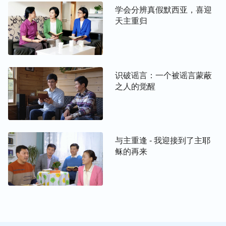
不敢听，但我又躲避不了，求你加给我一颗清明的
学会分辨真假默西亚，喜迎
心，让我不受迷惑……”就这样，我在心里一遍遍地
天主重归
向主祷告。两个弟兄有几次都想给我交通，但每次当
他们看我时，我就假装睡着了，直到最后我看实在是
磨不过去了，不能老这么装着睡觉，才勉强答应听听
识破谣言：一个被谣言蒙蔽
他们的交通。
之人的觉醒
与主重逢 - 我迎接到了主耶
稣的再来