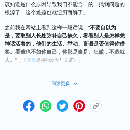
该知道是什么原因导致我们不能合一的，找到问题的
根源了，这个难题也就迎刃而解了。
之前我在网站上看到这样一段话说：“
不要自以为
是，要取别人长处弥补自己缺欠，看看别人是怎样凭
神话活着的，他们的生活、举动、言语是否值得你借
鉴。看谁也不如你自己，你那是自是、狂傲，不造就
人。
”
（《
基督
起初的发表与见证》）
从中看到，我们不能和别人和谐配搭的根源，都是因
着我们身上的败坏性情。我们被撒但败坏至深，不管
阅读更多
素质好孬，也不管明白真理多少，我们每个人的本性
都是狂妄自是的，习惯了以自我为中心，说什么、做
什么都是“我”字当头，就像“我认为……我觉得……我
以为……”。当我们凭狂妄性情活着时，总觉得自己
的观点对，别人就理所应当听自己的，要是别人提出