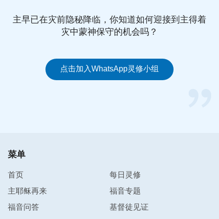
么，神要求的原则是什么，这样才能达到合一。
”
主早已在灾前隐秘降临，你知道如何迎接到主得着
（《谈谈和谐配搭》）
灾中蒙神保守的机会吗？
神的话给我们指出了实行的路途，我们在一起配搭做
事工，不应该讲谁听谁的，不论年龄大小、地位高
点击加入WhatsApp灵修小组
低、资格老幼，这都不是我们顺服的标准。同时也不
要定规谁说得对，谁说得不对，即使是十拿九稳的
事，也不去定规、不去持守，因我们都不是真理、不
具备真理。所以，我们都应该来在神面前，存着敬虔
的态度，共同祷告寻求神的心意，然后按着神的要求
去做，那么我们在神面前就能达到合一了。当我们能
菜单
和谐配搭时，自然就能获得神的祝福，配合的工作自
然会达到好的效果，更重要的是我们灵里能得以释
首页
每日灵修
放，心灵深处也踏实、有享受。
主耶稣再来
福音专题
福音问答
基督徒见证
主持人（千寻）：当我们寻求真理原则后，发现别人