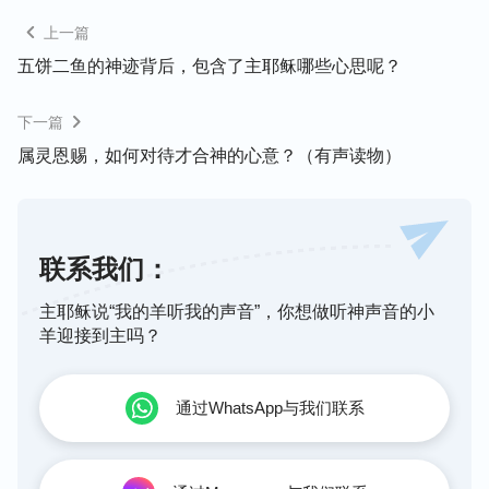
不同意见，心里就会抵触、不服，即使外表风平浪
上一篇
静，没与别人发生什么争执，但在心里和别人是对立
五饼二鱼的神迹背后，包含了主耶稣哪些心思呢？
的，因我们活在了败坏性情中，随之我们的情形就会
落入低谷，灵里黑暗失去神的同在，工作也进行不下
下一篇
去了，我们凭撒但败坏性情活着给自己和别人带来的
属灵恩赐，如何对待才合神的心意？（有声读物）
都是压抑和痛苦！
主持人（向光）：是的，我们要想与别人和谐配搭，
达到合一，就得背叛自身的撒但性情，不再狂妄自
联系我们：
是、持守自己，就如经上记载的：“
主耶和华如 此
说：当除掉冠，摘下冕，景况必不再像先前；要使卑
主耶稣说“我的羊听我的声音”，你想做听神声音的小
羊迎接到主吗？
者升为高，使高者降为卑。
”（结21：26）神教导我
们要做个肯降卑自己的人，越降卑的人在神那儿越尊
贵，因为这样的人有理智。所以啊，放下自己，降卑
通过WhatsApp与我们联系
下来，与别人互相商量、沟通，听取别人的意见，这
是我们和谐配搭的一个前提。