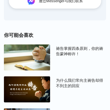
通过Messenger与我们联系
寻求者：哦，这么一说呀，我明白点了，我平时确实
挺以自我为中心的，把自己的看法、做法当成了衡量
的标准，当别人和自己观点不一致时，我心里就开始
抵触排斥，流露的性情就是狂妄自是，怪不得与搭档
不能和谐呢！
你可能会喜欢
主持人（千寻）：感谢神！渴慕姊妹，你能领受到这
祷告掌握四条原则，你的祷
儿，我们为你感到高兴。咱们身体有了病痛得找到病
告蒙神称许！
源，才好对症下药，我们灵里的光景也一样，得找到
我们苦恼的根源，才能找着解决问题的路途。以后还
需要我们多多寻求真理，变化自己的撒但败坏性情，
为什么我们常向主祷告却得
按神的心意去行，做神喜悦的“卑者”，这样才能得着
不到主的回应
神的祝福，与搭档和谐配搭。
主持人（向光）：渴慕姊妹，我们要想与别人达到和
谐配搭，一方面是要放下自己的狂妄自是，做一个谦