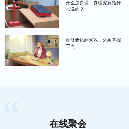
什么是真理，真理究竟指什
卑的人；其次还需要咱们有个虚心寻求的心，不管和
么说的？
谁一起搭档做事工，别人提出什么观点，不管咱们能
否领受，咱都得来在神面前
祷告
寻求，看看别人提出
的观点是否正确，看怎么做合神的心意。神的话说：
“
两个人配搭尽本分有时候因为一个原则性的问题发
灵修要达到果效，必须掌握
生争执，有不同的看法，产生了不同的意见，这个时
三点
候怎么办？这个问题是不是常常出现哪？这是正常现
象，因为人的头脑、素质、见地、年龄、阅历都不
同，再说人与人本身脑袋里想的东西就不可能是完全
一致的，出现不同意见，出现不同看法，这是很常见
的现象，这是太平常不过的事了，不要大惊小怪的。
关键的问题是，临到这类事你怎么配搭，怎么寻求能
够达到在神面前合一，让意见统一。意见统一的目标
是什么呢？就是都寻求这方面的真理原则，不按你的
意思，也不按我的意思，咱寻求神的意思是什么。这
在线聚会
就是达到和谐配搭的路途，只有寻求神的意思是什