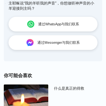
耶稣因信称义、罪得赦免了，等主来的时候就能直接
主耶稣说“我的羊听我的声音”，你想做听神声音的小
被提进天国，这是我们的观念想象，根本不合神的心
羊迎接到主吗？
意，不能作为进天国的凭证。
通过WhatsApp与我们联系
其实，主耶稣知道我们身上满了污秽败坏，还活在犯
罪认罪的光景中，凭我们人自己不可能脱离罪恶，达
到洁净，所以啊，主耶稣在两千年前就预言末世还要
通过Messenger与我们联系
再来作一步用真理洁净人、变化人、拯救人的工作，
然后提接我们进天国。正如主耶稣所预言：“
我还有
好些事要告诉你们，但你们现在担当不了
（或作：不
能领会）
。只等真理的
圣灵
来了，他要引导你们明白
（原文作：进入）
一切的真理；因为他不是凭自己说
你可能会喜欢
的，乃是把他所听见的都说出来，并要把将来的事告
诉你们。
”
“
圣灵向众教会所说的
（约翰福音16:12-13）
什么是真正的得救
话，凡有耳的，就应当听！
”
“
若有人听
（
启示录
2:7）
见我的话不遵守，我不审判他。我来本不是要审判世
界，乃是要拯救世界。弃绝我、不领受我话的人，有