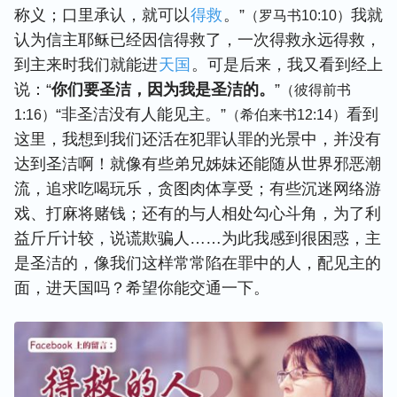
称义；口里承认，就可以
得救
。”
我就
（罗马书10:10）
认为信主耶稣已经因信得救了，一次得救永远得救，
到主来时我们就能进
天国
。可是后来，我又看到经上
说：“
你们要圣洁，因为我是圣洁的。
”
（彼得前书
“非圣洁没有人能见主。”
看到
1:16）
（希伯来书12:14）
这里，我想到我们还活在犯罪认罪的光景中，并没有
达到圣洁啊！就像有些弟兄姊妹还能随从世界邪恶潮
流，追求吃喝玩乐，贪图肉体享受；有些沉迷网络游
戏、打麻将赌钱；还有的与人相处勾心斗角，为了利
益斤斤计较，说谎欺骗人……为此我感到很困惑，主
是圣洁的，像我们这样常常陷在罪中的人，配见主的
面，进天国吗？希望你能交通一下。