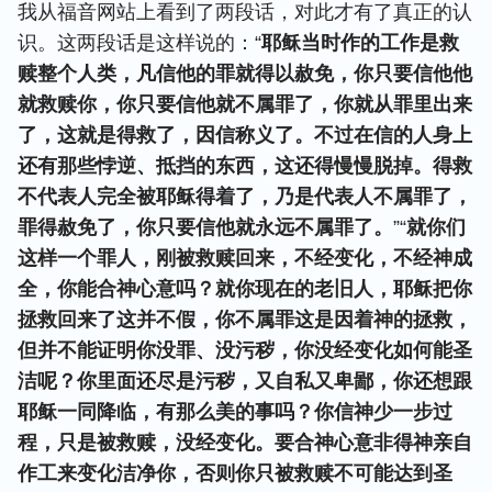
我从福音网站上看到了两段话，对此才有了真正的认
识。这两段话是这样说的：“
耶稣当时作的工作是救
赎整个人类，凡信他的罪就得以赦免，你只要信他他
就救赎你，你只要信他就不属罪了，你就从罪里出来
了，这就是得救了，因信称义了。不过在信的人身上
还有那些悖逆、抵挡的东西，这还得慢慢脱掉。得救
不代表人完全被耶稣得着了，乃是代表人不属罪了，
罪得赦免了，你只要信他就永远不属罪了。
”“
就你们
这样一个罪人，刚被救赎回来，不经变化，不经神成
全，你能合神心意吗？就你现在的老旧人，耶稣把你
拯救回来了这并不假，你不属罪这是因着神的拯救，
但并不能证明你没罪、没污秽，你没经变化如何能圣
洁呢？你里面还尽是污秽，又自私又卑鄙，你还想跟
耶稣一同降临，有那么美的事吗？你信神少一步过
程，只是被救赎，没经变化。要合神心意非得神亲自
作工来变化洁净你，否则你只被救赎不可能达到圣