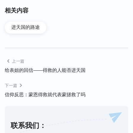
利、地位、权势，为了自己的地位名利还能和人搞纷
相关内容
争，打击、排斥人；与人相处，看谁比自己强就嫉
妒，谁得罪自己心里还能恨人；当神作工不合自己观
念时，还能跟神讲理、对抗，埋怨神……我们实行不
进天国的路途
出主的话，陷在罪中不能自拔，就我们这样的人能进
神的国吗？
主耶稣明确地说：“
凡称呼我‘主啊，主啊’的人不能都
上一篇
进天国，惟独遵行我天父旨意的人才能进去。
”
（马太
给表姐的回信——得救的人能否进天国
“
我实实在在地告诉你们：所有犯罪的就是
福音7:21）
罪的奴仆；奴仆不能永远住在家里，儿子是永远住在
下一篇
家里。
”
“
你们要圣洁，因为我是圣
（约翰福音8:34-35）
信仰反思：蒙恩得救就代表蒙拯救了吗
洁的。
”
主的话才是
真理
，才是进天
（彼得前书1:16）
国的凭据，主没有说罪得赦免得救的人就能进神的
国，只有能遵行天父旨意的人，达到被洁净，不再犯
联系我们：
罪的人才能进入神的国。所以啊，我们所认为的信主