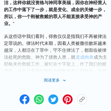
洁，这样你就没资格与神同享美福，因你在神经营人
的工作中落下了一步，就是变化、成全的关键一步，
所以，你一个刚被救赎的罪人不能直接承受神的产
业。
”
从这些话中我们看到，得救仅仅是指我们不再被律法
定罪说的。律法时代末期，因着人类被撒但败坏越来
越深，人都活在了罪中，守不住律法了，都面临被律
法处死的危险。神为了拯救人类，就
道成肉身
成为主
耶稣来作救赎工作，被钉在十字架上，作了我们的赎
罪祭。从此只要我们祷告主耶稣的名认罪悔改，主就
怜悯我们，不看我们是罪人了，罪就得着了赦免，不
阅读更多
再被律法定罪、处死，这是得救的真意。但不可否认
的是，虽然主耶稣赦免了我们的罪，但我们的犯罪本
性与撒但性情依然存在，我们还能常常说谎欺骗神、
欺骗人；随从世界邪恶潮流，注重吃喝玩乐；崇尚名