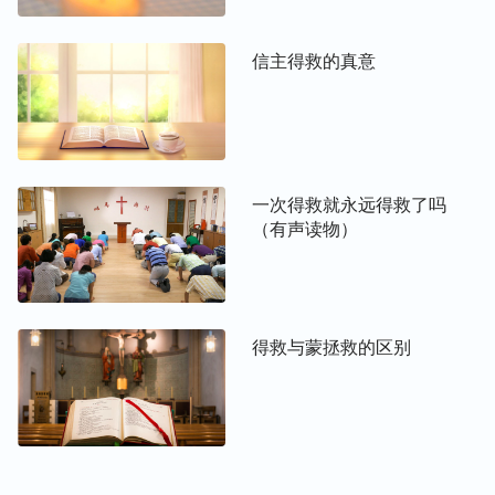
审判他的，就是我所讲的道在末日要审判他。
”
（约翰
“
父不审判什么人，乃将审判的事全交
福音12:47-48）
信主得救的真意
与子……
”
从这几段经文中看到，神
（约翰福音5:22）
还有好多话没有告诉我们，末世主回来还要发表话
语，作一步审判的工作来拯救我们，赐给我们生命长
进、性情变化的路途，加给我们一切脱离败坏、得着
一次得救就永远得救了吗
洁净蒙拯救的真理。我们只有经历了神末世审判从神
（有声读物）
家起首的工作，才能真正达到脱离罪恶，得到洁净，
最终被带入神的国。
谨慎姊妹，以上是我的一些收获认识，希望能给你一
得救与蒙拯救的区别
些帮助，盼望你早日从困惑中走出来。
—— 单一
扩展阅读