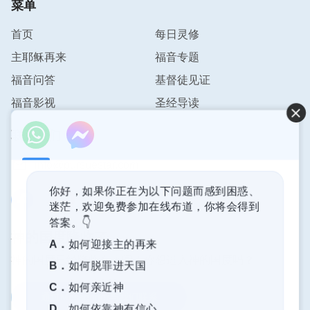
菜单
首页
每日灵修
主耶稣再来
福音专题
福音问答
基督徒见证
福音影视
圣经导读
联系我们
info@pursuestar.com
你好，如果你正在为以下问题而感到困惑、
迷茫，欢迎免费参加在线布道，你将会得到
答案。👇
神的国度降临了
A．
如何迎接主的再来
神的国度已经降临在人间！你想进入神的国度吗？
B．
如何脱罪进天国
C．
如何亲近神
通过Messenger与我们联系
D．
如何依靠神有信心