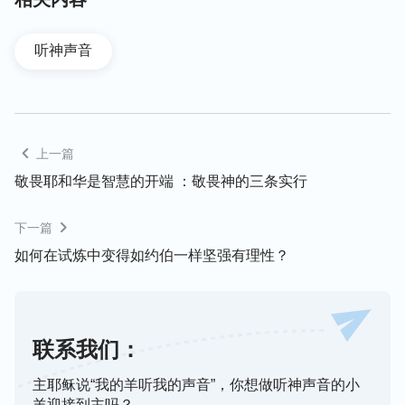
主预言：“
我还有好些事要告诉你们，但你们现在担
当不了
（或作：不能领会）。
只等
真理
的
圣灵
来
听神声音
了，他要引导你们明白
（原文作：进入）
一切的真
理；因为他不是凭自己说的，乃是把他所听见的都说
出来，并要把将来的事告诉你们。
”（约16：12-13）
启示录也多处预言：“
圣灵向众教会所说的话，凡有
上一篇
耳的，就应当听！
”（参阅启2-3章）可见末世主来
敬畏耶和华是智慧的开端 ：敬畏神的三条实行
时，会向我们发声说话，我们只要听到“圣灵向众教
会所说的话”，就是主已向我们叩门了，我们只要主
下一篇
动寻求主在末世的发声说话，会听神的声音，就能迎
如何在试炼中变得如约伯一样坚强有理性？
接到主的显现！感谢主的开启光照，荣耀归于主！阿
们！
—— 李诚
联系我们：
主耶稣说“我的羊听我的声音”，你想做听神声音的小
羊迎接到主吗？