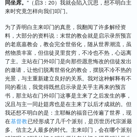
同坐席。
”（启3：20）我就会陷入沉思，想不明白主
来时究竟怎样向我们叩门。
为了弄明白主来叩门的真意，我翻阅了许多解经资
料，大部分的资料说：末世的教会就是启示录所预言
的老底嘉教会，教会完全世俗化，随从世界潮流，虽
然物质丰富，但信徒灵里贫穷，不冷也不热，心远离
了主。主站在门外叩门是向那些愿意悔改的信徒发出
的邀请，让他们脱离世俗化的教会，摆脱不冷不热的
光景，与主重新建立良好的关系。我对这种解释有不
同的看法，我觉得既然启示录是关乎主再来的预言
书，那主站在门外叩门这事是主来了之后发生的事，
况且与主一同赴筵席也是在主来了以后才成就的。但
我还想不明白的是：主耶稣的福音已传遍了世界，现
在
基督教
已经形成了几千个派别，是历世历代宗派最
多、信主之人最多的时代。主来叩门，会在哪个派别