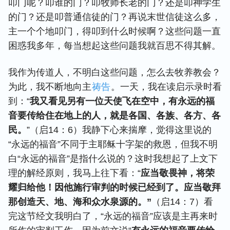
叩门呢？叩谁的门？叩牧师长老的门？还是叩神学生
的门？还是叩普通信徒的门？再说末世信徒这么多，
主一个个地叩门，得叩到什么时候啊？这些问题一直
困惑我多年，每当想起这些问题我就百思不得其解。
我作为传道人，不明白这些问题，怎么去牧养教会？
为此，我不断地向主
祷告
。一天，我在读启示录时看
到：“
我又看见另有一位天使飞在空中，有永远的福
音要传给住在地上的人，就是各国、各族、各方、各
民。
”（启14：6）我静下心来揣摩，觉得这里说的
“永远的福音”不同于主耶稣十字架的救恩，但我不明
白“永远的福音”是指什么说的？这时我想起了上文下
理的解经原则，我马上往下看：“
应当敬畏神，将荣
耀归给他！因他施行审判的时候已经到了。应当敬拜
那创造天、地、海和众水泉源的。”
（启14：7）看
完这节经文我明白了，“永远的福音”应该是主再来时