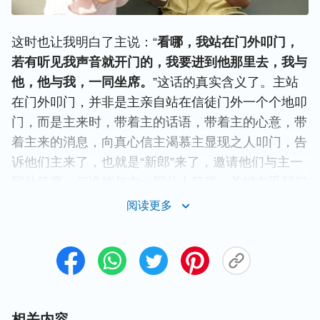
这时也让我明白了主说：“
看哪，我站在门外叩门，
若有听见我声音就开门的，我要进到他那里去，我与
他，他与我，一同坐席。
”这话的真实含义了。主站
在门外叩门，并非是主亲自站在信徒门外一个个地叩
门，而是主来时，带着主的话语，带着主的心意，带
着主来的消息，向真心信主渴慕主显现之人叩门，告
诉他们主来了，也就是“新郎”来了，邀请他们与主一
同赴筵席。但谁能与主一同赴上筵席，关键在乎我们
是否会听神的声音，凡是会听神声音的
聪明童女
就能
阅读更多
迎接到主回来，被提到神的宝座前。正如主耶稣说：
“
半夜有人喊着说：‘新郎来了，你们出来迎接他！’
”
（太25：6）“
凡被请赴羔羊之婚筵的有福了！
”（启
19：9）而那些不会听神声音的人，无疑就成了愚拙
的童女，被关在
天国
大门之外，被撇弃淘汰了。
相关内容