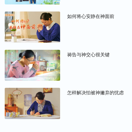
神的心意去实行。当我们临到现实生活中的一些难
处、患难时，更需要我们祷告寻求神的心意，使我们
如何将心安静在神面前
的所做所行能符合主的要求，而不是为了肉体利益祈
求，这样的祷告才能蒙主垂听，得到圣灵的开启光
照。
举个例子：就像我们临到病痛的试炼，心里痛苦软
祷告与神交心很关键
弱，不明白主的心意，也不知该如何站住见证，这就
需要来到主的面前祷告、寻求：我为什么得这么重的
病呢？是不是哪里做的不合神的心意了？是我身上还
有哪些败坏、悖逆的地方？还是神在试炼、熬炼我的
信心呢？我该怎么顺服神摆设的这个环境……一边祷
怎样解决怕被神撇弃的忧虑
告一边从神的话中寻求这方面的真理，这样就容易获
得圣灵的开启带领，明白神的心意，从而找到实行的
路途。
我们的祷告如果能按着以上三个方面去实行，就能蒙