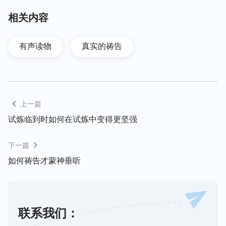
求：“神啊，这个事怎么会临到我了呢？我一直在敬
相关内容
拜你，读经祷告，天天在认罪悔改，并且该捐献的也
捐献，花费那么多，风里来，雨里去，你怎么没保守
有声读物
真实的祷告
我的家里平安呢？”用自己的花费来跟神搞交易，讲
条件，无理智地要求神，这样的祷告就不能蒙神垂
听，甚至还会让神厌憎。
上一篇
真正有理智的人，临到这些不如意的事情，尽管也有
试炼临到时如何在试炼中变得更坚强
痛苦软弱，有时也看不透为啥会临到这样的环境，但
不会向神发怨言，讲条件，他会在心里跟神祷告说：
下一篇
“神哪，今天临到这个环境，我心里很痛苦难受，也
如何祷告才蒙神垂听
不明白你的心意是什么，愿你能保守我不发怨言。想
想自己在跟随你的过程中，有太多的悖逆、抵挡，临
到事不体贴你的心意，只为满足自己的肉体利益，今
天临到这样的环境，我不愿再悖逆你，我相信都有你
联系我们：
的美意在其中，我愿顺服你的安排！”这样的祷告就