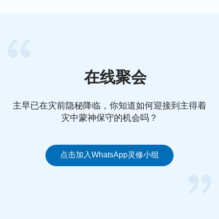
神垂听、悦纳，对神的心意越来越明白，对真理更加
透亮，我们的所做所行也能越来越能合神的心意，属
灵的生命不断地长大，成为一个真实敬拜神的人，得
到神的称许与祝福！
—— 江静
在线聚会
延伸阅读：
主早已在灾前隐秘降临，你知道如何迎接到主得着
灾中蒙神保守的机会吗？
她学会了如何在疾病中作合神心意的祷告
点击加入WhatsApp灵修小组