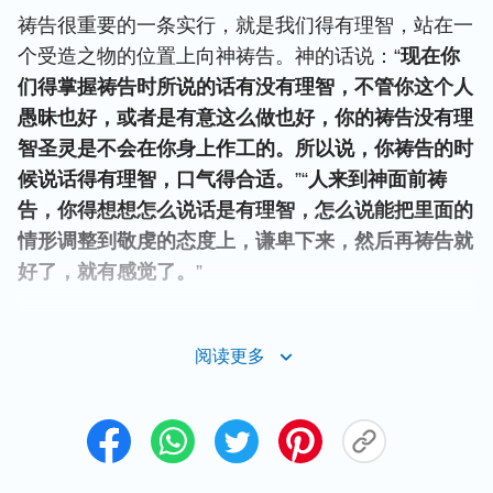
祷告很重要的一条实行，就是我们得有理智，站在一
个受造之物的位置上向神祷告。神的话说：“
现在你
们得掌握祷告时所说的话有没有理智，不管你这个人
愚昧也好，或者是有意这么做也好，你的祷告没有理
智圣灵是不会在你身上作工的。所以说，你祷告的时
候说话得有理智，口气得合适。
”“
人来到神面前祷
告，你得想想怎么说话是有理智，怎么说能把里面的
情形调整到敬虔的态度上，谦卑下来，然后再祷告就
好了，就有感觉了。
”
神是造物的主，我们是受造之物，我们向神祷告，得
阅读更多
有敬虔的心，站在受造之物的地位上，寻求、顺服神
的心意，不能要求神、强迫神按着我们的意思作。而
有的弟兄姊妹在家庭平安，事业顺利的时候，感谢赞
美神的祝福，但是当家里不平安，自己肉体利益受亏
损的时候，心里就满了误解、埋怨，对神也满了要