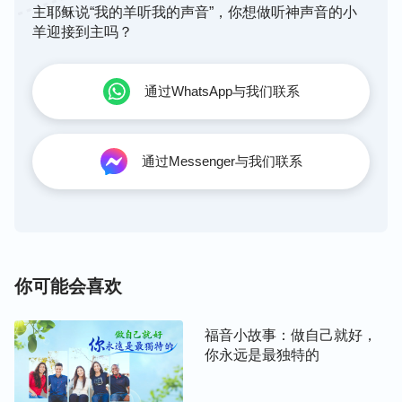
是站在了受造之物的位置上，就是有理智、顺服的祷
主耶稣说“我的羊听我的声音”，你想做听神声音的小
羊迎接到主吗？
告。我们存着顺服的心向神寻求，相信神会垂听的。
第三，祷告是为了寻求神的心意
通过WhatsApp与我们联系
我们祷告神，除了要向神说心里话，要有理智以外，
还有一项更重要的就是我们祷告是为了寻求神的心
通过Messenger与我们联系
意，按着神的要求去做，使我们的生命能有长进。神
的话说：“
你所做的不管是吃喝神的话，还是默祷或
大声宣告，都是为了达到你对神的话、对神的作工、
对神在你身上要达到的有一个清楚的看见，更重要的
是为了达到神所要求达到的标准，使你的生命更上一
你可能会喜欢
层楼。
”
福音小故事：做自己就好，
从神的话中我们看到，不管我们是祷告、读经、看神
你永远是最独特的
的话，都需要寻求神的心意，明白
真理
，从而能按着