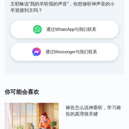
说：‘吃什么？喝什么？穿什么？’这都是外邦人所求
主耶稣说“我的羊听我的声音”，你想做听神声音的小
的。你们需用的这一切东西，你们的天父是知道的。
羊迎接到主吗？
你们要先求他的国和他的义，这些东西都要加给你们
了。
”
（马太福音6:31-33）
通过WhatsApp与我们联系
主直接告诉我们了，不要为肉体的吃穿而祈求，这些
神早已经预备好了，不用忧愁。我们应该祷告神，让
通过Messenger与我们联系
神加给我们服事主的负担；为自己扶持、帮助弟兄姊
妹时获得神的带领而祷告；为神的福音工作扩展而祷
告；为自己更明白神话语的真意而祷告；为我们与人
相处时，不凭狂妄性情活着而祷告；为我们说话做事
有自己的野心、欲望时，能背叛它实行
真理
做诚实人
你可能会喜欢
而祷告；为我们事奉主应付糊弄时，能尽心、尽意地
完成神给我们的托付而祷告；尤其在临到天灾人祸
祷告怎么说神垂听，学习祷
时，为让神赐给我们信心、力量站住见证而祷告……
告的真理很关键
如果我们能常常在这些方面祷告祈求神，相信神会时