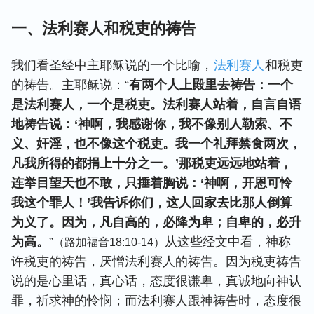
一、法利赛人和税吏的祷告
我们看圣经中主耶稣说的一个比喻，
法利赛人
和税吏
的祷告。主耶稣说：“
有两个人上殿里去祷告：一个
是法利赛人，一个是税吏。法利赛人站着，自言自语
地祷告说：‘神啊，我感谢你，我不像别人勒索、不
义、奸淫，也不像这个税吏。我一个礼拜禁食两次，
凡我所得的都捐上十分之一。’那税吏远远地站着，
连举目望天也不敢，只捶着胸说：‘神啊，开恩可怜
我这个罪人！’我告诉你们，这人回家去比那人倒算
为义了。因为，凡自高的，必降为卑；自卑的，必升
为高。
”
从这些经文中看，神称
（路加福音18:10-14）
许税吏的祷告，厌憎法利赛人的祷告。因为税吏祷告
说的是心里话，真心话，态度很谦卑，真诚地向神认
罪，祈求神的怜悯；而法利赛人跟神祷告时，态度很