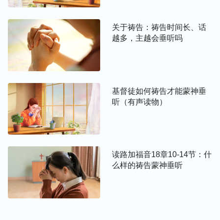
时垂听，带领我们明白真理，明白神的心意。
关于祷告：祷告时间长、话
因此，合主心意的祷告是，不为肉体的吃穿而祷告，
越多，主越会垂听吗
应该为教会、为神给我们的托付、为自己能常常实行
出真理而祷告。神希望我们能得到真理，得到生命，
能体贴神的负担，将教会的工作做好，将福音工作传
给每一个渴慕真理的人，让更多属神的人回到神的面
基督徒如何祷告才能蒙神垂
前，这样的祷告是合神心意的。
听（有声读物）
交通到这里，从这两个故事中，弟兄姊妹应该已经知
道如何祷告才合主的心意。相信只要我们按着主的心
意去祷告，一定会和神建立起正常的关系，常常获得
读路加福音18章10-14节：什
神的带领！
么样的祷告蒙神垂听
——
雪松
延伸阅读：