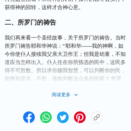
获得神的回转，这样才合神心意。
二、所罗门的祷告
我们再来看一个圣经故事，关于所罗门的祷告。当时
所罗门祷告耶和华神说：“‘耶和华——我的神啊，如
今你使仆人接续我父亲大卫作王；但我是幼童，不知
道应当怎样出入。仆人住在你所拣选的民中，这民多
得不可胜数。所以求你赐我智慧，可以判断你的民，
能辨别是非。不然，谁能判断这众多的民呢？’所罗
门因为求这事，就蒙主喜悦。神对他说：‘
你既然求
这事，不为自己求寿、求富，也不求灭绝你仇敌的性
阅读更多
命，单求智慧可以听讼，我就应允你所求的，赐你聪
明智慧，甚至在你以前没有像你的，在你以后也没有
像你的。你所没有求的，我也赐给你，就是富足、尊
荣，使你在世的日子，列王中没有一个能比你的。
’”