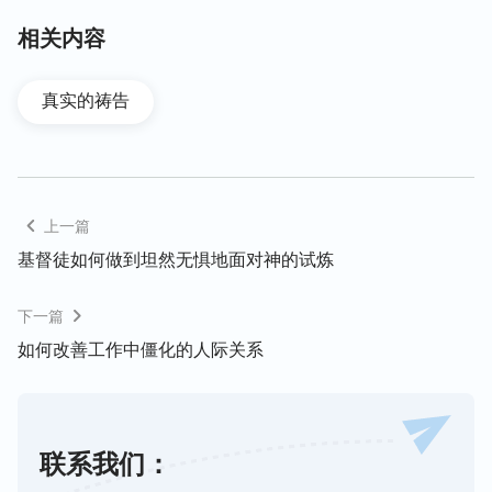
（列王纪上3:7-13）
相关内容
从所罗门的所求与耶和华神的应许中看到，神特别恩
真实的祷告
待祝福体贴他心意的人。所罗门向神祷告时没有为个
人利益所求，而是求神赐给他智慧，能管理好神的百
姓，让以色列百姓能更好地敬拜神、顺服神，这样的
祷告是神喜悦的，所以神就祝福所罗门，使所罗门不
上一篇
仅得到了聪明智慧，连他没有求的富足、尊荣，神也
赐给他了。
基督徒如何做到坦然无惧地面对神的试炼
再反省我们平日里祷告神的内容是什么，多数人总是
下一篇
祷告：“主啊！求你让我的事业顺畅、兴旺。”“主啊！
如何改善工作中僵化的人际关系
求你让我的儿子考个好大学，女儿嫁个好人家。”“主
啊！求你让我们一家人平安。”我们所求的都是为自
己的利益，为吃什么、穿什么，能享受多少福气而祈
联系我们：
求。其实，主耶稣曾明确地说：“
所以，不要忧虑