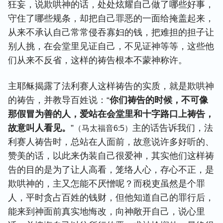
狂妄，说欺哄神的话，处处炫耀自己做了哪些好事，
守住了哪些规条，却把自己罪恶的一面给掩盖起来，
从来不承认自己常常侵吞寡妇的钱，把难担的担子让
别人挑，在会堂里见证自己，不见证神等等，这些他
们从来不反省，这样的祷告根本不蒙神称许。
主耶稣揭露了法利赛人这样祷告的实质，就是欺哄神
的祷告，并教导百姓说：“
你们祷告的时候，不可像
那假冒为善的人，爱站在会堂里和十字路口上祷告，
故意叫人看见。
”
主的话告诉我们，法
（马太福音6:5）
利赛人祷告时，总站在人面前，故意说许多好听的、
赞美的话，以此来伪装自己很爱神，其实他们这样祷
告的目的是为了让人高看，笼络人心，存心不正，是
欺哄神的，主又怎能不厌憎呢？而税吏虽然是个罪
人，平时贪占百姓的钱财，但他知道自己的罪行后，
能来到神面前真实地悔改，向神敞开自己，说心里