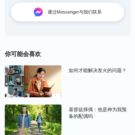
二、不争强好胜，学会取长补短
通过Messenger与我们联系
腓立比书二章三至四节：“凡事不可结党，不可贪图
虚浮的荣耀；只要存心谦卑，各人看别人比自己强。
各人不要单顾自己的事，也要顾别人的事。”从经文
中看到，我们做事争名夺利不是一个基督徒的样式，
你可能会喜欢
我们要谦卑，还不能自私，要多为别人考虑。可因着
我们都有狂妄的本性，总愿意显露自己，不知不觉就
容易贬低别人，把功劳归在自己身上，出现漏洞就总
如何才能解决发火的问题？
是找别人的毛病，因此导致配搭不和谐。如果能够按
照经文所说的，改变自己的追求观点，不为显露自
己，另外能够谦卑，多看别人身上的长处，还能够从
别人身上取长补短，就不会盲目自大，自然也就能够
基督徒择偶：他是神为我预
配搭和谐了。
备的配偶吗
另外，要知道教会的每项工作都需要弟兄姊妹共同配