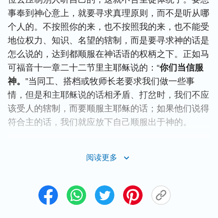
事奉到神心意上，就要寻求真理原则，而不是听从哪
个人的。不按照你的来，也不按照我的来，也不能受
地位权力、知识、名望的辖制，而是要寻求神的话是
怎么说的，达到都顺服在神话语的权柄之下。正如马
可福音十一章二十二节里主耶稣说的：“
你们当信服
神。
”当同工、搭档或牧师长老要求我们做一些事
情，但是和主耶稣说的话相矛盾、打岔时，我们不应
该受人的辖制，而要顺服主耶稣的话；如果他们说得
符合主的话，我们就应放下自己顺服出于神的。
但是，如果是在一些不涉及原则、没意义的事上，如
阅读更多
果观点不一致，这时就可以妥协、让步，不需要去坚
持。例如，我们教会里两个搞接待的姐妹，有时在给
弟兄姐妹做饭的事上争执不休，其实就是做法的区
别，这根本不涉及什么原则，也不涉及教会利益，如
果非要坚持自己的，那就属于败坏性情了，后来她们