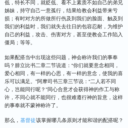
低，特长不同，就贬低、看不上素质不如自己的弟兄
姊妹，持守自己一意孤行，结果给教会利益带来亏
损；有时对方的所做所行伤及到我们的脸面、触及到
我们的利益时，我们就失去往日的包容忍耐，为维护
自己的利益，攻击、伤害对方，甚至使教会工作陷入
僵局；等等。
如果配搭当中出现这些问题，神会称许我们的事奉
吗？腓立比书二章二节说道：“你们就要意念相同，
爱心相同，有一样的心思，有一样的意念，使我的喜
乐可以满足。”阿摩司书三章三节说：“二人若不同
心，岂能同行呢？”同心合意才会获得神的作工与称
许，不同心就不能同行，也很难
遵行
神的旨意，这样
的事奉就不蒙神称许了。
那么，
基督徒
该掌握哪几条原则才能和谐的配搭呢？