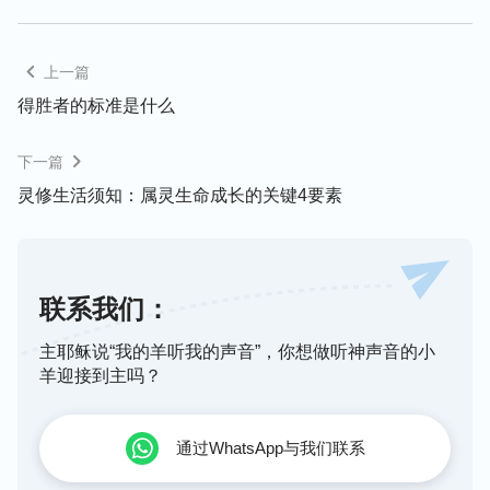
也都愿意放下自己，这时两个人之间的隔阂也就化解
了，能够和谐配搭了。
上一篇
得胜者的标准是什么
另外，还要学会顺从圣灵的开启、引导。比如：当我
们遇到一些事不知如何处理时，我们就需要
祷告
寻求
下一篇
主，可能我们也没有刻意去琢磨到底要怎么做，但觉
灵修生活须知：属灵生命成长的关键4要素
得突然就有路了，而且觉得这样实行也比较合适、灵
里平安，这就是圣灵在引导我们，就需要顺从了。正
如罗马书八章五节：“随从圣灵的人体贴圣灵的事。”
再如，有时和搭档意见不一致时，本意是觉得自己的
联系我们：
建议比搭档的好，但心里隐约觉得，要不先采纳对方
主耶稣说“我的羊听我的声音”，你想做听神声音的小
的意见，不持守自己，这样想心里挺踏实的。当随从
羊迎接到主吗？
里面的引导时，发现搭档的意见确实好，对教会工作
也更有利。这时就可印证那个想法是出于圣灵的引
导，而且顺从圣灵的引导很关键。
通过WhatsApp与我们联系