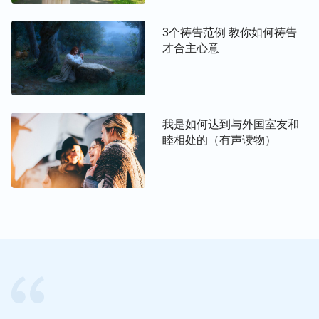
合完成，都不是哪一个人能独立完成的，必须有配搭
事奉才能使工作达到好的果效。而且我们每个人都不
3个祷告范例 教你如何祷告
是全面手，身上都有很多的缺少和不足，如果只靠个
才合主心意
人能力事奉，就不容易使工作达到好的果效，甚至有
时还会出现偏差，给教会工作带来亏损；但若有配搭
事奉，就能不同程度地相互补足，避免一些失误。正
如哥林多前书十二章十二节说的：“就如身子是一
我是如何达到与外国室友和
睦相处的（有声读物）
个，却有许多肢体；而且肢体虽多，仍是一个身
子……”我们每个人都是不同的肢体，所以，只有彼
此配搭事奉才能完成神加给我们的托付。就像律法时
代，耶和华神让摩西带领以色列民出埃及，但摩西因
拙口笨舌没法独立完成神的托付，神便兴起亚伦做他
的出口，他们各尽其职，相互配合，最终把以色列民
带出了埃及，完成了神的托付。今天也是一样，教会
安排我们在一起配搭事奉，也是为了使工作达到更好
的果效。所以我们不能光看对方的缺点，贬低、看不