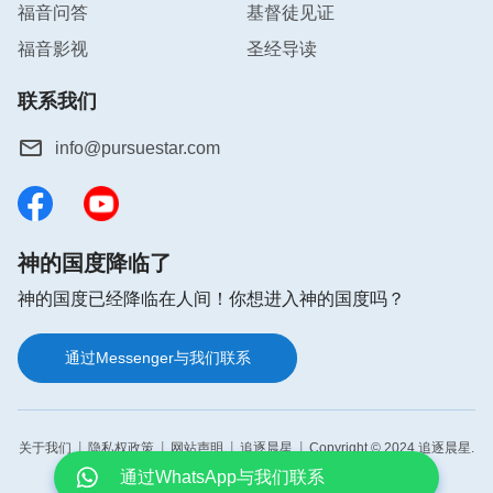
福音问答
基督徒见证
放下个人的利益和打算，也就达到合而为一了。
福音影视
圣经导读
而且基督徒外表上和心灵上都要达到合一，因为有时
联系我们
侯外表上看没有什么争执，但是彼此没有任何的爱
心、关照、帮助，心灵里没有默契，都是各使各的
info@pursuestar.com
劲，这还不是真正的合而为一。真正的合一的表现
是：发现教会里存在一些现实问题，或者弟兄姐妹临
到一些难处消极软弱了，大家能够同心合意共同寻求
神的国度降临了
祷告；哪个同工的工作出错了，我们能够意识到这不
神的国度已经降临在人间！你想进入神的国度吗？
是某一个人的责任，这是教会的工作，是大家的责
任，能够了解问题，之后共同寻求如何补救的方法；
通过Messenger与我们联系
当谁遇到难处的时候，我们能凭爱心帮助，齐心协力
你好，如果你正在为以下问题而感到困惑、
仰望神，寻求解决的办法；如果我们在主的话上有开
迷茫，欢迎免费参加在线布道，你将会得到
答案。👇
A．
如何迎接主的再来
启亮光，也要互相交通，利于彼此灵里生命的长大；
B．
如何脱罪进天国
|
|
|
|
关于我们
隐私权政策
网站声明
追逐晨星
Copyright © 2024 追逐晨星.
C．
如何亲近神
如果发现对方一些做法不合主的心意，我们也应该提
D．
如何依靠神有信心
All rights reserved.
E．
如何祷告蒙神垂听
出来，不怕得罪人，这样不仅对对方是一个帮助，同