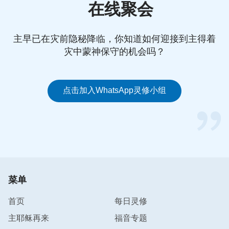
起，甚至伤害对方，而是需要换个角度看待问题，把
在线聚会
搭档当帮手，这样不但教会中的问题得到了解决，也
有了和谐的配搭，而且对教会工作和彼此的生命长进
主早已在灾前隐秘降临，你知道如何迎接到主得着
都非常有利。
灾中蒙神保守的机会吗？
三、有共同的目标，在灵里互相扶持供应
点击加入WhatsApp灵修小组
腓立比书二章一至二节：“所以，在基督里若有什么
劝勉，爱心有什么安慰，圣灵有什么交通，心中有什
么慈悲怜悯，你们就要意念相同，爱心相同，有一样
的心思，有一样的意念，使我的喜乐可以满足。”以
弗所书四章三节：“用和平彼此联络，竭力保守圣灵
所赐合而为一的心。”从这几节经文中看到，基督徒
菜单
要想有和谐的配搭，心必须都是为了完成神的托付，
有一个共同的目标，达到同心合意，在灵里合而为
首页
每日灵修
一。这样，不管遇到什么争执和矛盾，都会想着怎么
主耶稣再来
福音专题
做能让神满意就怎么做，这时就不会坚持己意，就会