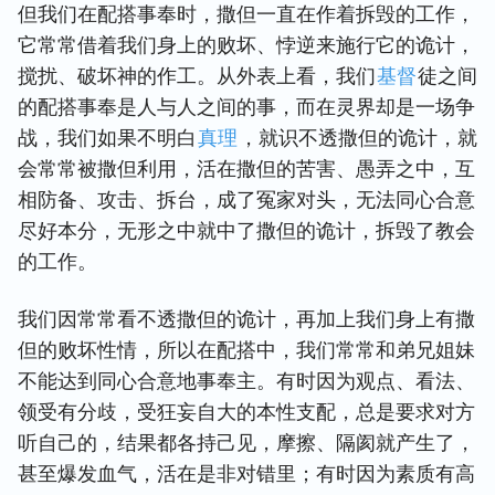
但我们在配搭事奉时，撒但一直在作着拆毁的工作，
它常常借着我们身上的败坏、悖逆来施行它的诡计，
搅扰、破坏神的作工。从外表上看，我们
基督
徒之间
的配搭事奉是人与人之间的事，而在灵界却是一场争
战，我们如果不明白
真理
，就识不透撒但的诡计，就
会常常被撒但利用，活在撒但的苦害、愚弄之中，互
相防备、攻击、拆台，成了冤家对头，无法同心合意
尽好本分，无形之中就中了撒但的诡计，拆毁了教会
的工作。
我们因常常看不透撒但的诡计，再加上我们身上有撒
但的败坏性情，所以在配搭中，我们常常和弟兄姐妹
不能达到同心合意地事奉主。有时因为观点、看法、
领受有分歧，受狂妄自大的本性支配，总是要求对方
听自己的，结果都各持己见，摩擦、隔阂就产生了，
甚至爆发血气，活在是非对错里；有时因为素质有高