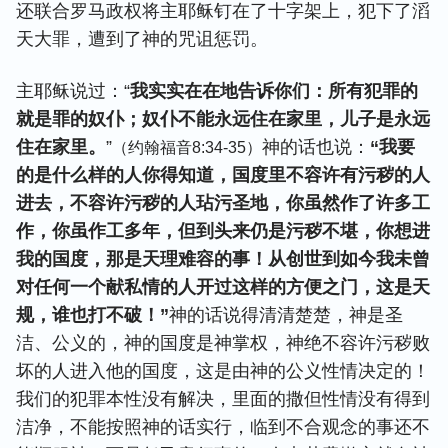
还联合罗马政权将主耶稣钉在了十字架上，犯下了滔
天大罪，遭到了神的咒诅惩罚。
主耶稣说过：“
我实实在在地告诉你们：所有犯罪的
就是罪的奴仆；奴仆不能永远住在家里，儿子是永远
住在家里。
”
神的话也说：
“我要
（约翰福音8:34-35）
的是什么样的人你得知道，国度里不容许有污秽的人
进去，不容许污秽的人玷污圣地，你虽然作了许多工
作，你虽作工多年，但到头来仍是污秽不堪，你想进
我的国度，那是天理难容的事！从创世到如今我未曾
对任何一个献私情的人开过这样的方便之门，这是天
规，谁也打不破！”
神的话说得清清楚楚，神是圣
洁、公义的，神的国度是神掌权，神绝不容许污秽败
坏的人进入他的国度，这是由神的公义性情决定的！
我们的犯罪本性没有解决，里面的撒但性情没有得到
洁净，不能按照神的话实行，临到不合观念的事还不