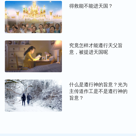
得救能不能进天国？
作，来解决我们受罪性捆绑、辖制与犯罪根源的问
题，彻底将我们变化、洁净，脱离撒但权势蒙神拯
救，这样我们才有资格进天国。
—— 静洁
究竟怎样才能遵行天父旨
延伸阅读：
意，被提进天国呢
进天国的标准是什么
凡是信主的人都能进天国吗？（有声读物）
什么是遵行神的旨意？光为
主传道作工是不是遵行神的
旨意？