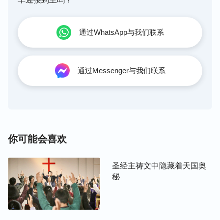
工作将人被撒但败坏的性情完全脱去。所以在人的罪
得着了赦免之后，神又重返肉身带领人进入新的时
代，开始了刑罚审判的工作，这工作将人类带入了更
通过WhatsApp与我们联系
高的境界。凡是顺服在他权下的人将享受更高的真
理，得着更大的祝福，真正活在了光中，得着了真
理、道路、生命。
”
通过Messenger与我们联系
从神的话中我们明白了，主耶稣只完成了救赎人类的
工作，把人从罪中救赎回来，使人罪得赦免，人不再
因触犯律法而遭到神的咒诅，得以来到神面前向神呼
求
祷告
，享受神的
恩典
与祝福，但我们犯罪的本性
你可能会喜欢
根深蒂固，还能受撒但本性的控制抵挡神、背叛神，
并且人对神也没有认识，达不到敬畏神远离恶，更达
圣经主祷文中隐藏着天国奥
秘
不到绝对顺服神与神相合成为罪得洁净的人类，这样
的人并没有真正被神得着，还需要神来作一步彻底除
罪的工作，所以神在末世根据他拯救人类的计划和我
们败坏人类的需要，发表真理作了一步审判刑罚的工