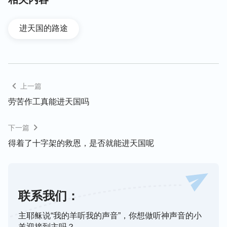
化、成全的关键一步，所以，你一个刚被救赎的罪人
不能直接承受神的产业。”
进天国的路途
主耶稣曾预言：
“我还有好些事要告诉你们，但你们
现在担当不了
（或作：不能领会）
。只等
真理
的
圣
灵
来了，他要引导你们明白
（原文作：进入）
一切的
真理……”
圣经也预言：
“因为时
上一篇
（约翰福音16:12-13）
候到了，审判要从神的家起首。”
从
（彼得前书4:17）
劳苦作工真能进天国吗
经文中我们可以看到，在末世，神还要根据我们败坏
下一篇
人类的需要，发表拯救我们人类的一切真理，作一步
审判从神家起首的工作，我们只有接受神末世的审判
得着了十字架的救恩，是否就能进天国呢
工作才能蒙拯救进天国。神的话说：“
耶稣来在人中
间作了许多工作，但他只完成了救赎全人类的工作，
只是作了人的赎罪祭，并未将人的败坏性情都脱去。
联系我们：
要将人从撒但的权势之下完全拯救出来，不仅需要耶
稣作赎罪祭来担当人的罪，而且还得需要神作更大的
主耶稣说“我的羊听我的声音”，你想做听神声音的小
羊迎接到主吗？