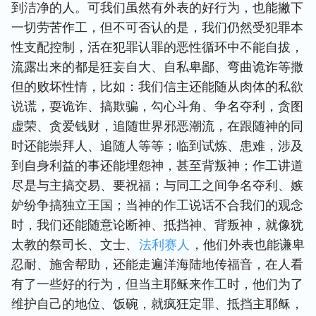
到洁净的人。可我们虽然有外表的好行为，也能撇下
一切劳苦作工，但不可否认的是，我们仍然受犯罪本
性支配控制，活在犯罪认罪的恶性循环中不能自拔，
流露出来的都是狂妄自大、自私卑鄙、弯曲诡诈等撒
但的败坏性情，比如：我们信主还能随从肉体的私欲
说谎，耍诡诈、搞欺骗，勾心斗角、争名夺利，贪图
虚荣、贪爱钱财，追随世界邪恶潮流，在跟随神的同
时还能崇拜人、追随人等等；临到试炼、患难，涉及
到自身利益的事还能埋怨神，甚至背叛神；作工讲道
尽是与主搞交易、要祝福；与同工之间争名夺利、嫉
妒纷争搞独立王国；当神的作工说话不合我们的观念
时，我们还能随意论断神、抵挡神、背叛神，就像犹
太教的祭司长、文士、
法利赛人
，他们外表也能谦卑
忍耐、施舍帮助，还能走遍洋海陆地传福音，在人看
有了一些好的行为，但当主耶稣来作工时，他们为了
维护自己的地位、饭碗，就疯狂定罪、抵挡主耶稣，