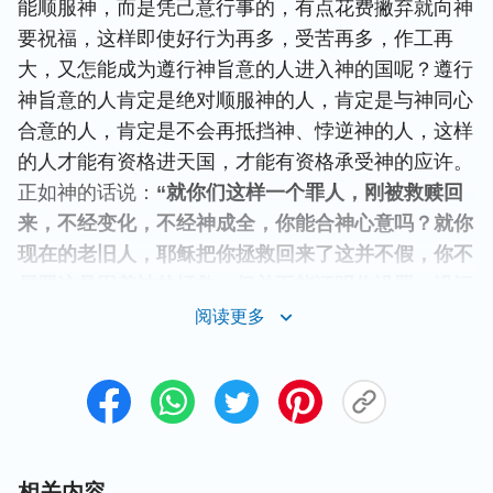
能顺服神，而是凭己意行事的，有点花费撇弃就向神
要祝福，这样即使好行为再多，受苦再多，作工再
大，又怎能成为遵行神旨意的人进入神的国呢？遵行
神旨意的人肯定是绝对顺服神的人，肯定是与神同心
合意的人，肯定是不会再抵挡神、悖逆神的人，这样
的人才能有资格进天国，才能有资格承受神的应许。
正如神的话说：
“就你们这样一个罪人，刚被救赎回
来，不经变化，不经神成全，你能合神心意吗？就你
现在的老旧人，耶稣把你拯救回来了这并不假，你不
属罪这是因着神的拯救，但并不能证明你没罪、没污
秽，你没经变化如何能圣洁呢？你里面还尽是污秽，
阅读更多
又自私又卑鄙，你还想跟耶稣一同降临，有那么美的
事吗？你信神少一步过程，只是被救赎，没经变化。
要合神心意非得神亲自作工来变化洁净你，否则你只
被救赎不可能达到圣洁，这样你就没资格与神同享美
福，因你在神经营人的工作中落下了一步，就是变
相关内容