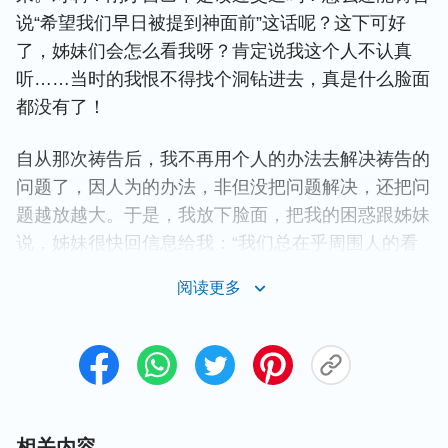
说“希望我们早日被提到神面前”这话呢？这下可好
了，姊妹们会怎么看我呀？肯定说我这个人不认真
听……当时的我恨不得找个洞钻进去，真是什么脸面
都没有了！
自从那次祷告后，我不再用个人的办法去解决祷告的
问题了，因人为的办法，非但没把问题解决，还把问
题越放越大。于是，我放下脸面，把我的困惑跟姊妹
说，姊妹很快回信息给我：“我们总在乎周围人的看
法、眼光，活在人的面前，祷告时就不注重跟神相
阅读更多
交，说心里话，总想讲高深的词语甚至模仿别人的祷
告来让人高看自己，其实我们这个出发点就是错误
的，我们得学会放下自己的脸面，操练活在神面前，
跟神有真实的相交，这样就释放自由了！”
看到姊妹的信息，我觉得自己就是这样的情形，聚会
相关内容