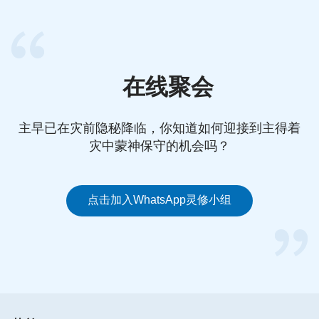
正常关系。”听了姊妹的话，我便开始操练，开始早
晚都跟神祷告，还把生活中发生的事跟神倾诉。感谢
神的带领，当我在祷告上不注重别人怎么看我时，渐
渐地我祷告不像之前那么紧绷与抗拒了，心里释放了
在线聚会
很多。
主早已在灾前隐秘降临，你知道如何迎接到主得着
一段时间后，我便发现自己的祷告不知不觉成了一种
灾中蒙神保守的机会吗？
仪式，每天都是到时间了就跟神祷告，像是过年过节
必须打电话给长辈，说一些客套的祝福就挂了，并不
是自己真心地去与神相交。聚会时，偶尔也会听到姊
点击加入WhatsApp灵修小组
妹们谈到某个姊妹的祷告有
圣灵
的开启，但自己的祷
告千篇一律，嚼之无味。这时，我想起姊妹之前有跟
我交通过五种不合格的祷告：“一、有口无心；二、
宗教仪式；三、说谎欺骗；四、与神讲理、交涉；
五、怀疑试探。”对照这些表现，我的祷告不就是口
里悔改，里面却没有变化，将祷告当作一种仪式，到