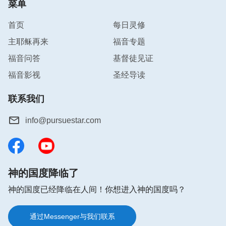
菜单
时间了就去祷告，并没有真正把心里的话和神敞开，
只是每天守着那些话，或在神面前说好听的话，去欺
首页
每日灵修
哄神，这不是在糊弄神吗？此时的我感觉脸上火辣辣
主耶稣再来
福音专题
的，觉得自己很假冒为善。于是，我便来到神的面前
福音问答
基督徒见证
向神祷告：“神啊，我现在才意识到自己的祷告是宗
福音影视
圣经导读
教仪式，不是真正合格的祷告，这样的祷告不合你的
心意，我愿意去扭转，愿你来带领我，使我能明白什
联系我们
么是真实的祷告。”
info@pursuestar.com
之后，我在神的话中找到了祷告的实行路途，神的话
你好，如果你正在为以下问题而感到困惑、
说：
“祷告时得有一颗安静在神面前的心，有一颗真
迷茫，欢迎免费参加在线布道，你将会得到
答案。👇
诚的心，是和神有真实的交通、祷告，不是要你说好
神的国度降临了
A．
如何迎接主的再来
听的话来欺哄神。祷告围绕神现在要作成的，愿神多
神的国度已经降临在人间！你想进入神的国度吗？
开启光照你，将自己的实际情形与难处带到神面前祷
B．
如何脱罪进天国
告，包括和神立的心志。祷告不是为了走过程，乃是
C．
如何亲近神
通过Messenger与我们联系
用一颗真心来寻求神，求神保守你的心，使你的心能
D．
如何依靠神有信心