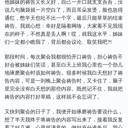
他姊妹的祷告又长又好，自己一开口就支支吾吾，没
说几句脑袋就一片空白了，而且耳朵发烫，脸也急得
通红，憋半天也吐不出一个字，最后只能草草的结束
祷告。我就心想：幸好是隔着网络，大家看不见我现
在的样子，不然真是丢人啊！哎，就我这水平，姊妹
们一定都小瞧我了，背后都会议论、取笑我吧?!
那段时间，每次聚会我都很怕开口祷告，担心祷告不
好会被姊妹们笑话，甚至白天上班我心里也一个劲儿
地琢磨聚会时该如何祷告。很多时候我白天想好了祷
告内容，可是一到晚上聚会祷告时，又卡住了，脑子
里完全没有白天想的那些内容。既然记不住，我就把
祷告的内容打好草稿，这样就不会忘词了。
又快到聚会的日子了，我便开始琢磨祷告要说什么，
想了半天我终于将祷告的内容写出来了，接着我反复
看了好几遍，心里挺满意的。做好充分准备后，我心