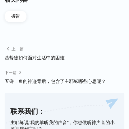
的时候，听到姊妹们祷告得很流利，还有那么多华丽
的词汇，心里特别羡慕，心想：我怎么祷告不出这样
祷告
的话呢？然后我就开始模仿他们的祷告，活在和人的
攀比之中，导致自己受捆绑，不能释放自由地跟神有
真实的祷告，原来这是受脸面的支配啊！那我该怎么
做才能不受脸面的辖制呢？正当我这样想时，姊妹就
上一篇
发了一段神的话给我：
“你做每件事的时候都得检查
基督徒如何面对生活中的困难
个人的存心对不对，如果能按神的要求做，跟神的关
系就正常了，这是最低标准。借着你察看自己的存
下一篇
心，若有不对的存心出来的时候，你能背叛它而且能
五饼二鱼的神迹背后，包含了主耶稣哪些心思呢？
够按神的话去行，这样你在神面前就成为一个对的
人，说明你和神的关系已经正常了，所做的一切都为
了神，不是为自己。在做每一件事的时候，在说每一
句话的时候，心能摆对，行事公正，不随从情感、个
联系我们：
人意思行事，这是信神之人的行事原则。”
主耶稣说“我的羊听我的声音”，你想做听神声音的小
羊迎接到主吗？