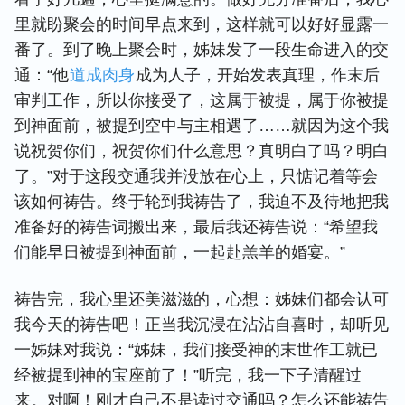
里就盼聚会的时间早点来到，这样就可以好好显露一
番了。到了晚上聚会时，姊妹发了一段生命进入的交
通：“他
道成肉身
成为人子，开始发表真理，作末后
审判工作，所以你接受了，这属于被提，属于你被提
到神面前，被提到空中与主相遇了……就因为这个我
说祝贺你们，祝贺你们什么意思？真明白了吗？明白
了。”对于这段交通我并没放在心上，只惦记着等会
该如何祷告。终于轮到我祷告了，我迫不及待地把我
准备好的祷告词搬出来，最后我还祷告说：“希望我
们能早日被提到神面前，一起赴羔羊的婚宴。”
祷告完，我心里还美滋滋的，心想：姊妹们都会认可
我今天的祷告吧！正当我沉浸在沾沾自喜时，却听见
一姊妹对我说：“姊妹，我们接受神的末世作工就已
经被提到神的宝座前了！”听完，我一下子清醒过
来。对啊！刚才自己不是读过交通吗？怎么还能祷告