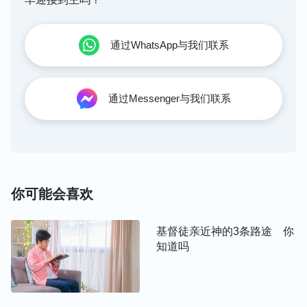
看神话语的揭示，自己更感觉蒙羞了，回想自己的所
思所想，看到我只注重活在人前，在乎人对我的看法
如何，却不注重神的要求，不注重实行神的话。神是
通过WhatsApp与我们联系
公义圣洁的，鉴察我的心思意念，针对我的败坏，神
安排这样的环境来洁净我，使我能认识自己里面不对
通过Messenger与我们联系
的存心，从而能去扭转。虽然神的显明让我无地自
容，但我能切实感受到神的良苦用心，神是为了洁净
我的败坏，使我能放下自己的脸面，能够按神的要求
去祷告，接受神的鉴察。
你可能会喜欢
基督徒亲近神的3条路途 你
知道吗