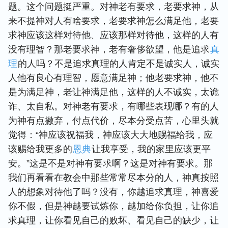
题。这个问题挺严重。对神老有要求，老要求神，从
来不提神对人有啥要求，老要求神怎么满足他，老要
求神应该这样对待他、应该那样对待他，这样的人有
没有理智？那老要求神，老有奢侈欲望，他是追求
真
理
的人吗？不是追求真理的人肯定不是诚实人，诚实
人他有良心有理智，愿意满足神；他老要求神，他不
是为满足神，老让神满足他，这样的人不诚实，太诡
诈、太自私。对神老有要求，有哪些表现哪？有的人
为神有点撇弃，付点代价，尽本分受点苦，心里头就
觉得：“神应该祝福我，神应该大大地赐福给我，应
该赐给我更多的
恩典
让我享受，我的家里应该更平
安。”这是不是对神有要求啊？这是对神有要求。那
我们再看看在教会中那些常常尽本分的人，神真按照
人的想象对待他了吗？没有，你越追求真理，神喜爱
你不假，但是神越要试炼你，越加给你负担，让你追
求真理，让你看见自己的败坏、看见自己的缺少，让