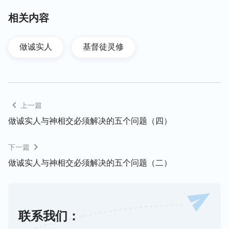
意就不满，心里老有怨言，有些人严重了心里甚至恨
相关内容
神。你们有没有这样的感觉、这样的存心哪？有时是
不是也有呀？稍稍不如意心里就不满，有些人甚至恨
做诚实人
基督徒灵修
神，这是没有理智，说明人什么？对神没有认识呀，
不认识神的作工，也不明白神的心意，所以才产生出
这么多的无理要求、奢侈欲望。
什么事都得寻求摸神的心意，把你的比较正当的、合
上一篇
理的想法先跟神交通，如果神能成全，对你有利，那
做诚实人与神相交必须解决的五个问题（四）
当然更好；如果你想象的是无理要求、奢侈欲望，那
下一篇
就不合适，证明人没有体贴神的心，光为了满足自
己，不体贴神的心意；你琢磨琢磨神对我有什么要求
做诚实人与神相交必须解决的五个问题（二）
呢，神愿意我怎样好呢，你这么想啊。现在有些人经
历一些试炼，受了一些苦，心里感觉甘甜：“哎呀，
神作得太好了，人这个败坏的东西受苦越多越好，对
联系我们：
人有利，不受苦就麻烦了，因为人太败坏了，越安逸