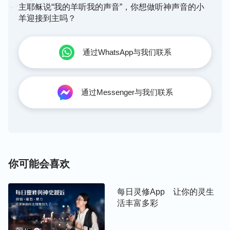
越完蛋，越不是好事。”现在知道受苦好了，但是苦
主耶稣说“我的羊听我的声音”，你想做听神声音的小
羊迎接到主吗？
难环境真临到呢，又害怕，又受不了苦，肉体还不愿
意受苦，在这个时候祷告神怎么祷告呢？还想满足自
己，还张不开口，为了满足神呢，自己肉体还不愿
通过WhatsApp与我们联系
意，这怎么祷告呢？这个时候不好选择了，看你站在
哪一边，看你到底是体贴神心意，还是随从肉体，这
是显明人的时候。你们说在安逸的环境里信神好呢，
通过Messenger与我们联系
还是在患难的环境中信神好呢？“在患难的环境里信
神好。”那患难的环境里信神有什么益处啊？“生命长
得快。”因为什么长得快？你对那些细节得有经历，
你没有经历，光知道道理，临到事了还是不知道咋经
你可能会喜欢
历。为什么说在患难的环境中信神人生命长得快？因
为人生命进入总得面临挑战，要没有点难处、没有点
患难，就等于没有挑战，没有挑战人就没有进入啊。
每日灵修App 让你的灵生
活丰富多彩
延伸阅读：