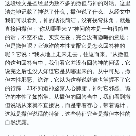
这段经文是圣经里为数不多的撒但与神的对话。这里
清楚地记载了神说了什么，撒但说了什么。从经文中
我们可以看到，神的话很简洁，没有拐弯抹角，就是
直接问撒但：“你从哪里来？”神问的本是一句很简单
的话，不空不虚、实实在在，完全没有隐晦的意思；
但是撒但呢？它诡诈的本性支配它是怎么回答神的
呢？它说：“我从地上走来走去，往返而来。”从撒但
的这句回答当中，我们看它
并没有
回答神的问话，
它
说完之后也没人知道它是从哪里来的。从中可见，
撒
但本性
邪恶、
诡诈，它以为这样说
就
谁也掌握不了它
的行踪，却不知道神鉴察人心肺腑，神对它邪恶、诡
诈的本性了如指掌。从撒但的回答当中，我们看到撒
但说话从来就不直接说，而是带着存心，带着诡计，
这就是撒但说话的特征，这些特征完全是撒但本性的
自然流露。