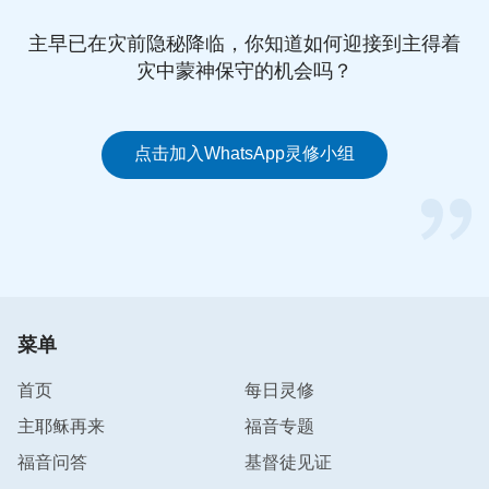
但说出这句话时，神就知道撒但要残害约伯的性命，
主早已在灾前隐秘降临，你知道如何迎接到主得着
于是神给它划分了界限，对撒但说：“
他在你手中，
灾中蒙神保守的机会吗？
只要存留他的性命。
”（伯2：6）所以接下来临到约
伯的不管是怎样残暴的折磨，撒但不敢取去约伯的性
命。最终，约伯为神作了刚强响亮的见证，这次的经
点击加入WhatsApp灵修小组
历让约伯对神有了更真实的信与认识，就如约伯说：
“我从前风闻有你，现在亲眼看见你。因此我厌恶自
己（自己或作我的言语），在尘土和炉灰中懊悔。”
（伯42：5-6）约伯借着经历试炼成就了他对神的信
心和敬畏！
菜单
从约伯受试炼的过程中，我们看到了神对人的爱与拯
救
，
才知道
我们所临到的环境
完全是神为
我们
精心摆
首页
每日灵修
设的，是为了洁净我们、拯救我们。苦难试炼是神的
主耶稣再来
福音专题
试金石，蒙神称许的人都是经过一番苦难熬炼造就成
福音问答
基督徒见证
的，就如经上说：“
这些人是从大患难中出来的……
”