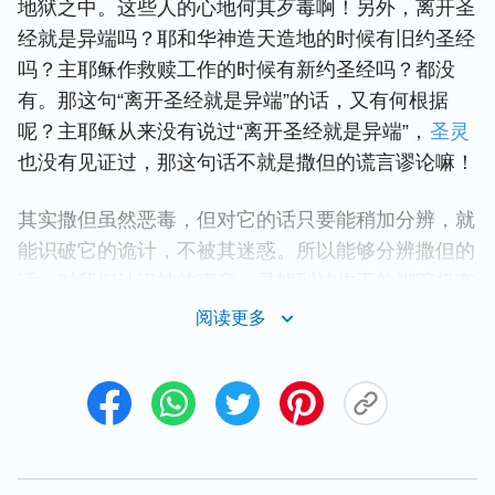
地狱之中。这些人的心地何其歹毒啊！另外，离开圣
经就是异端吗？耶和华神造天造地的时候有旧约圣经
吗？主耶稣作救赎工作的时候有新约圣经吗？都没
有。那这句“离开圣经就是异端”的话，又有何根据
呢？主耶稣从来没有说过“离开圣经就是异端”，
圣灵
也没有见证过，那这句话不就是撒但的谎言谬论嘛！
其实撒但虽然恶毒，但对它的话只要能稍加分辨，就
能识破它的诡计，不被其迷惑。所以能够分辨撒但的
话，对我们认识神的声音，寻找到神作工的脚踪极有
帮助，因为神作工到哪ㄦ，撒但就搅扰到哪ㄦ。只要
阅读更多
我们会分辨撒但的声音，就可以寻找到神作工的脚踪
了。
对“撒但试探约伯”的新认识！
“又有一天，神的众子来侍立在耶和华面前，撒但也