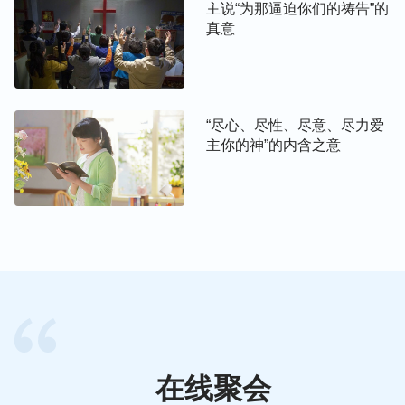
主说“为那逼迫你们的祷告”的
但与神为敌的本性，它不怕神，不敬畏神，也不顺服
真意
神，所以它
能
用同样的回答来应付神的问话，这就是
撒但的丑恶面目。
另外，从撒但回答神的另一句话中，我们更看到了撒
“尽心、尽性、尽意、尽力爱
但的恶毒。当神再次称许约伯敬畏神远离恶时，撒但
主你的神”的内含之意
说：“人以皮代皮，情愿舍去一切所有的保全性命。
你且伸手伤他的骨头和他的肉，他必当面弃掉你。”
在《约伯记》一章中撒但已经试探约伯一次，约伯在
牲畜被掳，儿女遭灾的情况下，说出：“赏赐的是耶
和华，收取的也是耶和华；耶和华的名是应当称颂
的。”（伯1：21）为神站住了见证，有力地回击了撒
但。撒但已经看见了约伯的纯正，但它与神为敌的本
性，驱使它顽固与神对抗，再次说出这句恶毒到极致
的话。从它的话中，我们可以看到它企图要置约伯于
在线聚会
死地的决心。好在神一直在保障着约伯的安全，当撒