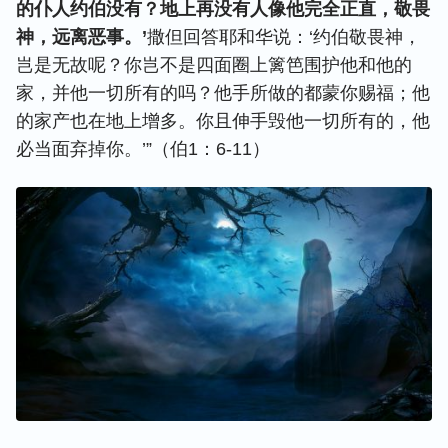
的仆人约伯没有？地上再没有人像他完全正直，敬畏
神，远离恶事。’
撒但回答耶和华说：‘约伯敬畏神，
岂是无故呢？你岂不是四面圈上篱笆围护他和他的
家，并他一切所有的吗？他手所做的都蒙你赐福；他
的家产也在地上增多。你且伸手毁他一切所有的，他
必当面弃掉你。’”（伯1：6-11）