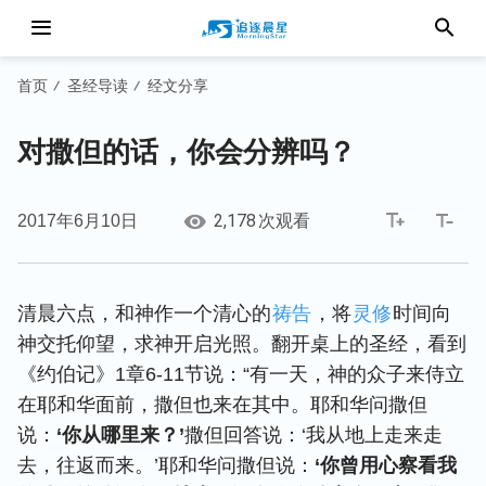
首页
圣经导读
经文分享
/
/
对撒但的话，你会分辨吗？
2,178
2017年6月10日
次观看
清晨六点，和神作一个清心的
祷告
，将
灵修
时间向
神交托仰望，求神开启光照。翻开桌上的圣经，看到
《约伯记》1章6-11节说：“有一天，神的众子来侍立
在耶和华面前，撒但也来在其中。耶和华问撒但
说：
‘你从哪里来？’
撒但回答说：‘我从地上走来走
去，往返而来。’耶和华问撒但说：
‘你曾用心察看我