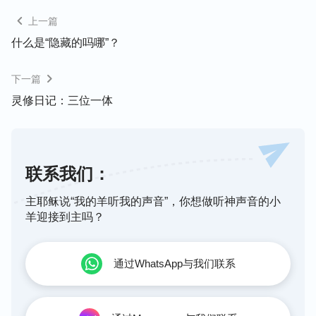
来在其中。耶和华问撒但说：‘
你从哪里来？
’撒但回
上一篇
答说：‘我从地上走来走去，往返而来。’耶和华问撒
什么是“隐藏的吗哪”？
但说：‘
你曾用心察看我的仆人约伯没有？地上再没
有人像他完全正直，敬畏神，远离恶事。你虽激动我
下一篇
攻击他，无故地毁灭他，他仍然持守他的纯正。
’撒
灵修日记：三位一体
但回答耶和华说：‘人以皮代皮，情愿舍去一切所有
的保全性命。你且伸手伤他的骨头和他的肉，他必当
面弃掉你。’”（伯2：1-5）
联系我们：
当神再次问撒但“你从哪里来？”时，撒但回答神的居
主耶稣说“我的羊听我的声音”，你想做听神声音的小
然还是那句“我从地上走来走去，往返而来。”揣摩着
羊迎接到主吗？
这段经文，
一时有些理解不了为什么
撒但
句话
就不能
老老实实地
回答神
的话
呢？
想起前两天网友分享的一
通过WhatsApp与我们联系
段话中说到：“
在下面这一段经文里，耶和华问撒但
说：‘你从哪里来？’撒但的回答是什么？
（还是那
样。‘我从地上走来走去，往返而来。’）
还是那一