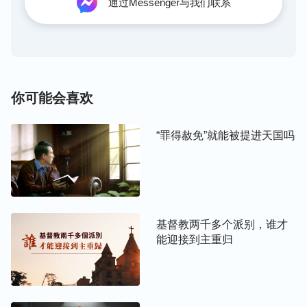
通过Messenger与我们联系
句，你说这话怎么成了它的座右铭、代表作了呢？这
撒但可不可恶啊？这恶心的话说一遍就行了，它怎么
来来回回总是这一句呢？这就证实了一件事情，撒但
这个本性它是不改的，它的丑恶面目那不是它自己能
装得住的，神问它它都这么说，更何况它对待人呢！
你可能会喜欢
它不怕神，它不敬畏神，它也不服神，所以它敢肆无
忌惮地在神面前这么放肆，用同样的话敷衍神的问
“罪得赦免”就能被提进天国吗
话，用同样的回答来应对神的问话，它试图用这样的
回答来迷惑神，这就是撒但的丑陋面目。它不相信神
的全能，不相信神的权柄，更不甘心顺服在神的权
下，它一直与神对抗，一直攻击神所作的，试图摧毁
神所作的，这就是它的邪恶目的。
”
（《独一无二的神
基督教两千多个派别，谁才
能迎接到主重归
再次看完这段话才有些明白，撒但从不
自己 四》）
老实地回答神的话，
这只能说明，撒但
诡诈
的本性是
不会改变的，它丑恶的面目也是伪装不了的。撒但能
在神面前肆无忌惮地敷衍神的问话，从中就可看到撒