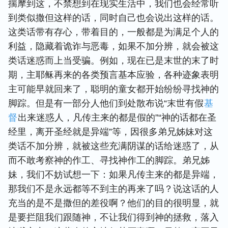
揣摩到这，不禁想到在现实生活中，我们也会经常听
到类似撒但这样的话，同时自己也会说出这样的话。
这类话带有存心，带着目的，一般都是为满足个人的
利益，隐藏着诡诈与恶毒，如果不加分辨，就会被这
类话迷惑而上当受骗。例如，现在已是末世的末了时
期，主耶稣再来的各类预言基本应验，各种迹象表明
主可能早就回来了，聪明的童女都开始纷纷寻找神的
脚踪。但是有一部分人他们到处散布说“末世有假
基
督
出来迷惑人，凡传主来的都是假的”“神的话都在圣
经里，离开圣经就是异端”等，因很多弟兄姊妹对这
类话不加分辨，就被这些充满阴谋的话给迷惑了，从
而不敢考察神的作工、寻找神作工的脚踪。弟兄姊
妹，我们不妨试想一下：如果凡传主来的都是异端，
那我们不是永远都等不到主的再来了吗？说这话的人
充当的是不是撒但的差役啊？他们的目的很明显，就
是要拦阻我们跟随神，不让我们得到神的拯救，落入