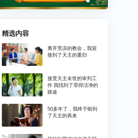
精选内容
离开荒凉的教会，我迎
接到了天主的重归
接受天主末世的审判工
作 我找到了罪得洁净的
路途
50多年了，我终于盼到
了天主的再来