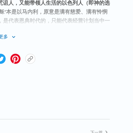
咒诅人，又能带领人生活的以色列人（即神的选
稣’本是以马内利，原意是满有慈爱、满有怜悯
，是代表恩典时代的，只能代表经营计划当中一
后的一个时代来到之时，我的名仍然要改变，不
更多
是称为大有能力的全能的神自己，以这个名来
无法测透，不能凭观念想象定规神的名字。而且
的，神在每个时代都取不同的名来代表他的性
布律法诫命、带领人生活的工作，使人知道怎么
什么惩罚，神在律法时代向人发表的是威严、烈
，因着人越来越败坏，人都守不住律法，面临着
成肉身以‘耶稣’这个名结束了律法时代，作了
典时代，主耶稣发表的是怜悯、慈爱的性情；末
救出来，在主耶稣作工的基础上，神又道成肉身
下一篇