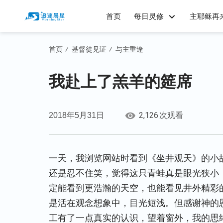
首页
每日灵修
主耶稣再
首页
基督徒见证
与主重逢
/
/
我赴上了羔羊的筵席
2,126
2018年5月31日
次观看
一天，我浏览网站时看到《坐井观天》的小
还是忍不住笑，觉得这只青蛙真是眼光狭小
定能看到更浩瀚的天空，也能看见井外精彩
是活在观念想象中，目光短浅。但感谢神的
工有了一点真实的认识，望着窗外，我的思