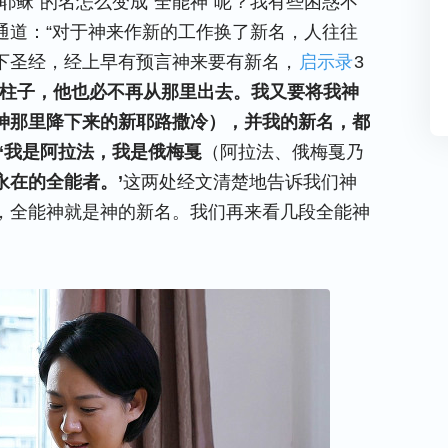
耶稣”的名怎么变成“全能神”呢？我有些困惑不
通道：“对于神来作新的工作换了新名，人往往
下圣经，经上早有预言神来要有新名，
启示录
3
作柱子，他也必不再从那里出去。我又要将我神
神那里降下来的新耶路撒冷），并我的新名，都
‘
我是阿拉法，我是俄梅戛
（阿拉法、俄梅戛乃
永在的全能者。’
这两处经文清楚地告诉我们神
，全能神就是神的新名。我们再来看几段全能神