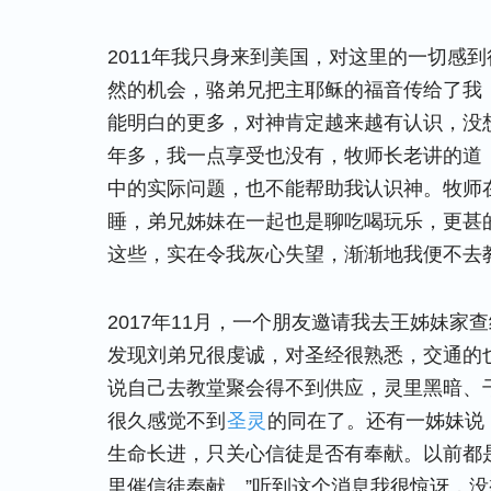
2011年我只身来到美国，对这里的一切感
然的机会，骆弟兄把主耶稣的福音传给了我
能明白的更多，对神肯定越来越有认识，没
年多，我一点享受也没有，牧师长老讲的道
中的实际问题，也不能帮助我认识神。牧师
睡，弟兄姊妹在一起也是聊吃喝玩乐，更甚
这些，实在令我灰心失望，渐渐地我便不去
2017年11月，一个朋友邀请我去王姊妹
发现刘弟兄很虔诚，对圣经很熟悉，交通的
说自己去教堂聚会得不到供应，灵里黑暗、
很久感觉不到
圣灵
的同在了。还有一姊妹说
生命长进，只关心信徒是否有奉献。以前都
里催信徒奉献。”听到这个消息我很惊讶，