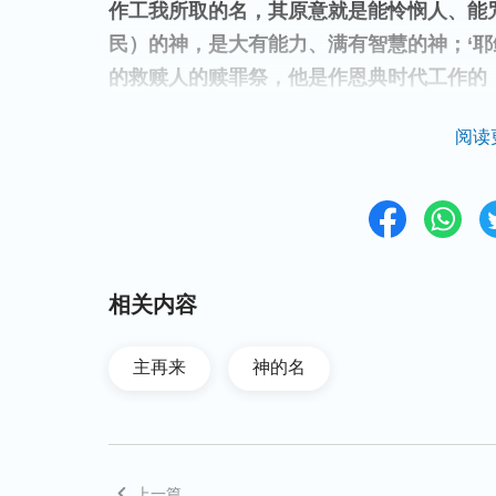
作工我所取的名，其原意就是能怜悯人、能
民）的神，是大有能力、满有智慧的神；‘耶
的救赎人的赎罪祭，他是作恩典时代工作的
部分工作。……因此在末了的时代，就是最
阅读
叫耶和华，也不叫耶稣，更不叫
弥赛亚
，而
结束整个时代。”
弟兄交通道：“神是全能智慧的神，我们人
就一个名是无法将神的作工、性情代表完全
相关内容
情、他的作工。在律法时代耶和华神作了颁
敬拜神才能得到神的祝福，也知道犯罪该受
主再来
神的名
怒、咒诅、怜悯的性情；到了律法时代末期
因触犯律法随时被惩罚的危险，神便第一次道
恩典时代的救赎工作，使人罪得赦免。在恩
世，人类败坏至深，为了把人彻底从罪中拯
上一篇