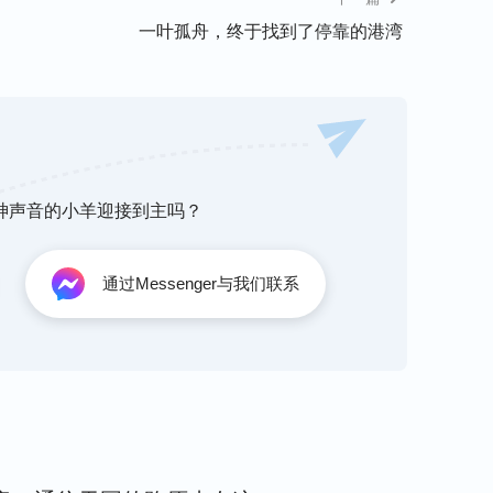
，发表了公义、威严的性情来结束整个时代。时
一叶孤舟，终于找到了停靠的港湾
变，神的实质没变，神作工拯救人的宗旨没变，
时代所取的名都有代表意义，是根据本时代的工
变了，但神的实质没改变，耶和华是他，耶稣是
听神声音的小羊迎接到主吗？
人。我以前根本不知道神的名还有这么大的意
信主一辈子都无法明白啊！接下来我听得更加认
通过Messenger与我们联系
理
，我越听越明白，感觉很多圣经的奥秘都解
来这么大的事，我还是得考察清楚。
相关信息，谁知网上出来的都是反面信息，印象
产生疑惑，心想：这个案件怎么会与全能神教会