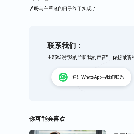
以‘全能神’这个名作了审判、洁净人的工作
苦盼与主重逢的日子终于实现了
代变了，神的名也在变，但无论神的名怎么
他还是拯救我们的神自己。”
这时，我的疑惑一下解开了，原来神在每个
联系我们：
作以及所发表的性情来取的名。虽然神的名
主耶稣说“我的羊听我的声音”，你想做
他，全能神也是他，都是一位神在作工拯救
义，若不是全能神把这方面的奥秘揭开，我
真了。
通过WhatsApp与我们联系
刘弟兄还给我们交通了神道成肉身方面的
真
开了。虽然弟兄的交通很有道理，但对于主
你可能会喜欢
回家后，我赶紧上网搜索关于全能神教会的
最深刻的是“山东招远案”，看完后我心里就