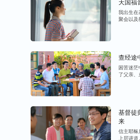
天国福
有关系呢？新闻报道说的是真的吗？如果属
我出生在
安。
聚会以及
献， […]
后来我想去全能神教会的网站寻找答案，没
这个视频，我便打开来看。看完后我恍然大
教会的，这是中共政府精心策划的一桩栽赃
查经途
庭教会，尤其是全能神教会，而制造的事端
困苦迷茫
己的惯用手段。历史上世人皆知的重大事件，
了父亲、
[…]
规模血腥事件等原来都是中共所为，中共政
骗了，想想自己真是愚昧无知，中共是无神
的话来衡量什么是真道，真是太荒唐了！感
计，不然我差点就错过了主耶稣的重归，失
基督徒归向
来
再去聚会时，我把这事和弟兄姊妹说了，听
信主耶稣
上层讲道
“自古真道受逼迫，回想两千年前主耶稣来