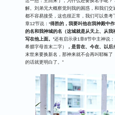
念一想：主回来了，为什么还要换名字呢？“
解。刘弟兄大概察觉到我的困惑，和我们交
都不容易接受，这也很正常，我们可以查考
章12节说：
‘得胜的，我要叫他在我神殿中
的名和我神城的名（这城就是从天上、从我
写在他上面。’
还有启示录1章8节中主神说：
希腊字母首末二字）
，是昔在、今在、以后
末世来要换新名，那神来就不会再叫耶稣了
的话就更明白了。”