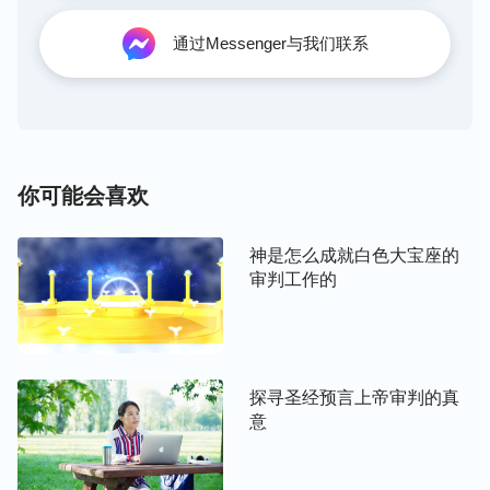
成为真实顺服神的人了？几乎没有，即使有那也是经
神特别成全的人，但这样的人又有几个呢？就是因为
通过Messenger与我们联系
没有神的审判刑罚，人的撒但性情就没法得着洁净，
人的生命性情就没法得着变化。这个事实足以证实，
用人的办法没法解决人的撒但本性，人必须得经历神
的审判刑罚、修理对付与试炼熬炼，才能得着真理生
你可能会喜欢
命，得着永生之道，人的撒但本性才能得着彻底解
决。所以，神在主耶稣救赎工作的基础上作了末世审
判刑罚的工作，彻底拯救人类脱离撒但本性的捆绑、
神是怎么成就白色大宝座的
审判工作的
辖制，使人得着洁净达到蒙神拯救被神得着。可见，
神末世的审判刑罚才是彻底洁净人类、拯救人类的工
作，这是事实。
探寻圣经预言上帝审判的真
神末世为什么在败坏人类身上作审判刑罚的工作，要
意
明白这个问题，我们还必须得知道，神拯救人类不是
只作一步或两步工作就能把人拯救得彻底，而是借着