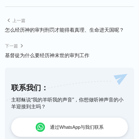
神的话说得很清楚，恩典时代主耶稣作的只是救赎工
作，人信主虽然罪得赦免了，但人犯罪的本性还没有
上一篇
解决。人犯罪的本性就是撒但本性，已经根深蒂固地
怎么经历神的审判刑罚才能得着真理、生命进天国呢？
扎根在人里面，成为人的生命，所以，人还能身不由
下一篇
己地犯罪抵挡神，人有撒但本性这是人抵挡神的根
源。人的罪神赦免了，人的撒但本性神能赦免吗？撒
基督徒为什么要经历神末世的审判工作
但本性是直接与神敌对，直接与
真理
敌对的，神绝对
不会赦免。所以，神要彻底拯救人类脱离撒但本性的
捆绑、辖制，必须得审判刑罚人类，神末世的审判刑
联系我们：
罚就是针对败坏人类里面的撒但本性与撒但性情而作
的工作。可能有的人会问，人的撒但本性必须得用审
主耶稣说“我的羊听我的声音”，你想做听神声音的小
羊迎接到主吗？
判刑罚才能解决吗？人受苦付代价、攻克己身、靠意
志克制能不能解决人的撒但本性呢？绝对不能。再看
看历代许多圣徒都受苦付代价、攻克己身，都想脱离
通过WhatsApp与我们联系
罪的捆绑辖制，都想超脱肉体，但有谁得胜了撒但、