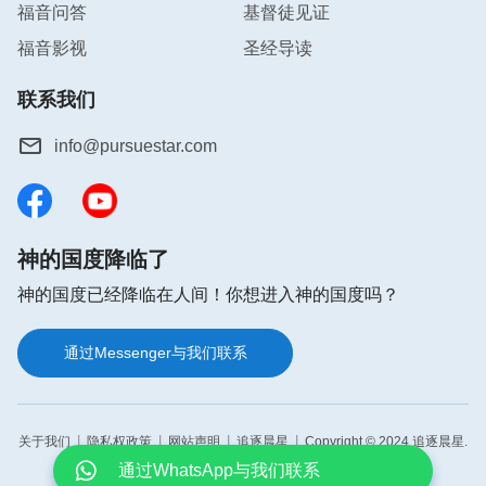
作：不能领会）。只等真理的
圣灵
来了，他要引导你
福音问答
基督徒见证
们进入一切的真理……
”（约16：12-13）这“真理的
福音影视
圣经导读
圣灵”就是指末世神
道成肉身
发表真理作审判工作说
的。人只有接受顺服神末世的审判工作，才能达到蒙
联系我们
拯救被神得着，这是所有真实经历神末世审判工作的
info@pursuestar.com
人都能证实的。这样交通，大家应该明白神末世为什
么作审判工作了吧？
现在我们知道了，神的审判刑罚是对人类最大的拯救
神的国度降临了
啊，人若不经历神的审判刑罚，人的撒但本性就没法
神的国度已经降临在人间！你想进入神的国度吗？
解决，人就不能真实归向神被神得着，人类也没有资
格享受神的应许，得着美好的归宿，这是谁也否认不
通过Messenger与我们联系
了的事实。但有很多人不明白，神审判刑罚人的意义
是什么？神的审判刑罚对人到底是定罪还是拯救？这
就需要人必须得认识神的作工，明白神拯救人的心
|
|
|
|
关于我们
隐私权政策
网站声明
追逐晨星
Copyright © 2024 追逐晨星.
意。我们来读几段神的话吧。
All rights reserved.
通过WhatsApp与我们联系