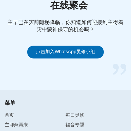
苦啊！到底怎样才能脱离罪的捆绑辖制呢？”这是所
在线聚会
有信主之人共同的经历与体会。但人自己没法解决罪
恶的本性，任何人都作不了拯救人类的工作，只有神
主早已在灾前隐秘降临，你知道如何迎接到主得着
——造物的主能拯救人类脱离撒但、脱离罪恶，把人
灾中蒙神保守的机会吗？
从撒但权下彻底拯救出来。神说：“
他既造人就带领
人，既拯救人就把人拯救得彻底，将人完全得着，既
带领人就能将人带入合适的归宿之中，他既造人、既
点击加入WhatsApp灵修小组
经营人就要对人的命运前途负责，这才是造物的主作
的工作。
”神是信实的，神拯救人就要把人拯救得彻
底，神作工绝不会半途而废，所以为了彻底拯救人
类，末世神发表了洁净、拯救人类的一切真理，作了
审判从神家起首的工作，彻底解决人的撒但本性与撒
但性情，使人脱离罪恶达到蒙拯救被神得着。末世神
菜单
所作的审判工作正是败坏人类的需要，也是神拯救人
首页
每日灵修
类最关键的一步工作，正应验了主耶稣的预言：“
我
还有好些事要告诉你们，但你们现在担当不了（或
主耶稣再来
福音专题