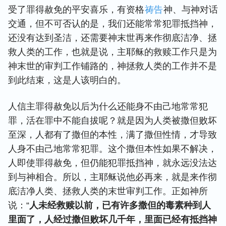
受了罪得赦免的平安喜乐，有资格
祷告
神、与神对话
交通，但不可否认的是，我们还能常常犯罪抵挡神，
还没有达到圣洁，还需要神末世再来作彻底洁净、拯
救人类的工作，也就是说，主耶稣的救赎工作只是为
神末世的审判工作铺路的，神拯救人类的工作并不是
到此结束，这是人该明白的。
人信主罪得赦免以后为什么还能身不由己地常常犯
罪，活在罪中不能自拔呢？就是因为人类被撒但败坏
至深，人都有了撒但的本性，满了撒但性情，才导致
人身不由己地常常犯罪。这个撒但本性如果不解决，
人即使罪得赦免，但仍能犯罪抵挡神，就永远没法达
到与神相合。所以，主耶稣说他必再来，就是来作彻
底洁净人类、拯救人类的末世审判工作。正如神所
说：“
人未经救赎以前，已有许多撒但的毒素种到人
里面了，人经过撒但败坏几千年，里面已经有抵挡神