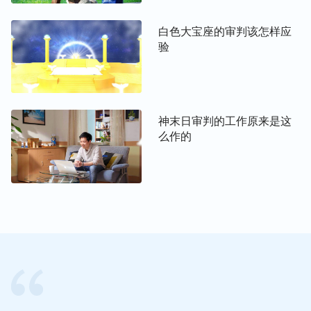
三步作工，即律法时代、恩典时代、国度时代这三步
工作才把人类从撒但权下彻底拯救出来，神的三步作
白色大宝座的审判该怎样应
工才是神拯救人类的完整工作。律法时代耶和华神颁
验
布律法和诫命是为了带领人类在地上生活，借着神颁
布的律法与诫命让人知道神祝福什么人、咒诅什么
人，同时也让人知道什么是义、什么是罪。但到了律
法时代后期，因着人类被撒但败坏越来越深，人都活
神末日审判的工作原来是这
么作的
在了罪中，守不住律法了，面临被律法定罪、咒诅的
危险。所以恩典时代主耶稣来了，作了救赎工作，亲
自担当了赎罪祭，让人认罪悔改，使人罪得赦免，免
去了律法的定罪与咒诅，有资格来到神面前向神祷
告，与神相交，享受神丰富的恩典与真理，这就是
“得救”的真意。但主耶稣只是赦免了人的罪，并没有
赦免人的犯罪本性和撒但性情，人的撒但本性仍然存
在，人都活在犯罪认罪的循环往复中，无法摆脱罪性
的捆绑与辖制，都向神发出了痛苦的呼声：“我真是