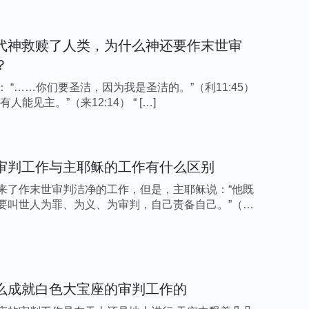
都是经历神话语审判刑罚达到的果效。凡是追求
重凡事寻求真理，注重实行神的话顺服神，这样
代神救赎了人类，为什么神还要作末世审
理进入实际，达到蒙拯救被成全；那些不喜爱真
？
现作工，但他们认为能为神有所撇弃尽上本分就
 “……你们要圣洁，因为我是圣洁的。”（利11:45）
真理生命，只明白一些字句道理就自以为明白真
人能见主。”（来12:14） “ […]
《国度福音经典问答（选编）》
审判工作与主耶稣的工作有什么区别
来了作末世审判洁净的工作，但是，主耶稣说：“他既
的审判刑罚，接受神的审判刑罚这是中心话题，
要叫世人为罪、为义、为审判，自己责备自己。”（
的苦，既然愿意受审判刑罚的苦，那你怎么顺
语，你是把神的话接受过来当作对自己的审判，
净，逃脱神的审判刑罚？你们到底走哪条路？如
的时候别逃避神的审判刑罚，无论话语说得怎么
么成就白色大宝座的审判工作的
告说：‘神哪，我愿意接受你的审判刑罚，你审