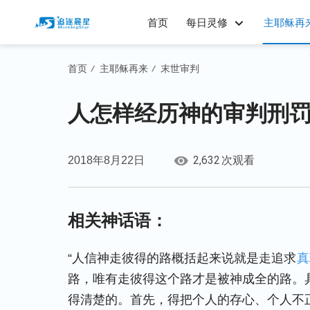
首页
每日灵修
主耶稣再
首页
主耶稣再来
末世审判
/
/
人怎样经历神的审判刑
2,632
2018年8月22日
次观看
相关神话语：
“人信神走彼得的路概括起来说就是走追求
真
路，唯有走彼得这个路才是被神成全的路。
得清楚的。首先，得把个人的存心、个人不