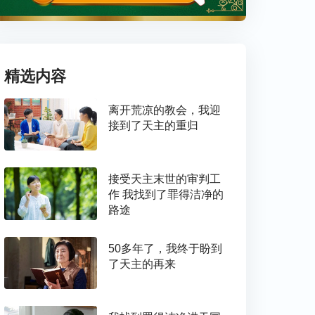
精选内容
离开荒凉的教会，我迎
接到了天主的重归
接受天主末世的审判工
作 我找到了罪得洁净的
路途
50多年了，我终于盼到
了天主的再来