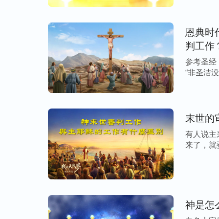
看透这些，对神的性情就开始有认识了，这
真理的人都注重经历神话语的审判刑罚，注
恩典时
的人就能在经历神话语的过程中逐渐明白真
判工作
理的人虽然在神发表的真理上能定真神的显
参考圣经：
肯定蒙拯救了，结果信神多年还是没有得着
“非圣洁没有
理有实际了，这属于自欺，肯定被神淘汰。”
末世的
有人说主
“今天，我们看神的话最主要的就是接受神
来了，就
是最根本的。……你们都说愿意受审判刑罚
[…]
服、怎么接受啊？如果看见神审判刑罚的话
还是把这些话当作审判别人的，自己摆脱干
果你愿意接受神的审判刑罚，那你读神话语
神是怎
扎心、怎么严厉，你都接受过来，你跟神祷