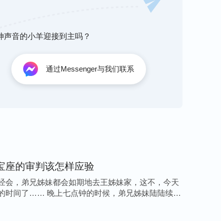
《基督的座谈纪要·怎样走彼得的路》
听神声音的小羊迎接到主吗？
通过Messenger与我们联系
败坏性情得洁净达到蒙拯救，就必须得先在神的
中接受神的审判揭示，不管神的话说得多么扎
的话都是真理，都是我们该进入的生命实际。神
我们脱去败坏性情达到蒙神拯救，更是为了让我
神话语的审判刑罚、修理对付。要想在神的话上
受苦，必须实行在神的话里寻求真理、摸神心
宝座的审判该怎样应验
狂妄自大、弯曲诡诈、自私卑鄙、利用神、欺骗
经会，弟兄姊妹都会如期地去王姊妹家，这不，今天
种掺杂、得福存心，这样我们就能逐渐认识自己
的时间了…… 晚上七点钟的时候，弟兄姊妹陆陆续续
理以后，对神的认识逐步加深了，就自然知道神
汰什么人、使用什么人、祝福什么人了。我们能