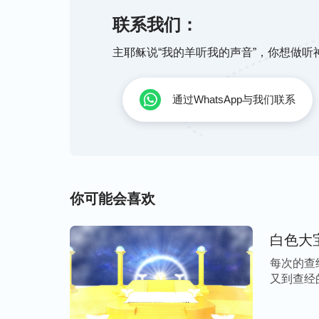
着了重生，在神话里变成新人了。”
联系我们：
主耶稣说“我的羊听我的声音”，你想做
参考讲道交通：
通过WhatsApp与我们联系
“神末世作的是话语审判的工作，我们要想
话上下功夫，认真地吃喝神的话，在神的话
心、多么严厉，让我们多么受苦，先肯定神
说的每一句话都是为了洁净人、变化人，使
你可能会喜欢
们明白真理达到认识神，所以我们必须接受
得着真理，必须能在接受、顺服神话真理上
白色大
意，反省认识自己，对照神的话来认识自己
每次的查
神、玩弄真理等撒但性情，以及人信神的各
又到查经
的败坏真相与本性实质。当我们明白许多真
[…]
喜欢什么人、厌憎什么人、拯救什么人、淘