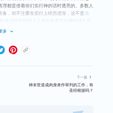
真理都是借着你们实行神的话时透亮的。多数人
装备，却不注重在实行上经历进深，这不是
法
命’这话的实际吗？人的生命是实行神的话之后
出来的，若你认为只要明白神的话就有生命，就
更多
是在实行真理的时候达到的，‘明白真理是借着
《话在肉身显现·明白真理就当去实行》
都有原则了，在各方面真理上都进入真理实际
下一篇
话、作工在这个人身上完全达到果效了，神的话
活着了，从此以后他肉体的本性，也就是他原有
神末世道成肉身来作审判的工作，有
圣经根据吗？
作生命以后才成为新人的。神的话成了他的生命
的揭示、神要求人达到的真正的人生标准成了人
着，他这个人就是被神话成全了，是在神话里得