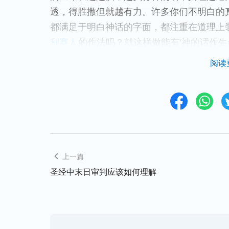
透，得胜撒但就越有力。许多你们不明白的
都满足于明白神话的字面，都注重在道理上
利赛人
的作法吗？就这样做能有‘神的话作生
才长出来的，不是人看完神的话后就可以长
阅读
有身量，那你的认识就偏了。真正明白神话
实行真理才达到的’这话你应明白。”
“人如果在尽本分上能满足神了，说话办事
上一篇
了，他就是被神成全的人，可以说，神的说
成了他的生命了，他得着真理了，能凭神话
圣经中末日审判应该如何理解
的生存根基开始摇动倒塌了，人是有了神话
了，神作工的异象、神对人的要求、神对人
的生命了，他凭这些话活着，凭这些真理活