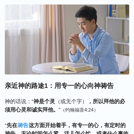
亲近神的路途1：用专一的心向神祷告
神的话说：“
神是个灵
（或无个字）
，所以拜他的必
须用心灵和诚实拜他。
”
（约翰福音4:24）
“
先在
祷告
这方面开始着手，有专一的心，有定时的
祷告，无论时间怎么紧、活儿怎么忙，或者什么事临