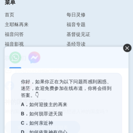
理，明白了神的心意，有了正确的实行，我们的心也
菜单
就不再受这些人事物搅扰了，对信神追求真理也有信
首页
每日灵修
心了。如果不寻求真理亲近神，我们就会受各种人事
主耶稣再来
福音专题
物搅扰，甚至还会觉得信神太苦，还有远离神、背叛
神的危险。
福音问答
基督徒见证
福音影视
圣经导读
只要我们按照以上3条亲近神的路途实行进入，我们
的心就能常常活在神面前，与神建立起正常的关系，
联系我们
生命也能长进得更快。
info@pursuestar.com
小编寄语
你好，如果你正在为以下问题而感到困惑、
迷茫，欢迎免费参加在线布道，你将会得到
答案。👇
读完此篇文章，你知道如何亲近神了吗？如果这
神的国度降临了
A．
如何迎接主的再来
篇文章对你有帮助，你可以分享给更多的人，让
神的国度已经降临在人间！你想进入神的国度吗？
更多的人也都能找到亲近神的路途。如果你还有
B．
如何脱罪进天国
其他困惑、问题，可以加入
WhatsApp灵修查经
C．
如何亲近神
通过Messenger与我们联系
小组
或者通过下方的在线畅聊与我们联系。
D．
如何依靠神有信心