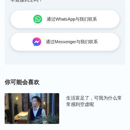
我们明白了神的要求，再反省自己的所做所行就能看
通过WhatsApp与我们联系
到，我们为了维护自己的利益还能身不由己地说谎
话、搞欺骗，为神花费不是为了爱神、满足神，而是
为了自己得福、得冠冕，一旦自己的欲望得不到满足
通过Messenger与我们联系
就误解神、埋怨神，甚至还能背叛神，等等，离神要
求的诚实人相差太远。我们看到自身的缺少后，在日
常生活中也就有了实行真理的方向与目标，临到事能
有意识地背叛肉体实行神的话做诚实人，心灵里就会
感到平安踏实，与神的关系也就越来越近了。所以，
你可能会喜欢
我们常常读神的话，揣摩神的话，是亲近神与神有正
常关系的必要实行。
生活富足了，可我为什么常
常感到空虚呢
亲近神的路途3：凡事寻求真理
我们被撒但败坏后，都崇尚金钱、权势、地位、享