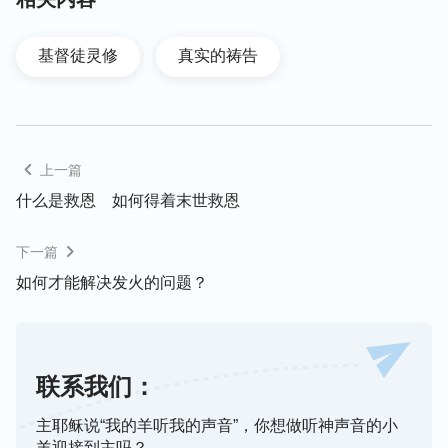
灵就越感动我们的心，就开启光照我们明白真理，明
白神的心意。这样，我们的心时常被神的话占有，就
基督徒灵修
真实的祷告
能获得圣灵作工，得着从神来的生命供应。正如主耶
稣说：“
叫人活着的乃是灵，肉体是无益的。我对你
们所说的话就是灵，就是生命。
”
（约翰福音6:63）
主耶稣说：“
我实在告诉你们，你们若不回转，变成
上一篇
小孩子的样式，断不得进
天国
。
”
从
（马太福音18:3）
什么是救恩 如何得着末世救恩
神的话中我们知道，神有信实的实质，神喜欢诚实
人，也要求我们做单纯诚实的人，只有诚实人才能蒙
下一篇
神拯救进天国。那到底什么是诚实人呢？诚实人的标
如何才能解决发火的问题？
准是什么呢？难道仅仅不说谎话就是诚实人了吗？我
们带着这些问题继续寻求神，神就会带领我们明白，
诚实人不仅仅是口里察不出谎言，最重要的是心里没
联系我们：
有诡诈、欺骗，能把心交给神，能用心来信神、爱
神，能跟神单纯敞开。另外，诚实人不欺骗神也不欺
主耶稣说“我的羊听我的声音”，你想做听神声音的小
骗人，为神花费没有交易、存心、索取。
羊迎接到主吗？