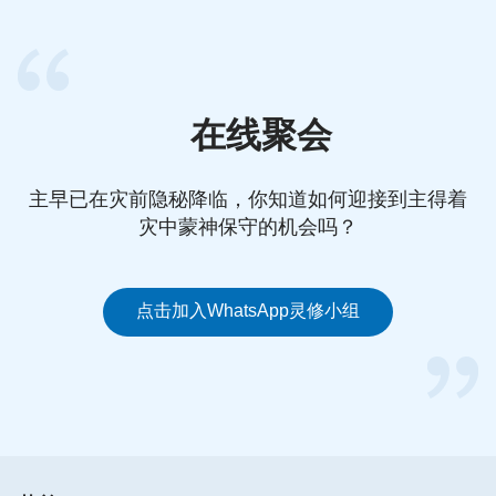
就像我们看见谁升官、发大财等，心里难免会被这些
事诱惑、搅扰，如果我们寻求真理亲近神，就能认识
到，信神是为了追求真理得生命，而追求钱财是为了
在线聚会
肉体享受，这里涉及到选择什么样的人生道路的问
题。主耶稣说：“
人若赚得全世界，赔上自己的生
命，有什么益处呢？人还能拿什么换生命呢？
”
（马太
主早已在灾前隐秘降临，你知道如何迎接到主得着
追求真理得生命太宝贵了，再多的钱也换
福音16:26）
灾中蒙神保守的机会吗？
不来生命，肉体享受得再好都是暂时的，那不是真正
的幸福，更不能得着神的称许，若为了挣钱而失去追
点击加入WhatsApp灵修小组
求真理蒙神拯救的机会，就失去了信神的意义。当我
们借着亲近神寻求真理，我们就有了实行的方向和目
标，就能拒绝钱财、名利的诱惑，顺服神的主宰安
排，心里就释放、自由了。
可见，临到事寻求真理太重要了！借着我们寻求真