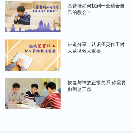
受，常常被这些吸引、诱惑，看见谁升官、涨工资、
基督徒如何找到一处适合自
己的教会？
子女考上大学、开豪车、住豪宅，心里就受搅扰，甚
至认为信神撇弃属世的享受吃亏了，也想去追逐世界
潮流，因而心离神越来越远，这就需要我们安静在神
的面前，凡事寻求真理找到实行的路途。
讲道分享：认识圣灵作工对
人蒙拯救太重要
神的话说：“
如果平时在大小事上都不放过，每个心
思意念都得洁净，安静在灵里面，遇事我话立时默示
在你里面，如同明镜，对照自己达到有路可行，这叫
对症下药！病必得痊愈，神就是这么全能。凡是饥渴
恢复与神的正常关系 你需要
慕义、真心寻求的人，我必光照开启，都会让你看见
做到这三点
灵界的奥秘，使你们有路可行，尽快地脱去败坏旧性
情，达到生命成熟合我使用，……
”从神的话中我们
看到，无论临到大事还是小事，都需要我们安静在神
面前寻求真理，明辨是非，找到实行的路途，就不会
受人事物的搅扰、辖制，远离神了。