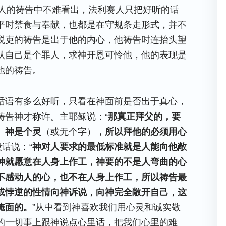
人的祷告中不难看出，法利赛人只把好听的话
平时禁食与奉献，也都是在守规条走形式，并不
税吏的祷告是出于他的内心，他祷告时连抬头望
认自己是个罪人，求神开恩可怜他，他的表现是
他的祷告。
话语有多么好听，只看在神面前是否出于真心，
祷告神才称许。主耶稣说：“
那真正拜父的，要
。神是个灵
（或无个字）
，所以拜他的必须用心
话说：“
神对人要求的最低标准就是人能向他敞
神就愿意在人身上作工，神要的不是人弯曲的心
不感动人的心，也不在人身上作工，所以祷告最
或悖逆的性情向神诉说，向神完全敞开自己，这
掩面的。
”从中看到神喜欢我们用心灵和诚实敬
的一切事上跟神说点心里话，把我们心里的难