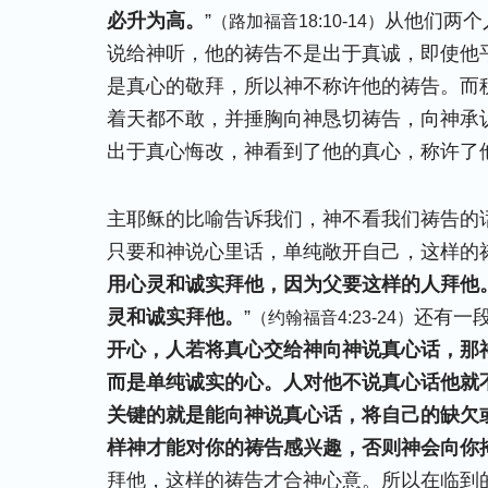
必升为高。
”
从他们两个
（路加福音18:10-14）
说给神听，他的祷告不是出于真诚，即使他
是真心的敬拜，所以神不称许他的祷告。而
着天都不敢，并捶胸向神恳切祷告，向神承
出于真心悔改，神看到了他的真心，称许了
主耶稣的比喻告诉我们，神不看我们祷告的
只要和神说心里话，单纯敞开自己，这样的
用心灵和诚实拜他，因为父要这样的人拜他
灵和诚实拜他。
”
还有一段
（约翰福音4:23-24）
开心，人若将真心交给神向神说真心话，那
而是单纯诚实的心。人对他不说真心话他就
关键的就是能向神说真心话，将自己的缺欠
样神才能对你的祷告感兴趣，否则神会向你
拜他，这样的祷告才合神心意。所以在临到