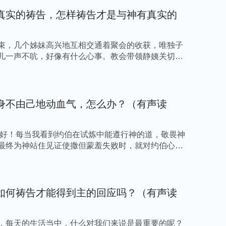
赐的是耶和华，收取的也是耶和华；耶和华的名
真实的祷告，怎样祷告才是与神有真实的
的时候没有质问神为什么要这么做，也没有要求
寻求神的心意，认识到他的财产都是神赐的，不
受造之物不应该有任何的要求与怨言，这是人该
束，几个姊妹高兴地互相交通着聚会的收获，唯独子
儿一声不吭，好像有什么心事。教会带领静姨关切地
畏，最后为神作出了响亮的见证，被神称为完全
事上，多祷告寻求神的心意，学会顺服神为神站
心力量渡过各种难关。
身不由己地动血气，怎么办？（有声读
如何祷告神才能达到果效时，只要我们按着这些
你好！每当我看到约伯在试炼中能遵行神的道，敬畏神
手，相信神必会
垂听
我们的祷告，给我们带来意
最终为神站住见证使撒但蒙羞失败时，就对约伯心生
没有得到神的回应时，尝试换种方式去亲近神，
—— 张亮
如何祷告才能得到主的回应吗？（有声读
，每天的生活当中，什么对我们来说是最重要的呢？