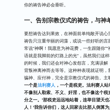
你的祷告神必会垂听。
一、告别宗教仪式的祷告，与神
要想祷告达到果效，在神面前单纯敞开说心
祷告只注重华丽的词藻，或说一些好听的言
常说“神啊！我愿意为神花费，一生跟随你”
语就是我脚前的灯路上的光”，虽然我们这
的时候，我们还会对神心发怨言，充满误解
背叛神离神而去等等。这种种表现就证明，
骗神、应付神，完全是宗教仪式的祷告。主
一个是
法利赛人
，一个是税吏。法利赛人站
不像别人勒索、不义、奸淫，也不像这个税
分之一。’那税吏远远地站着，连举目望天也
人！’我告诉你们，这人回家去比那人倒算