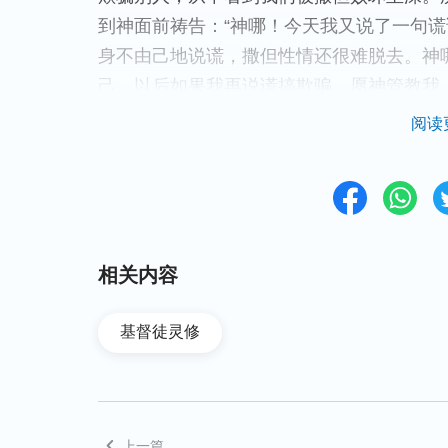
到神面前祷告：“神哪！今天我又说了一句
身不由己地说谎，撒但性情还很难脱去。神
己，以后如果我再说谎搞欺骗，愿神管教我
就会在里面责备我们，让我们清楚地意识到
阅读
的，不知不觉我们的谎话就越来越少，败坏
绕生命进入祷告达到的果效。正如主耶稣说的
找，就寻见；叩门，就给你们开门。因为，
就给他开门。
”
可见，我
（路加福音11:9-10）
净我们的败坏性情，这才是真实地与神相交
相关内容
三、告别无理智要求神的祷告，
基督徒灵修
在实际的经历中，无论临到什么不合我们观
真理，顺服神的摆布安排，寻求如何才能站
姊妹临到患难试炼的时候，只是祈求神挪去
上一篇