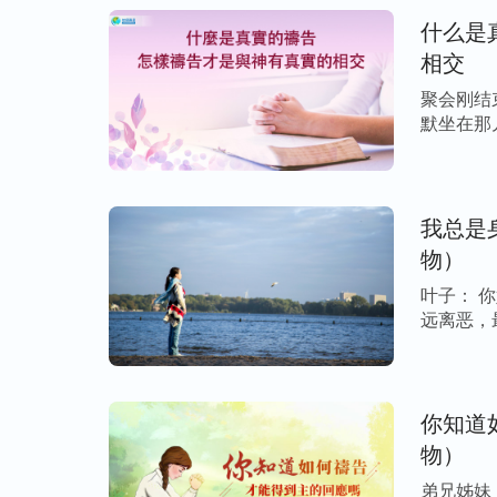
说：‘我赤身出于母胎，也必赤身归回。赏
什么是
是应当称颂的。’”
约伯祷告
（约伯记1:20-21）
相交
神把他的儿女和财产还回来，他先顺服下来
是他劳碌得来的，神无论是赏赐还是夺回，
聚会刚结
默坐在那
有的理智。约伯的祷告里对神是顺服，是敬
问 […]
人。可见，我们只要在临到不合我们观念的
住见证，这样神才会带领我们，加给我们信
我总是
物）
以上就是祷告的三
方面路途
，当我们不知道
叶子： 
原则去实行、进入，从每天的生活中开始入
远离恶，
想不到的收获。弟兄姊妹们，当我们的祷告
[…]
你会发现神其实就在我们身边。
你知道
物）
弟兄姊妹