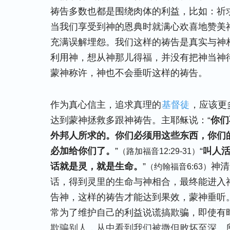
祷告多数也都是围绕肉体的利益，比如：祈
当我们享受到神的恩典时就满心欢喜地赞美
充满误解埋怨。我们这样的祷告是真实与神
利用神，想从神那儿得福，并没有把神当神
蒙神称许，神也不会垂听这样的祷告。
作为真心信主，追求真理的
基督徒
，应该更
达到蒙神拯救多跟神祷告。主耶稣说：“
你们
外邦人所求的。你们必须用这些东西，你们
必加给你们了。
”
“
叫人
（路加福音12:29-31）
话就是灵，就是生命。
”
神清
（约翰福音6:63）
话，得到灵里的生命与神相合，最终能进入
告神，这样的祷告才能达到果效，蒙神垂听
常为了维护自己的利益说谎搞欺骗，即使有
欺骗别人，从中看到我们被撒但败坏至深。