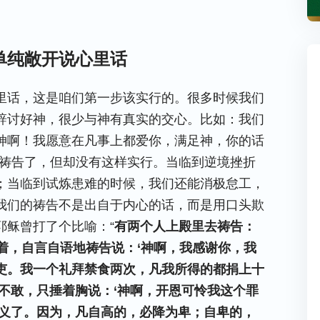
单纯敞开说心里话
里话，这是咱们第一步该实行的。很多时候我们
辞讨好神，很少与神有真实的交心。比如：我们
“神啊！我愿意在凡事上都爱你，满足神，你的话
样祷告了，但却没有这样实行。当临到逆境挫折
；当临到试炼患难的时候，我们还能消极怠工，
我们的祷告不是出自于内心的话，而是用口头欺
耶稣曾打了个比喻：“
有两个人上殿里去祷告：
着，自言自语地祷告说：‘神啊，我感谢你，我
吏。我一个礼拜禁食两次，凡我所得的都捐上十
不敢，只捶着胸说：‘神啊，开恩可怜我这个罪
为义了。因为，凡自高的，必降为卑；自卑的，