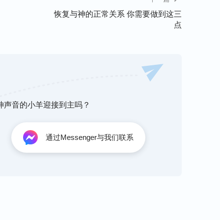
神，可当临到痛苦的疾病时，就每天向神祷告求
恢复与神的正常关系 你需要做到这三
点
失望了，因此活在消极埋怨中，甚至不想为神花
的要求，是在与神搞交易，讲条件，不是站在受
“
遇到一些难处，赶紧向神祷告：‘神啊！我愿
不管遭遇多大挫折，我也得满足你，豁出性命我
，你就能站住见证了。
”
听神声音的小羊迎接到主吗？
想达到满足神，就应该放弃一切奢侈欲望，背叛
也没有奢侈欲望，只求能尽好受造之物的本分，
通过Messenger与我们联系
不应该强行要求神按着我们的意愿满足我们，应
们都是拯救，这才是真正有良心、有理智的受造
经上记载：“约伯便起来，撕裂外袍，剃了头，