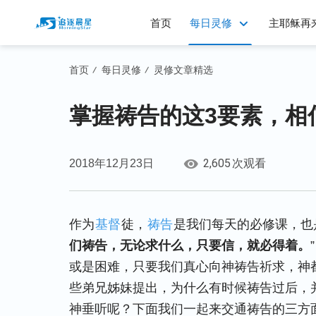
首页
每日灵修
主耶稣再
首页
每日灵修
灵修文章精选
/
/
掌握祷告的这3要素，相
2,605
2018年12月23日
次观看
作为
基督
徒，
祷告
是我们每天的必修课，也
们祷告，无论求什么，只要信，就必得着。
”
或是困难，只要我们真心向神祷告祈求，神
些弟兄姊妹提出，为什么有时候祷告过后，
神垂听呢？下面我们一起来交通祷告的三方