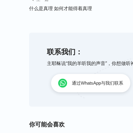
的人劳苦作工，甚至撇下婚姻、工作来事奉
什么是真理 如何才能得着真理
神给医治，当神没有满足他时，就对神灰心
费了。从中看到，我们的祷告中带着无理智
造之物的地位上来敬拜造物的主。有段话说：
意满足你，愿意受尽最后苦来满足你的心，
联系我们：
也得满足你！’你有这个心志，这样一祷告
主耶稣说“我的羊听我的声音”，你想做
这段话教我们如何为站住见证祷告，我们要
我们的肉体，对神不能有丝毫的交易心理，
通过WhatsApp与我们联系
站住见证满足神。无论我们向神祷告什么，
学会顺服神的安排，相信无论神怎么作对我
之物。就如约伯，当他丧失儿女和财产后，
伏在地上下拜，
你可能会喜欢