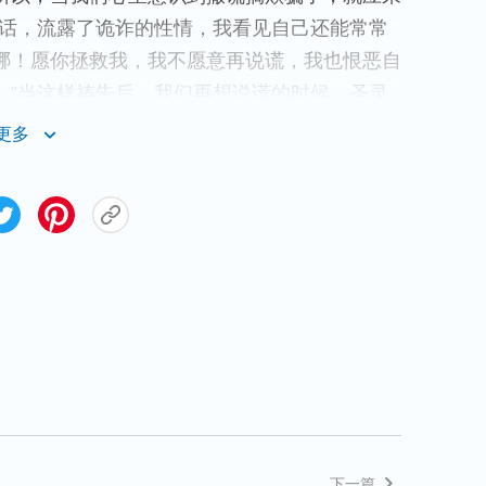
谎话，流露了诡诈的性情，我看见自己还能常常
哪！愿你拯救我，我不愿意再说谎，我也恨恶自
。”当这样祷告后，我们再想说谎的时候，圣灵
，不能为自己的利益再说谎了，这是令神厌憎
更多
性情逐步得到洁净，生命也有了长进，这就是围
：“
我又告诉你们，你们祈求，就给你们；寻
凡祈求的，就得着；寻找的，就寻见；叩门的，
们信神祷告神就应该在真理进入上求真，求神洁
，这样与神祷告才能达到好的果效。
为站住见证满足神祷告
念的事，都应把心安静在神的面前加紧祷告寻求
住见证满足神，这是最关键的实行。可有些弟兄
这些痛苦，想得到神赐给的平安祝福。比如：有
下一篇