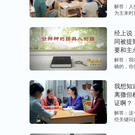
是怎么
解答：人
择自己的路，不要做亵渎圣灵弃绝真理的事
为主来时
慕寻求真理的人，这样对你们才有益处。我
的 […]
案，更不要随随便便、马马虎虎地信神，你
经上说
畏神的心。那些听了真理以鼻嗤之的人都是
同被提
罪的人都是狂妄之辈。作为每一个信耶稣的
要和主
智的接受真理的人。或许你听了真理的道、
释呢？
解答：我
一合乎你的意思、合乎圣经，那你就在这万
确的，你
人，不要太自信，不要太自高。在你仅有的
呢？ […]
考察反复揣摩，你就会明白这一句句言语到
我想知
几句话就盲目定罪了，或者说“这无非是一些
离撒但
了”，能说出这样话的人简直是太无知了！
证啊？
你还是重新开始吧！你们不要因着末世要有
解答：这
要因着怕受迷惑而做亵渎圣灵的人，这样岂
些关键问
话不是真理、不是道路、不是神的发表，那
神 […]