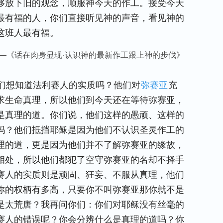
够放下旧的观念，顺服神今天的作工。接受今天
最有福的人，你们直接听见神的声音，看见神的
这班人最有福。
—《话在肉身显现·认识神的最新作工跟上神的步伐》
们想知道法利赛人的实质吗？他们对
弥赛亚
充
求生命真理，所以他们到今天还在等待弥赛亚，
是真理的道。你们说，他们这样的愚顽、这样的
吗？他们抵挡耶稣是因为他们不认识圣灵作工的
理的道，更是因为他们并不了解弥赛亚的缘故，
相处，所以他们都犯了空守弥赛亚的名却不择手
赛人的实质则是顽固、狂妄、不服从真理，他们
你的权柄有多高，只要你不叫弥赛亚那你就不是
是太荒唐？我再问你们：你们对耶稣没有丝毫的
赛人的错误呢？你会分辨什么是真理的道吗？你