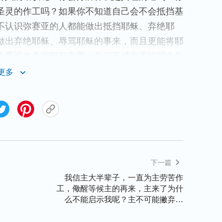
圣灵的作工吗？如果你不知道自己会不会抵挡基
不认识弥赛亚的人都能做出抵挡耶稣、弃绝耶
做出弃绝耶稣、辱骂耶稣的事来，而且更能将耶
给重返肉身的耶稣定罪，你们不感觉害怕吗？你
的说话、唾弃耶稣口中所发表的言语。你们如此
更多
迷不悟怎么能明白耶稣驾着白云重返肉身的工作
待耶稣驾着“白云朵朵”降临的人定规是亵渎圣
想得着从耶稣来的
恩典
，只想享受天堂的福乐
不领受耶稣重返肉身时所发表的真理。你们拿什
们屡次犯罪却又口头认罪的诚心吗？你们拿什么
们高举自己的多年作工的资本吗？你们拿什么来
下一篇
任何真理的狂妄的本性吗？
我信主大半辈子，一直为主劳苦作
工，儆醒等候主的再来，主来了为什
么不能启示我呢？主不可能撇弃我
观念中间，你们的劳碌是为着天堂的福气，你们
呀？我对此感到困惑不解，你们对这
句真理仍是采取置之不理的态度。你们不知道什
事是怎么看呢？