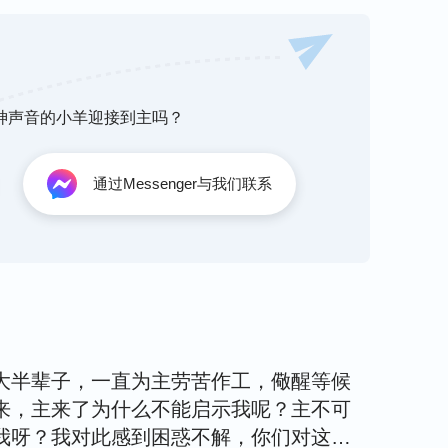
何敬畏耶和华，不知道如何进入圣灵的作工之
的迷惑，只知道定罪于任何一句神口中所发表的
服在哪里？你的忠心在哪里？你寻求真理的态度
，那些因着神迹而信神的定规是灭亡的种类，那
听神声音的小羊迎接到主吗？
定规是地狱的子孙，定规是天使长的后裔，定规
我所说的话，但我还是要告诉每一位跟随耶稣的
通过Messenger与我们联系
着白云从天而降的时候已是公义的日头公开出现
可曾知道，当你看见耶稣从天而降的时候也正是
营计划宣告结束的时候，是神赏善罚恶的时候。
发表的时候结束了。那些接受真理不求神迹而被
的怀中，只有那些坚持一个信念“不是驾着白云
罚，因为他们只相信会显神迹的耶稣，却不承认
大半辈子，一直为主劳苦作工，儆醒等候
就只好让耶稣公开驾着白云重归时来解决他们
来，主来了为什么不能启示我呢？主不可
的败类怎么能得着耶稣的赏赐呢？耶稣的再来对
我呀？我对此感到困惑不解，你们对这事
不能接受真理的人就是被定罪的记号。你们当选