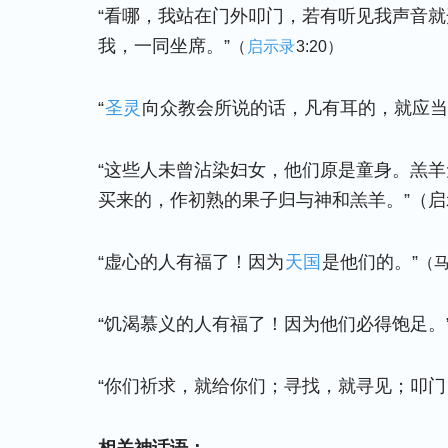
“看哪，我站在门外叩门，若有听见我声音
我，一同坐席。”
（
启示录
3:20）
“
圣灵
向众教会所说的话，凡有耳的，就应当
“这些人未曾沾染妇女，他们原是童身。羔
买来的，作初熟的果子归与神和羔羊。”（启示
“虚心的人有福了！因为
天国
是他们的。”
（马
“饥渴慕义的人有福了！因为他们必得饱足。
“你们祈求，就给你们；寻找，就寻见；叩门