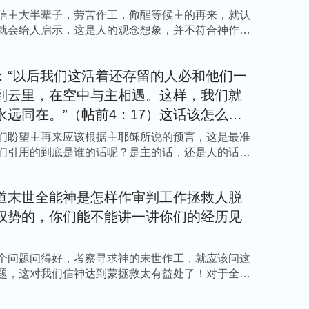
看呢？
信主大半辈子，劳苦作工，儆醒等候主的再来，就认
，不要做无知狂妄的人，当做顺服圣灵引导、渴
就会给人启示，这是人的观念想象，并不符合神作工
劝你们当小心谨慎地走信神的路，不要随意下断
们当知道信神的人最起码具备的是谦和的心与敬
：“以后我们这活着还存留的人必和他们一
愚昧无知的人，那些听了真理却随便下断案或定
到云里，在空中与主相遇。这样，我们就
人都没有资格咒诅定罪别人，你们都应该做有理
永远同在。”（帖前4：17）这话该怎么解
看了生命的言语之后，认为这些话仅仅有万分之
们盼望主再来应该根据主耶稣所说的预言，这是最准
分之一的言语中继续寻求，我还要劝你做谦和的
们引用的到底是谁的话呢？是主的话，还是人的话
一点敬畏神的心之中将获得更大的亮光，你仔细
底是不是真理，是不是生命。或许有的人没有看
道末世全能神是怎样作审判工作拯救人脱
圣灵开启罢了”，或者说“这是假基督来迷惑人来
权势的，你们能不能讲一讲你们的经历见
你对神的作工、对神的智慧了解得太少了，我劝
假基督出现而盲目地定罪于神所发表的言语，不
个问题问得好，考察寻求神的末世作工，就应该问这
不太可惜了吗？若你再三考察之后仍旧认为这些
题，这对我们信神达到蒙拯救太有益处了！对于全能
你就是最终遭受惩罚之人，就是无福之人。这样