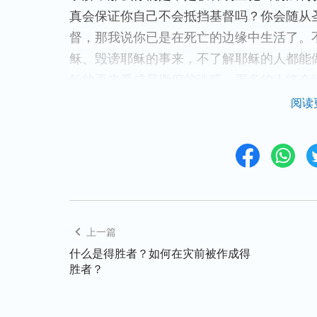
真会保证你自己不会抵挡基督吗？你会随从
督，那我说你已是在死亡的边缘中生活了。
稣、毁谤耶稣的事来，不了解耶稣的人都能
稣的再来看成是撒但的迷惑，更多的人将会
们面临的将是亵渎圣灵、撕毁圣灵向众教会
阅读
的昏沉又能从耶稣得着什么呢？你们如此执
呢？我告诉你们，那些不领受真理却一味地等
灵的人，这些人定规是灭亡的种类。你们只
境地，却从来不听从耶稣口中的言语，从来
么来交换耶稣驾着白云重归的事实呢？是你
来献给驾着白云重归的耶稣作祭物呢？是你
上一篇
让重归的耶稣信任你们呢？是你们那不顺服
什么是得胜者？如何在灾前被作成得
胜者？
你们的忠心在嘴皮外边，你们的认识在思维
的信心又会是如何呢？到如今你们面对这句