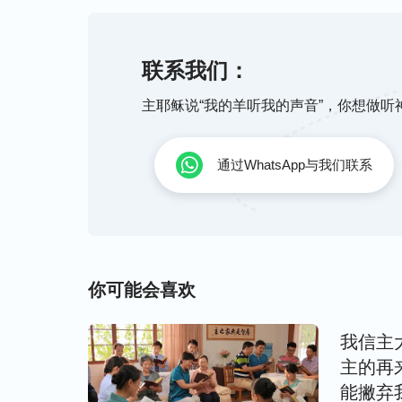
么是神，不知道什么是基督，你们不知道如
中，你们不知道如何分辨神自己的作工与人
联系我们：
不合你意的真理。你的谦卑在哪里？你的顺
在哪里？你敬畏神的心在哪里？我告诉你们
主耶稣说“我的羊听我的声音”，你想做
些因着不能领受重返肉身的耶稣所说之话的
是永远灭亡的种类。或许有许多人并不在意
通过WhatsApp与我们联系
所谓的圣徒，当你们的肉眼亲自看见耶稣驾
的时候。那时或许你的心情激动万分，但你
你下到地狱接受惩罚的时候，那时已是神经
因为神的审判已在人未曾看见神迹只有真理
你可能会喜欢
洁净的人归在了神的宝座前，投入了造物主
的耶稣就是假基督”的人将会受到永久的惩
我信主
发表严厉审判、释放生命真道的耶稣，这样
主的再
了。他们太固执、太自信、太狂妄了，这样
能撇弃
于能接受真理的人是一个极大的拯救，对于