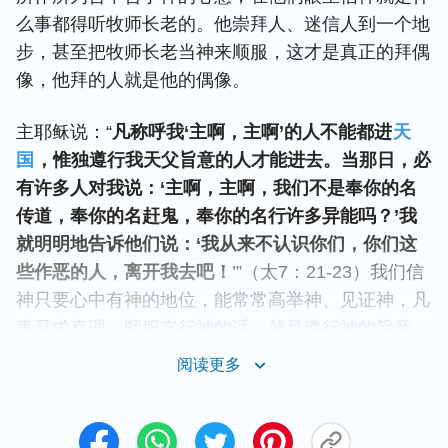
么事都得听牧师长老的。他崇拜人、迷信人到一个地
步，甚至把牧师长老当神来顺服，这才是真正的拜偶
像，他拜的人就是他的偶像。
主耶稣说：“
凡称呼我‘主啊，主啊’的人不能都进
天
国
，惟独遵行我天父旨意的人才能进去。当那日，必
有许多人对我说：‘主啊，主啊，我们不是奉你的名
传道，奉你的名赶鬼，奉你的名行许多异能吗？’我
就明明地告诉他们说：‘我从来不认识你们，你们这
些作恶的人，离开我去吧！
’”（太7：21-23）我们信
神只要心中有神的地位，能常常高举神、见证神，凡
事寻求真理，顺服实行神的话，就是遵行神的旨意，
就能获得圣灵作工。这样我们无论是在教会里、家
阅读更多
里，还是在网站上使用多少主耶稣的画像都完全合
适，都是为了传福音见证神，都属于正面事物，蒙神
称许，无可置疑；谁如果名义上信神，实际却崇拜、