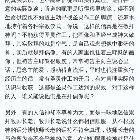
的真实认识，也不能给信徒带出实行真理、遵行神旨
意的实际路途；听道的呢更是听得稀里糊涂，得不到
生命供应也不知道主动寻找圣灵作工的脚踪，还麻木
地持守着各种宗教仪式，你说，这样的信真是在敬拜
神吗？不能获得圣灵作工，把画像和圣经当成神来敬
拜，其实敬拜的就是空气，是自己观念想像中渺茫的
神，实质就是拜偶像。有的人家里也挂着主耶稣的画
像，但祷告主耶稣很敬虔，常常祷告主向主说心里
话，思念主的爱，感动得直流泪，平时也很注重实行
经历主的话，常有圣灵作工的开启，有对真理实际的
认识与收获，这都是圣灵作工达到的果效。对于这样
的人，谁又能说他们是在拜偶像呢？
另外，有的人信神却不尊神为大，而是一味地迷信崇
拜牧师长老。牧师长老说什么都相信顺服，从不根据
神的话分辨牧师长老的话符不符合真理，牧师长老的
所作所为合不合乎神的心意，在他们眼里信神就是什