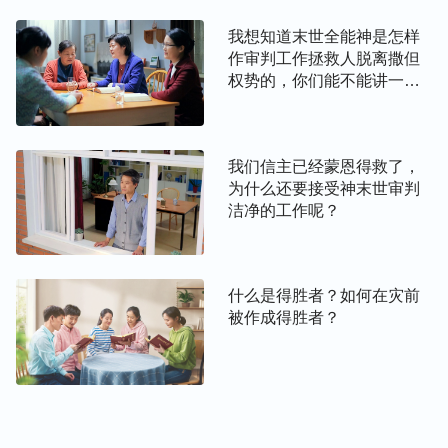
还没有回来。我们这样认为
我想知道末世全能神是怎样
对吗？
作审判工作拯救人脱离撒但
权势的，你们能不能讲一讲
你们的经历见证啊？
我们信主已经蒙恩得救了，
为什么还要接受神末世审判
洁净的工作呢？
什么是得胜者？如何在灾前
被作成得胜者？