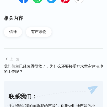
仰望地位权势，迷信跟随牧师长老，把人当作神一样
来对待，把字句道理当作真理一样来持守，这样的人
相关内容
就是外表搞再多宗教仪式，神也不会喜欢，反而反感
厌弃。因为他从来没有把高举神、见证神当作自己的
本分，没有把实际经历神的作工说话看为重要，这样
信神
有声读物
的人是没有生命的糠皮、假信徒，他们所谓的信才是
地地道道的拜偶像。
刘兰
上一篇
相关推荐：
我们信主已经蒙恩得救了，为什么还要接受神末世审判洁净
的工作呢？
信神之人该有的追求（有声读物）
基督教为什么有这么多派别？（有声读物）
联系我们：
主耶稣说“我的羊听我的声音”，你想做听神声音的小