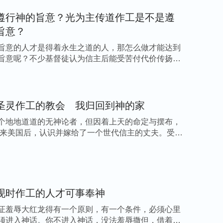
遵行神的旨意？光为主传道作工是不是遵
旨意？
旨意的人才是得着永生之道的人，那怎么做才能达到
旨意呢？不少基督徒认为信主后能受苦付代价传扬主
圣灵作工的教会 我归回到神的家
个地地道道的无神论者，但因着上天的命定与摆布，
年我来美国后，认识并嫁给了一个世代信主的丈夫。受
现时作工的人才可事奉神
证羞辱大红龙得有一个原则，有一个条件，必须心里
须进入神话。你不进入神话，没法羞辱撒但，借着生