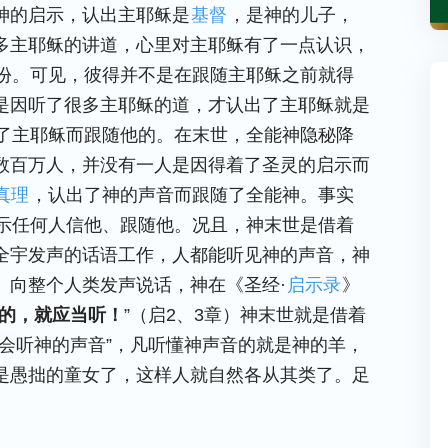
神的启示，认出主耶稣是
基督
，是神的儿子，
多主耶稣的讲道，心里对主耶稣有了一点认识，
份。可见，彼得并不是在跟随主耶稣之前就得
是因听了很多主耶稣的道，才认出了主耶稣就是
了主耶稣而跟随他的。在末世，全能神隐秘降
数百万人，并没有一人是因得着了圣灵的启示而
真理
，认出了神的声音而跟随了全能神。事实
示任何人信他、跟随他。况且，神末世是借着
全宇发声的话语工作，人都能听见神的声音，神
、向整个人类发声说话，神在《圣经·
启示录
》
的，就应当听！
”（启2、3章）神末世就是借着
会听神的声音”，凡听懂神声音的就是神的羊，
是愚拙的童女了，这样人就自然各从其类了。足