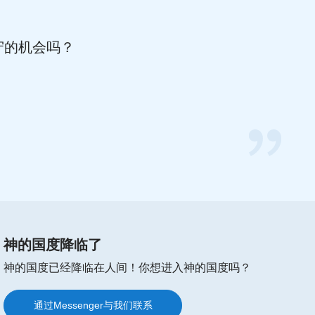
守的机会吗？
你好，如果你正在为以下问题而感
到困惑、迷茫，欢迎免费参加在线
布道，你将会得到答案。👇
A．
如何迎接主的再来
B．
如何脱罪进天国
神的国度降临了
C．
如何亲近神
神的国度已经降临在人间！你想进入神的国度吗？
D．
如何依靠神有信心
E．
如何祷告蒙神垂听
通过Messenger与我们联系
通过WhatsApp与我们联系