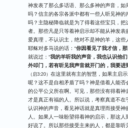
神发表了那么多话语、那么多神的声音，如
吗？信主的各宗各派中都有一些人听见神的声
吗？主隐秘降临就是为了得着这些宝贝，把
者。那些凡是只等着神启示却不能从神发表
爱真理，不认识主，绝对不是神的羊，这些
耶稣对多马说的话：“
你因看见了我才信，那
就说过：“
我的羊听我的声音，我也认识他们
外叩门，若有听见我声音就开门的，我要进
在这里就有主的智慧，如果主启示
（启3:20）
呢？这不是自相矛盾了吗？神是借着人能否
的公平公义所在啊。可见，那些没有得着神
才是真正有福的人。所以说，考察真道不在
认识神的声音，看见神话就是真理而接受神
人。如果人一味盼望得着神的启示，那这人
好说了。所以那些接受主来的人，都是靠听