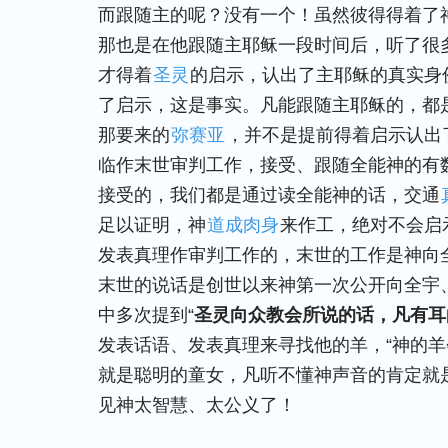
而跟随主的呢？没有一个！虽然彼得得着了
那也是在他跟随主耶稣一段时间后，听了很
才得着
圣灵
的启示，认出了主耶稣的真实身
了启示，这是事实。凡能跟随主耶稣的，都
那要来的
弥赛亚
，并不是提前得着启示认出
临作末世审判工作，接受、跟随全能神的有
接受的，我们都是通过读全能神的话，交通
足以证明，神
道成肉身
来作工，绝对不会启
发表真理作审判工作的，末世的工作是神向
末世的说话是创世以来神第一次公开向全宇
中多次提到“
圣灵向众教会所说的话，凡有耳
发表话语、发表真理来寻找他的羊，“神的羊
就是聪明的童女，凡听不懂神声音的肯定就
见神太智慧、太公义了！