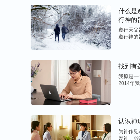
什么是
行神的
遵行天父
遵行神的
的 […]
找到有
我原是一
2014
[…]
认识神
为神作见
爱神，必