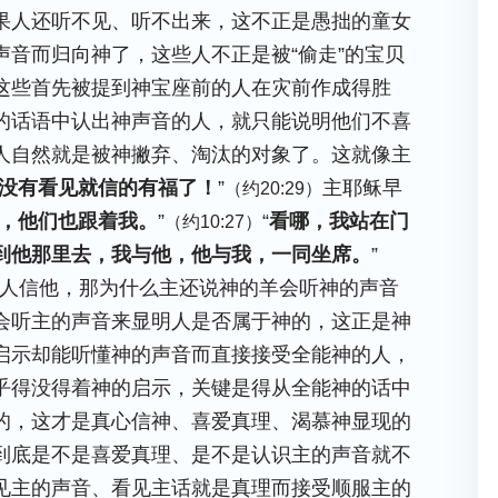
果人还听不见、听不出来，这不正是愚拙的童女
音而归向神了，这些人不正是被“偷走”的宝贝
这些首先被提到神宝座前的人在灾前作成得胜
的话语中认出神声音的人，就只能说明他们不喜
人自然就是被神撇弃、淘汰的对象了。这就像主
没有看见就信的有福了！
”
主耶稣早
（约20:29）
，他们也跟着我。
”
“
看哪，我站在门
（约10:27）
到他那里去，我与他，他与我，一同坐席。
”
人信他，那为什么主还说神的羊会听神的声音
会听主的声音来显明人是否属于神的，这正是神
启示却能听懂神的声音而直接接受全能神的人，
乎得没得着神的启示，关键是得从全能神的话中
的，这才是真心信神、喜爱真理、渴慕神显现的
到底是不是喜爱真理、是不是认识主的声音就不
见主的声音、看见主话就是真理而接受顺服主的