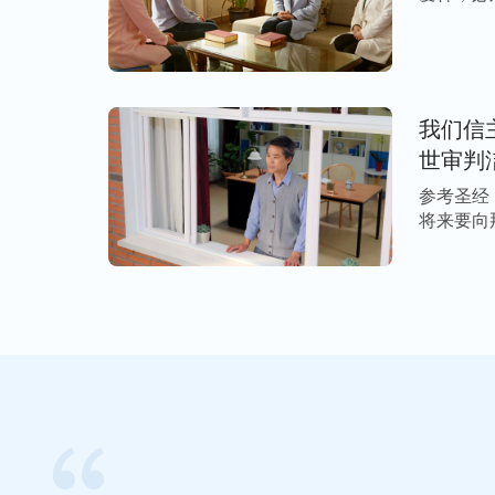
命 […]
我们信
世审判
参考圣经
将来要向
[…]