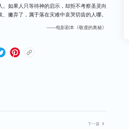
人。如果人只等待神的启示，却拒不考察圣灵向
汰、撇弃了，属于落在灾难中哀哭切齿的人哪。
——电影剧本《敬虔的奥秘》
下一篇