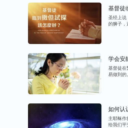
的意图，存着顺服的态度，把一切都交托给
基督徒
祷告。说到这里，我想到约伯临到满山牛羊
圣经上说
满足神，而且很有理智地祷告说：“赏赐的
的狮子，遍
当称颂的。”
所以，我们的祷
（约伯记1:21）
弟兄姊妹们，这是我对为何有的祷告不蒙神
望对大家有所帮助。
学会安
基督徒在
易做到的
作 […]
延伸阅读：
基督徒该如何向神祷告？（有声读物）
如何认
祷告掌握四条原则，你的祷告一定蒙神称许
主耶稣作
给我们平