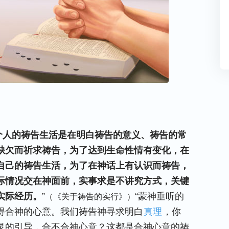
个人的祷告生活是在明白祷告的意义、祷告的常
缺欠而祈求祷告，为了达到生命性情有变化，在
自己的祷告生活，为了在神话上有认识而祷告，
际情况交在神面前，实事求是不讲究方式，关键
实际经历。
”
“蒙神垂听的
（《关于祷告的实行》）
得合神的心意。我们祷告神寻求明白
真理
，你
灵的引导，合不合神心意？这都是合神心意的祷