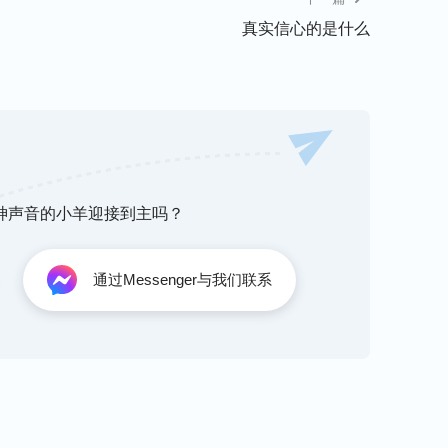
地揭示了出来，外表看咱们是在求神作，实际上
真实信心的是什么
例如：我们在生活中遇到不如意的事，家人生病
们接连祷告几天，病还是不见好转，我们再次祷
了我们的祷告里带着个人的要求，因为若没有要
会埋怨神的。其实只要我们仔细反省我们以往的
令神太多，没有一点顺服神的成分。神是造物
小小的受造之物，我们若总是要求神按我们的意
，神也不会按我们的要求来作。
听神声音的小羊迎接到主吗？
寻求、顺服的心，比如你临到一件事不知怎么
通过Messenger与我们联系
道怎么处理，我愿在这事上满足你，我愿意寻求
思都是违背你心意的，都是抵挡你的，都是不合
我，在这事上引导我，让我不触犯你……’这样
这些话给我们每一个跟随主的人指出了正确的
）
，学会在临到的事上否认自己的意思，放下自己