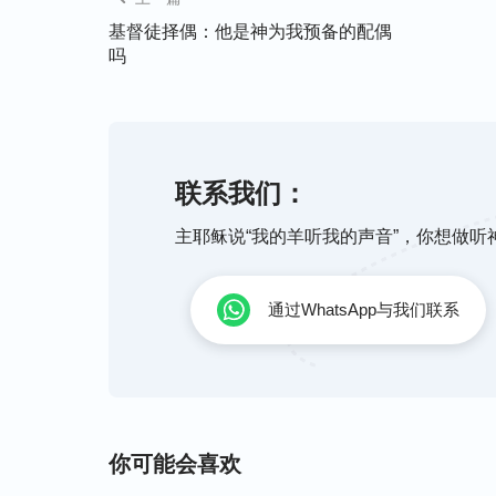
这段话将我们祷告没有理智的丑态一针见血
基督徒择偶：他是神为我预备的配偶
都是在要求神、强迫神按我们的意思来作。
吗
了，我们就会求神赶紧给家人治病，如果我
告时里面就会产生埋怨神的表现，这正显明
求的话，当神没按我们的意思作，我们也不
祷告，就会发现我们平时的祷告要求神、命
联系我们：
主，至高无上，掌管天地万物，我们是一个
思来，那我们就是站错地位，太没有理智了
主耶稣说“我的羊听我的声音”，你想做
我又看到这段话的后面说道：“
祷告应该存着
通过WhatsApp与我们联系
处理，你就说：‘神哪！在这件事上我不知
你的心意，愿你的旨意成就。你知道人的意
真理的，我只愿按着你的意思行，求你开启
的祷告口气就合适。
”
（《祷告的意义与实行》
你可能会喜欢
实行路途，那就是得站在受造之物的位置上