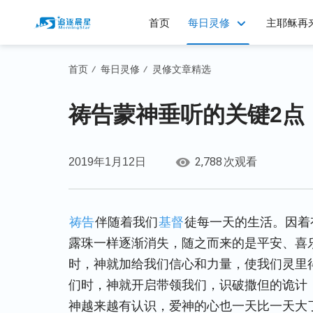
首页
每日灵修
主耶稣再
首页
每日灵修
灵修文章精选
/
/
祷告蒙神垂听的关键2点
2,788
2019年1月12日
次观看
祷告
伴随着我们
基督
徒每一天的生活。因着
露珠一样逐渐消失，随之而来的是平安、喜
时，神就加给我们信心和力量，使我们灵里
们时，神就开启带领我们，识破撒但的诡计
神越来越有认识，爱神的心也一天比一天大