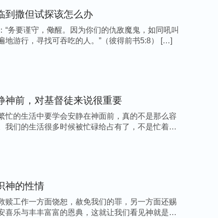
神，由神摆布安排，只为满足神、寻求神心意而
临到撒但试探该怎么办
被强盗掳走，他的态度是顺服，没有怨言，只求
：“务要谨守，儆醒。因为你们的仇敌魔鬼，如同吼叫
是耶和华，收取的也是耶和华；耶和华的名是应
地游行，寻找可吞吃的人。”（彼得前书5:8） […]
告要蒙神垂听，站好地位，有理智必不可少。
垂听，又该如何祷告才蒙神垂听的一点认识，希
静神前，对基督徒来说很重要
—— 刘静
繁忙的生活中要学会安静在神面前，真的不是那么容
。我们的生活很多时候被忙碌给占有了，不是忙着工
识神的性情
！
救赎工作一方面饶恕，赦免我们的罪，另一方面还赐
安喜乐与丰丰富富的恩典，这就让我们看见神就是怜