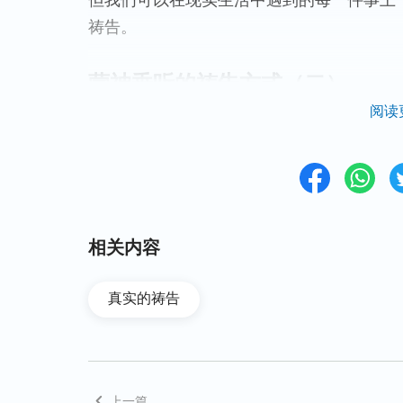
但我们可以在现实生活中遇到的每一件事上
祷告。
蒙神垂听的祷告方式（二）
阅读
还有，我们祷告时得有理智站对地位，这个
Facebook我曾看到这样一段话：“
你们很少
要是说心里话，就像平时说话一样，但有些
求神赐给，结果越祷告越干巴。祷告时，你
事看不透让神加给智慧也好，加力量也好，
相关内容
如果你没有理智，跪下来就说：神你加给我
么什么，求你让我如何如何……这个‘求’里
真实的祷告
这么作，并且你自己事先都定规了。这样的
么做了，那你这样的祷告能有什么果效？
”
（
上一篇