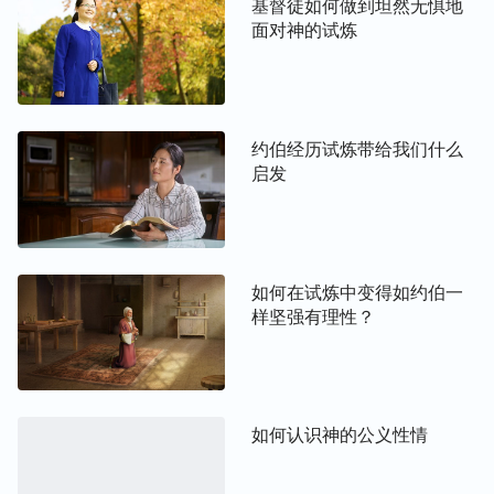
然不合我们的观念，难以理解，甚至我们在这些环境
基督徒如何做到坦然无惧地
中会感到痛苦、煎熬，但是这里面却包含着神的良苦
面对神的试炼
用心。就像亚伯拉罕在试炼中站住了见证，神看到了
亚伯拉罕的真心，不仅没要他的儿子，而且还赐福亚
伯拉罕的后裔多如海边的沙，天上的星。在这背后还
约伯经历试炼带给我们什么
包含着神更深一层的心意，神拣选亚伯拉罕担当他经
启发
营人类工作的领头人物，定意要在亚伯拉罕的后裔身
上作神经营人类的工作，要把神的作为、神的智慧、
神的权柄与能力显现在这部分人身上。从旧约圣经
中，我们不难看出，神律法时代的工作主要就是作在
如何在试炼中变得如约伯一
以色列，颁布律法，带领人在地上生活，以色列就是
样坚强有理性？
神在地上作拯救工作的试点，是发源地。而且神第一
次
道成肉身
，也是作工在以色列，神取了犹太人的形
像，救赎人类，以至
恩典
时代主耶稣救赎人类的福音
从犹太传遍整个世界。
如何认识神的公义性情
从中我们就可以看到亚伯拉罕所蒙的福气之大，他能