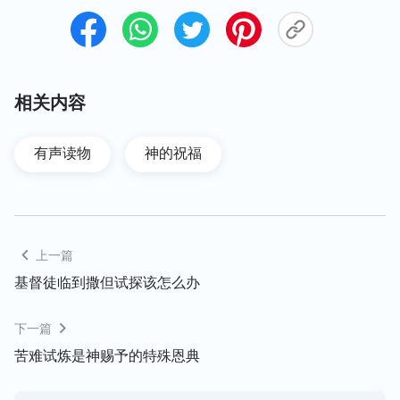
在这里我想说的第二个人物就是信心之父——亚伯拉
罕。弟兄姊妹都知道亚伯拉罕一百岁时，神赐给他一
个儿子，亚伯拉罕也特别疼爱以撒。可有一天，神的
相关内容
试炼就临到了亚伯拉罕，神说：“
你带着你的儿子，
就是你独生的儿子，你所爱的以撒，往摩利亚地去，
有声读物
神的祝福
在我所要指示你的山上，把他献为燔祭。
”
（创世记
试想一下，这样的试炼临到谁都很难承受，有
22:2）
的人甚至会对神满了观念、抵触，可亚伯拉罕怎么对
待的呢？他虽然心里难受痛苦，但他顺服神，不与神
上一篇
讲理、讲条件。就在他独自带着以撒到山上，举刀要
杀以撒的时候，神派使者及时制止了亚伯拉罕，试炼
基督徒临到撒但试探该怎么办
就此结束。而且神指着自己起誓，赐大福给亚伯拉
下一篇
罕，神说：“
论福，我必赐大福给你；论子孙，我必
苦难试炼是神赐予的特殊恩典
叫你的子孙多起来，如同天上的星，海边的沙。你子
孙必得着仇敌的城门，并且地上万国都必因你的后裔