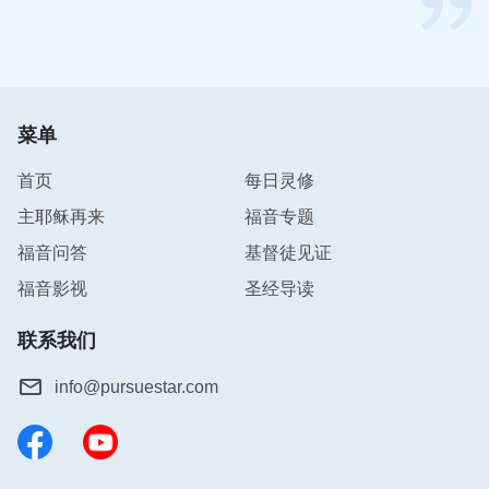
在这个过程中姊妹对神的信心增加了，对神的全能主
宰也有了更实际的体会。还有的弟兄姊妹在事业一帆
风顺时，感谢神的祝福，但是当临到生意的不顺，家
庭拮据时，心里的怨言就出来了，埋怨神怎么没祝福
菜单
呢。但是后来借着神话语的揭示，才看到自己信神就
是在跟神搞交易，将神当成了聚宝盆，认识了自己信
首页
每日灵修
神不对的存心，从而纠正了自己错误的信神观点，站
主耶稣再来
福音专题
对了受造之物的位置。当摆对存心经历时，不仅生命
福音问答
基督徒见证
有了长进，而且生意也重新有了起色。……弟兄姊妹
福音影视
圣经导读
临到这些试炼，肉体都不同程度地受了许多苦，可从
中却收获了更宝贵的东西——对神拯救人的心意越来
联系我们
越明白，对神的认识也更加实际，得着了更多的
真
理
。所以可以说，试炼是神对我们
基督徒
的别样祝
info@pursuestar.com
福，是我们生命长大，得到神称许的必经之路。
你好，如果你正在为以下问题而感到困惑、
迷茫，欢迎免费参加在线布道，你将会得到
既然试炼对每一个基督徒都这么有益处，我们还有什
答案。👇