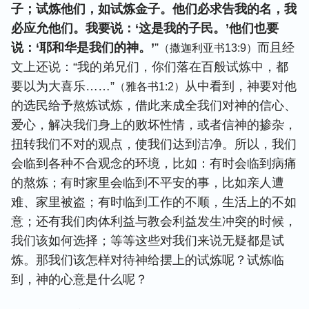
子；试炼他们，如试炼金子。他们必求告我的名，我
必应允他们。我要说：‘这是我的子民。’他们也要
说：‘耶和华是我们的神。’
”
而且经
（撒迦利亚书13:9）
文上还说：“我的弟兄们，你们落在百般试炼中，都
要以为大喜乐……”
从中看到，神要对他
（雅各书1:2）
的选民给予熬炼试炼，借此来成全我们对神的信心、
爱心，解决我们身上的败坏性情，或者信神的掺杂，
扭转我们不对的观点，使我们达到洁净。所以，我们
会临到各种不合观念的环境，比如：有时会临到病痛
的熬炼；有时家里会临到不平安的事，比如亲人遭
难、家里被盗；有时临到工作的不顺，生活上的不如
意；还有我们肉体利益与教会利益发生冲突的时候，
我们该如何选择；等等这些对我们来说无疑都是试
炼。那我们该怎样对待神给摆上的试炼呢？试炼临
到，神的心意是什么呢？