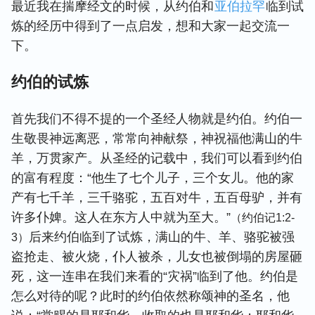
最近我在揣摩经文的时候，从约伯和
亚伯拉罕
临到试
炼的经历中得到了一点启发，想和大家一起交流一
下。
约伯的试炼
首先我们不得不提的一个圣经人物就是约伯。约伯一
生敬畏神远离恶，常常向神献祭，神祝福他满山的牛
羊，万贯家产。从圣经的记载中，我们可以看到约伯
的富有程度：“他生了七个儿子，三个女儿。他的家
产有七千羊，三千骆驼，五百对牛，五百母驴，并有
许多仆婢。这人在东方人中就为至大。”
（约伯记1:2-
后来约伯临到了试炼，满山的牛、羊、骆驼被强
3）
盗抢走、被火烧，仆人被杀，儿女也被倒塌的房屋砸
死，这一连串在我们来看的“灾祸”临到了他。约伯是
怎么对待的呢？此时的约伯依然称颂神的圣名，他