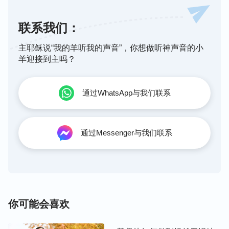
得福，因为你听从了我的话。
”
（创世记22:17-18）
联系我们：
我在一本书籍中看到有段话说：“
在人看，神作很多
事让人难以理解，甚至不可思议。当神想摆布一个人
主耶稣说“我的羊听我的声音”，你想做听神声音的小
的时候，这个‘摆布’在人那儿很多时候是不合人观念
羊迎接到主吗？
的，也是让人难以理解的，但是就这个‘不合人观
念’、‘难以理解’正是神对人的试炼也是对人的考验。
通过WhatsApp与我们联系
而在亚伯拉罕身上就能表现出对神的顺服，这就是他
能够满足神要求的一个最基本的条件。在这个时候，
就是亚伯拉罕能顺服神的要求——将以撒献上的时
通过Messenger与我们联系
候，神对人类，就是对他所选的亚伯拉罕此人才真正
地放心了，真正地有一个认可了，神确定了他自己选
的这个人物是可以担当他应许、担当他接下来的经营
计划的一个必不可少的领头人物。
”
你可能会喜欢
从这段话中看到，神摆设环境试炼我们，从外表看虽