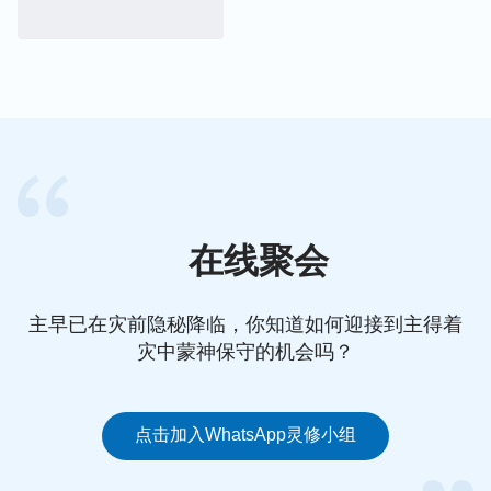
够成为多国的父，神的前两步作工都作在以色列，这
可以说跟当初神对他的这次试炼有关。
从中得到的启发
我们从亚伯拉罕、约伯临到的试炼中不难看出，试炼
临到都有神的美意在其中，不仅能使我们得着神的祝
福，更重要的是能让我们的属灵生命长进一大截，对
在线聚会
神更有认识，在信神的这条路上走得更稳更扎实。亚
伯拉罕、约伯的试炼，虽不是我们一般人能经历到
主早已在灾前隐秘降临，你知道如何迎接到主得着
的，我们没有那样的身量，也没有那样的资格承受这
灾中蒙神保守的机会吗？
样的试炼，但在我们生活中依然会临到各种大小不同
的试炼。我看到有的姊妹临到病痛的折磨，命在旦
夕，可她依然对神充满信心，愿将自己的生死交在神
点击加入WhatsApp灵修小组
的手中，不管自己的病能不能好，都愿意顺服神的摆
布安排，最终看到了神的作为，病痛奇妙般地好了，