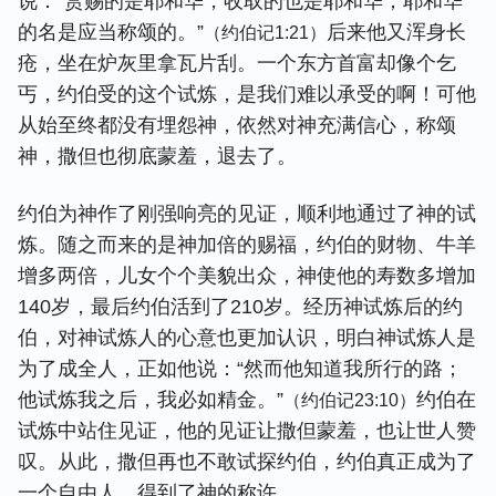
说：“赏赐的是耶和华，收取的也是耶和华；耶和华
的名是应当称颂的。”
后来他又浑身长
（约伯记1:21）
疮，坐在炉灰里拿瓦片刮。一个东方首富却像个乞
丐，约伯受的这个试炼，是我们难以承受的啊！可他
从始至终都没有埋怨神，依然对神充满信心，称颂
神，撒但也彻底蒙羞，退去了。
约伯为神作了刚强响亮的见证，顺利地通过了神的试
炼。随之而来的是神加倍的赐福，约伯的财物、牛羊
增多两倍，儿女个个美貌出众，神使他的寿数多增加
140岁，最后约伯活到了210岁。经历神试炼后的约
伯，对神试炼人的心意也更加认识，明白神试炼人是
为了成全人，正如他说：“然而他知道我所行的路；
他试炼我之后，我必如精金。”
约伯在
（约伯记23:10）
试炼中站住见证，他的见证让撒但蒙羞，也让世人赞
叹。从此，撒但再也不敢试探约伯，约伯真正成为了
一个自由人，得到了神的称许。