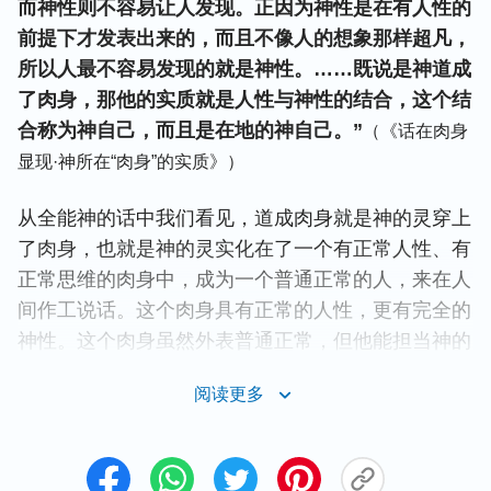
而神性则不容易让人发现。正因为神性是在有人性的
前提下才发表出来的，而且不像人的想象那样超凡，
所以人最不容易发现的就是神性。……既说是神道成
了肉身，那他的实质就是人性与神性的结合，这个结
合称为神自己，而且是在地的神自己。”
（《话在肉身
显现·神所在“肉身”的实质》）
从全能神的话中我们看见，道成肉身就是神的灵穿上
了肉身，也就是神的灵实化在了一个有正常人性、有
正常思维的肉身中，成为一个普通正常的人，来在人
间作工说话。这个肉身具有正常的人性，更有完全的
神性。这个肉身虽然外表普通正常，但他能担当神的
作工，能发表神的声音，能带领人类，也能拯救人
阅读更多
类，就是因为他有完全的神性。这个完全的神性指的
就是神的灵所具备的神的原有性情、神的圣洁公义的
实质、神的所有所是、神的全能智慧，以及神的权