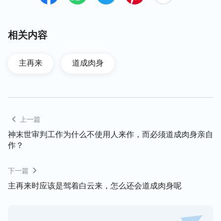
柄、能力都实化在肉身里了，这个肉身就是基督，就
是来在地上作工拯救人类的实际的神。从外表看，基
督就是一个普通正常的人子，但他与所有受造的人有
相关内容
着实质性区别：受造的人类只有人性，丝毫没有神性
实质；而基督不仅有正常人性，更主要他有完全的神
主再来
道成肉身
性，所以他有神的实质，就能完全代表神，以神的身
份发表一切真理，发表神的性情与所有所是，赐给人
真理、道路、生命，这是任何受造的人类无法达到
的。基督作工说话，发表神的性情、神的所有所是，
上一篇
都是在肉身中发表的，不管他怎么发表神的话语、神
神末世审判工作为什么不使用人来作，而必须道成肉身亲自
的作工，他始终都活在正常的人性里，是一个正常的
作？
肉身，一点不超然，这就证明神已经来在了肉身，神
已经成了一个普通的人。就是这个普通正常的肉身成
下一篇
就了“话在肉身显现”的事实，这就是道成肉身的实际
主再来时应该是驾着白云来，怎么还会道成肉身呢
的神。就是因为基督有完全的神性，所以他能代表
神，他能发表真理，能拯救人类；就是因为基督有完