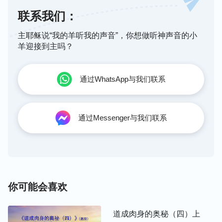
全的神性，他就能直接发表神话而不是传达神话，就
联系我们：
能随时随地地发表真理供应人、浇灌人、牧养人，带
领整个人类；就是因为基督有完全的神性，就足以说
主耶稣说“我的羊听我的声音”，你想做听神声音的小
明他具备神的身份，有神的实质，我们才能说他就是
羊迎接到主吗？
道成肉身，就是实际的神自己。
通过WhatsApp与我们联系
道成肉身最大的奥秘，不在乎他肉身的形像是高大还
是普通正常，而是在于这个外表普通的人里面隐藏着
完全的神性，这隐藏的神性正是任何人无法发现、无
通过Messenger与我们联系
法看见的，就如当年主耶稣来作工时，如果人听不见
他的声音，不经历他的说话作工，没有人能认识主耶
稣就是基督，就是神的儿子。所以，神道成肉身就是
神隐秘降临在人中间最好的方式。主耶稣来时，没有
人能从外表看出主耶稣是基督、是道成肉身，没有人
你可能会喜欢
能发现他的人性里面还隐藏着神性。直到主耶稣发表
真理，作了救赎人类的工作，当人发现他的话语有权
道成肉身的奥秘（四）上
柄、有能力时，人才开始跟随他；当主耶稣从死里复