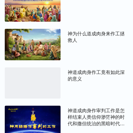
活向人显现，人才真实看见主耶稣就是道成肉身的基
督、是神的显现。如果他不发表真理、不作工作，没
有人能跟随他，如果他不见证自己就是基督，就是神
的显现，也没有人能认识他。在人的观念想象里认
神为什么道成肉身来作工拯
救人
为，如果真是神道成的肉身，就应该是超凡的肉身，
像伟人一样，长相雄伟、高大，仪表堂堂，不仅说话
有权柄、有能力，还有神迹奇事随着，那才是道成肉
身的神。如果长相普通，像平凡的人，还有正常的人
神道成肉身作工竟有如此深
性，那肯定不是道成肉身。我们再回想，主耶稣道成
的意义
肉身来作工说话时，无论他怎样发表真理，发表神的
声音，人都不认识他，并且当人见证主耶稣时，都在
说“那不是约瑟的儿子吗？不是拿撒勒人吗？”为什么
人这样议论他？就是因为主耶稣的外表有正常人性，
神道成肉身作审判工作是怎
是普通的人，不是高大伟人的形像，人就不接受他。
样结束人类信仰渺茫神的时
代和撒但统治的黑暗时代
其实，既是道成肉身，就务必得有正常的人性，让人
的？
看到神穿上的肉身是普通正常的肉身，外表必须得是