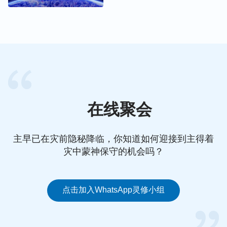
一个真实的人、正常的人，如果穿的肉身是超凡的
人，特别的人，不是真实的人，那就失去了道成肉身
的意义。所以，基督必须得有正常人性，是一个真实
的人，这样才能证明他是“道”成了“肉身”。
我们来看全能神的话：
“道成肉身的意义就是一个普
通正常的人作神自己的工作，也就是神在人性里作神
在线聚会
性的工作，借此打败撒但。……假如神第一次来了没
有二十九岁以前的正常人性，生下来就显神迹奇事，
主早已在灾前隐秘降临，你知道如何迎接到主得着
会说话就说天上的话，生来就能看透天下事，凡是人
灾中蒙神保守的机会吗？
心里想的，凡是人心里所存的，他都能看出来，这样
的人就不能称为正常的人，这样的肉身也不能称为肉
身，若基督是这样的一个人，那神道成肉身的意义与
点击加入WhatsApp灵修小组
实质就都没有了。他有正常人性就证明他是神‘道’成
了‘肉身’，他有正常人的成长过程更证明他是一个正
常的肉身，再加上他的作工足可证实他是‘神的话’，