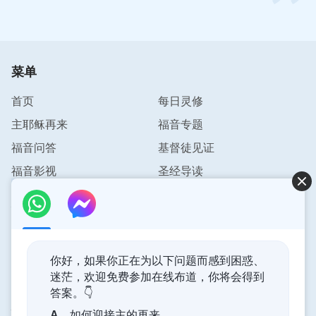
也是‘神的灵’成了‘肉身’。因着工作的需要神成了肉
身，也就是这步工作务必要在肉身作，即在正常人性
里作，这就是‘道成肉身’‘话在肉身显现’的前提，这是
菜单
两次道成肉身的内幕。”
（《话在肉身显现·神所在“肉身”
的实质》）
首页
每日灵修
主耶稣再来
福音专题
“若是神道成的肉身一降生就正式开始尽职分，而且
福音问答
基督徒见证
都是超然的神迹奇事，那肉身的实质就没有了，所以
说，道成肉身的人性是为肉身的实质而有的，没有人
福音影视
圣经导读
性的肉身是不存在的，而且没有人性的人就是非人
联系我们
类，这样，肉身的人性就成了神道成的肉身的固有的
属性。谁若说‘神成为肉身只有神性没有人性’，那就
info@pursuestar.com
是亵渎，因为这是根本不存在的说法，而且违背道成
你好，如果你正在为以下问题而感到困惑、
肉身的原则。……道成肉身的人性是为了维持在肉身
迷茫，欢迎免费参加在线布道，你将会得到
中的神性的正常作工的，而正常的大脑思维是维持正
答案。👇
神的国度降临了
常人性的，正常的大脑思维又是维持肉身的一切正常
A．
如何迎接主的再来