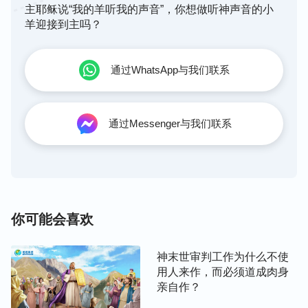
望救主耶稣能够驾着白云在末世的某一个大喜的日子
主耶稣说“我的羊听我的声音”，你想做听神声音的小
降临在人中间向万人显现。当然，这也是今天所有的
羊迎接到主吗？
接受耶稣救主之名的人所共同盼望的，全宇之下凡知
道耶稣救主救恩的人都在‘苦苦地巴望’耶稣基督能够
通过WhatsApp与我们联系
突然降临，来‘应验’耶稣在世时所说的话‘我怎么走，
同样我还要怎么来’。人都这样认为：耶稣钉十字架
复活以后是驾着白云归到天上至高者的右边的，同
通过Messenger与我们联系
样，他仍然驾着一朵白云（白云就指耶稣归到天上之
时所驾的白云）带着犹太人的形像、穿着犹太人的服
饰降临在苦苦巴望他几千年的人类中间，向他们显现
之后赐给他们食物，向他们涌出活水，满有恩典、满
有慈爱地生活在人中间，活灵活现，等等这一切人的
你可能会喜欢
观念中所认为的。但是，耶稣救主却并没有那样作，
他作的与人的观念恰恰相反，他并不在那些苦盼他重
神末世审判工作为什么不使
归的人中间降临，而且也没有驾着白云向万人显现。
用人来作，而必须道成肉身
亲自作？
他早已降临，但人却并不认识，人也并不知晓，只是