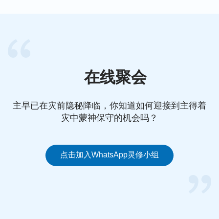
表出来，让所有接受他刑罚审判的人看见了人子的真
正面目，这面目正是约翰看见的人子的面目的真实写
照（当然，不接受神在国度时代作工的人对这些根本
看不见）。”
在线聚会
“我告诉你们，那些因着神迹而信神的定规是灭亡的
种类，那些因着不能领受重返肉身的耶稣所说之话的
主早已在灾前隐秘降临，你知道如何迎接到主得着
定规是地狱的子孙，定规是天使长的后裔，定规是永
灾中蒙神保守的机会吗？
远灭亡的种类。或许有许多人并不在意我所说的话，
但我还是要告诉每一位跟随耶稣的所谓的圣徒，当你
们的肉眼亲自看见耶稣驾着白云从天而降的时候已是
点击加入WhatsApp灵修小组
公义的日头公开出现的时候。那时或许你的心情激动
万分，但你可曾知道，当你看见耶稣从天而降的时候
也正是你下到地狱接受惩罚的时候，那时已是神经营
计划宣告结束的时候，是神赏善罚恶的时候，因为神
的审判已在人未曾看见神迹只有真理发表的时候结束