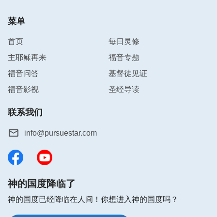
了。那些接受真理不求神迹而被洁净的人归在了神的
菜单
宝座前，投入了造物主的怀中，只有那些坚持一个信
念‘不是驾着白云的耶稣就是假基督’的人将会受到永
首页
每日灵修
久的惩罚，因为他们只相信会显神迹的耶稣，却不承
主耶稣再来
福音专题
认发表严厉审判、释放生命真道的耶稣，这样就只好
福音问答
基督徒见证
让耶稣公开驾着白云重归时来解决他们了。他们太固
福音影视
圣经导读
执、太自信、太狂妄了，这样的败类怎么能得着耶稣
的赏赐呢？耶稣的再来对于能接受真理的人是一个极
联系我们
大的拯救，对于不能接受真理的人就是被定罪的记
号。你们当选择自己的路，不要做亵渎圣灵、弃绝真
info@pursuestar.com
理的事，不要做无知狂妄的人，当做顺服圣灵引导、
渴慕寻求真理的人，这样对你们才有益处。”
神的国度降临了
延伸阅读
神的国度已经降临在人间！你想进入神的国度吗？
什么是道成肉身？道成肉身的实质是什么？