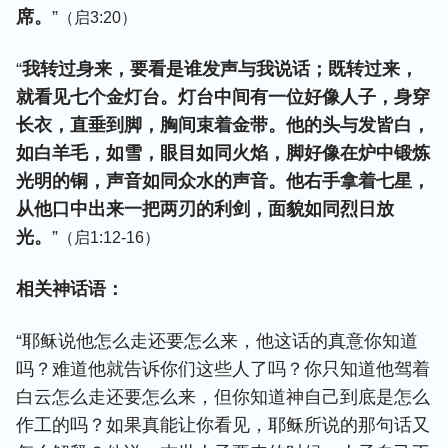
席。
”
（启3:20）
“
我转过身来，要看是谁发声与我说话；既转过来，
就看见七个金灯台。灯台中间有一位好像人子，身穿
长衣，直垂到脚，胸间束着金带。他的头与发皆白，
如白羊毛，如雪，眼目如同火焰，脚好像在炉中锻炼
光明的铜，声音如同众水的声音。他右手拿着七星，
从他口中出来一把两刃的利剑，面貌如同烈日放
光。
”
（启1:12-16）
相关神话语：
“耶稣说他怎么走还要怎么来，他这话的真意你知道
吗？难道他就告诉你们这些人了吗？你只知道他驾着
白云怎么走还要怎么来，但你知道神自己到底是怎么
作工的吗？如果真能让你看见，耶稣所说的那句话又