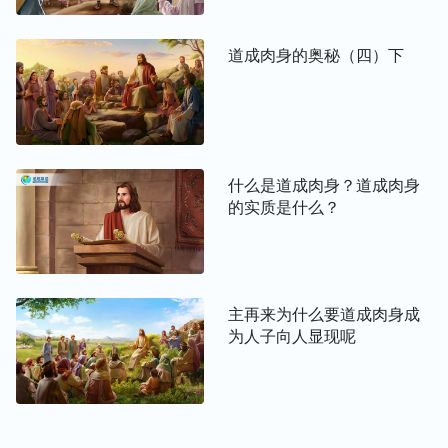
在漫无目的地等待着他，岂不知他早已驾着‘白
云’（白云就指他的灵、他的话、他的全部性情与所
道成肉身的奥秘（四）下
是）降在了末世要作成的一班得胜者中间！”
“那些能顺服
真理
、顺服神作工的人都将归在第二次
道成肉身的神——全能者的名下，这些人都能接受神
的亲自带领，得着更多、更高的真理，得着真正的人
什么是道成肉身？道成肉身
生，看见前人所未看见的异象：‘我转过身来，要看
的实质是什么？
是谁发声与我说话；既转过来，就看见七个金灯台。
灯台中间有一位好像人子，身穿长衣，直垂到脚，胸
间束着金带。他的头与发皆白，如白羊毛，如雪，眼
目如同火焰，脚好像在炉中锻炼光明的铜，声音如同
主再来为什么要道成肉身成
众水的声音。他右手拿着七星，从他口中出来一把两
为人子向人显现呢
刃的利剑，面貌如同烈日放光。’
这
（
启示录
1:12-16）
异象就是神的全部性情的发表，而这全部性情的发表
也正是此次道成肉身的神工作的发表。在阵阵刑罚、
审判之中，人子将其原有的性情以发声说话的方式发