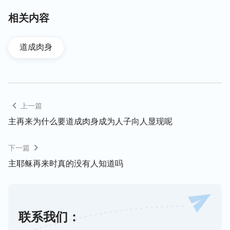
神要说话发声来作工只有道成肉身，否则他的工作将
相关内容
不能达到目的。”
“几千年来，人一直盼望能够看见救世主的降临，盼
道成肉身
望能够看见救世主耶稣驾着白云亲自降临在渴慕盼望
他几千年的人中间，人也都盼望救世主重归与人重
逢，就是盼望那与人分别了几千年的救主耶稣重新归
回，仍旧作他在犹太人中间作的救赎的工作，来怜悯
上一篇
人，来爱人，来赦免人的罪、担当人的罪，以至于他
主再来为什么要道成肉身成为人子向人显现呢
担当人的一切所有过犯，把人从罪中拯救出来。人所
盼望的就是救主耶稣仍旧作人可爱的、可亲可敬的救
下一篇
世主，从不向人发怒，也不责备人，而是饶恕、担当
主耶稣再来时真的没有人知道吗
人的一切所有罪过，以至于仍旧为人死在十字架上。
自从耶稣走后，跟随他的门徒，以至于因着他的名
得
救
的所有的圣徒都是在这样苦苦地想念他、期盼他，
联系我们：
恩典
时代所有的从耶稣
基督
蒙恩得救的人，都是盼