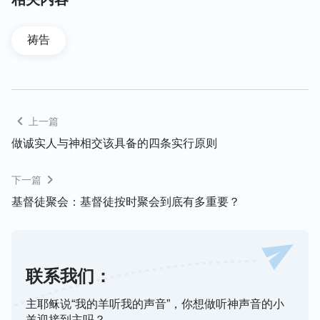
祷告
上一篇
做诚实人与神相交该具备的四条实行原则
二、我们要常常读主的话，揣摩主话，把
下一篇
主话作为我们生存的根基。
基督徒聚会：基督徒按时聚会到底有多重要？
很多时候，我们读经会浮于外表形式，并不注重揣摩
主的话，心里没有主的话，在现实生活中，就很难安
静在主的面前。其实我们可以在每日读经时清心揣
联系我们：
摩，在主的话上多跟主祷告、寻求。当我们这样实行
时，神看到我们有一颗渴慕
真理
的心，就会开启引导
主耶稣说“我的羊听我的声音”，你想做听神声音的小
羊迎接到主吗？