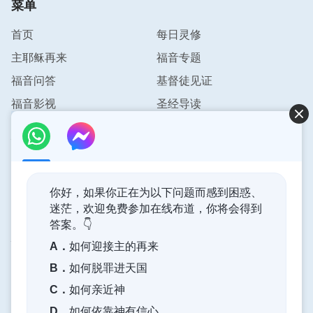
菜单
时，也能体尝到神就在我们身边陪伴着我们，我们越
这样揣摩、实行，心就越能安静在神面前，对神也越
首页
每日灵修
来越有认识，产生敬畏神的心。
主耶稣再来
福音专题
福音问答
基督徒见证
今天的交通希望能对你有帮助，也希望你能保持与神
福音影视
圣经导读
的正常关系，相信咱们按着以上这几条操练把心安静
在神面前，就会有神的带领与祝福，灵里平安有喜
联系我们
乐。愿主与你同在！
info@pursuestar.com
——渴慕
你好，如果你正在为以下问题而感到困惑、
推荐阅读：
每日读经：衡量与神关系正常的三条标准
迷茫，欢迎免费参加在线布道，你将会得到
答案。👇
神的国度降临了
A．
如何迎接主的再来
神的国度已经降临在人间！你想进入神的国度吗？
B．
如何脱罪进天国
C．
如何亲近神
通过Messenger与我们联系
D．
如何依靠神有信心