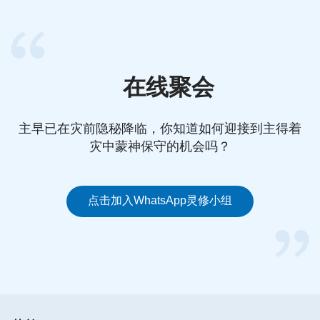
我们平时可以常常思念主的爱，回忆主在我们身上作
的工作，从中揣摩主对我们的拯救与良苦用心，这样
我们就会常常受圣灵的感动，心更加愿意亲近主、满
足主。比如，晚上睡觉前，咱们躺在床上的时候，心
在线聚会
里可以揣摩揣摩，这一天当中或者在过去的岁月里，
自己都蒙了主哪些保守，体尝到主的哪些爱。比如当
主早已在灾前隐秘降临，你知道如何迎接到主得着
我们在侍奉上临到一些难处时，主是怎样一步步带领
灾中蒙神保守的机会吗？
我们度过难关的，我们越揣摩，越能明白神的心意，
知道神就是借着这些难处来成全我们得真理的，越这
样经历对神越有信心，对神在我们身上作的拯救工作
点击加入WhatsApp灵修小组
就越有认识，也更加能体会到神拯救我们的良苦用
心。有时想想神为了拯救我们这些败坏的人类，卑微
隐藏来在我们中间，替我们赎罪，被钉在了十字架
上，看到神为我们作的这些，就会常常被神的爱感
动，心里就有一股无穷的力量，愿意背叛肉体不活在
难处里，尽上自己的全力去满足神。在揣摩主的爱