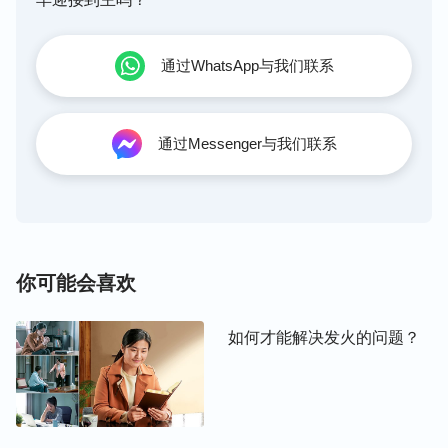
我们明白神的心意，这样我们每天都会有新的收获，
不知不觉心就能安静在神面前了。
通过WhatsApp与我们联系
比如我们读主耶稣的话
：
“
我实在告诉你们，凡要承
受神国的，若不像小孩子，断不能进去。
”
（可
我们就得揣摩：主耶稣为什么说不变成小孩子
10:15）
通过Messenger与我们联系
的样式，就不能进
天国
呢？主的心意是啥呢？小孩子
的样式具体有哪些表现？我们又该怎样实行才能活出
小孩子的样式？当我们带着负担跟神祷告，反复揣摩
时，神就会开启我们明白这句话的真实含义。说到小
孩子就是比较天真、单纯、诚实，心里有啥就说啥，
你可能会喜欢
不包裹不隐藏，小孩子说话没有谎言，没有欺骗，从
小孩的说话当中就能看到他们的内心，没有阴险、诡
如何才能解决发火的问题？
诈，所以与他们相处很轻松，不用有啥担心顾虑；如
果我们不变成小孩子的样式，心里满了诡诈，作工侍
奉竟跟神搞交易，为得福、得冠冕，为满足个人的野