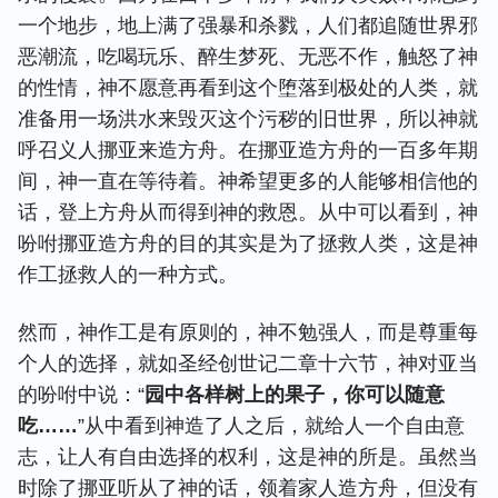
一个地步，地上满了强暴和杀戮，人们都追随世界邪
恶潮流，吃喝玩乐、醉生梦死、无恶不作，触怒了神
的性情，神不愿意再看到这个堕落到极处的人类，就
准备用一场洪水来毁灭这个污秽的旧世界，所以神就
呼召义人挪亚来造方舟。在挪亚造方舟的一百多年期
间，神一直在等待着。神希望更多的人能够相信他的
话，登上方舟从而得到神的救恩。从中可以看到，神
吩咐挪亚造方舟的目的其实是为了拯救人类，这是神
作工拯救人的一种方式。
然而，神作工是有原则的，神不勉强人，而是尊重每
个人的选择，就如圣经创世记二章十六节，神对亚当
的吩咐中说：“
园中各样树上的果子，你可以随意
吃……
”从中看到神造了人之后，就给人一个自由意
志，让人有自由选择的权利，这是神的所是。虽然当
时除了挪亚听从了神的话，领着家人造方舟，但没有