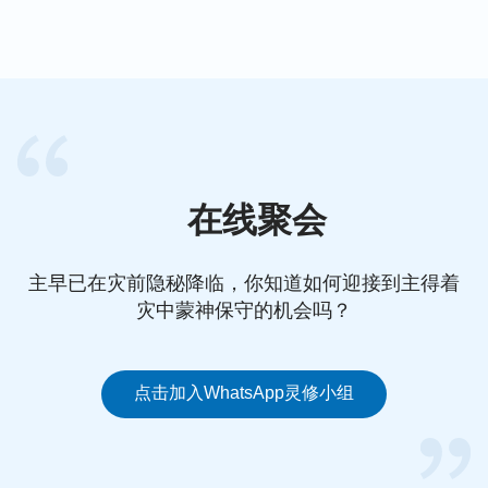
方舟呢？
—— 方颖
扩展阅读
末世挪亞的日子來臨 如何尋求神的顯現 | 基
督徒靈修生活
在线聚会
主早已在灾前隐秘降临，你知道如何迎接到主得着
灾中蒙神保守的机会吗？
点击加入WhatsApp灵修小组