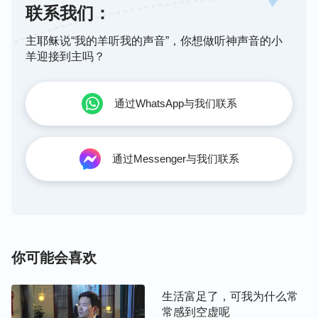
来一间一间地造，虽然受了许多苦，也遭到了当时人
联系我们：
对他的讥笑嘲讽与谩骂，但挪亚丝毫不受其影响，用
主耶稣说“我的羊听我的声音”，你想做听神声音的小
一颗执着诚实的心，按照神的要求造方舟，并传福音
羊迎接到主吗？
给当时的人。一百多年后方舟造好了，可是除了挪亚
一家人以外没有人相信神会用洪水灭世。最后挪亚一
通过WhatsApp与我们联系
家八口以及地上的飞禽走兽等活物都留下余种进入方
舟，方舟的门就关了，然后神就降洪水在地上，雨下
了四十昼夜，毁灭了地上一切的活物和那个时代邪恶
通过Messenger与我们联系
败坏的人类。那次洪水灭世只有挪亚夫妇和他的三个
儿子、儿媳一家八口上了方舟，蒙神保守剩存了下
来，所以“船”字也就形成了：舟+八+口＝船，一只方
舟救了挪亚一家八口人，这就是“船”字的由来。
你可能会喜欢
我们看到方舟预表神的救恩，里面有神与人的故事，
包含着神对人的怜悯与拯救，同时也看到神圣洁、公
生活富足了，可我为什么常
义、威严的性情。“船”字在时刻提醒着我们：人类曾
常感到空虚呢