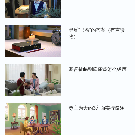
因着罪恶而被神用洪水毁灭过。
在末世的今天，我们人类的败坏程度远远超过了挪亚
时代的人类，这是我们大家都有目共睹的事实。有的
寻觅“书卷”的答案（有声读
人为了当官发财，不惜花重金来买官位；而那些在位
物）
官员更是利用职权，互相勾结，贪污受贿；各行各业
的生意人更是为了钱坑蒙拐骗，手段耍尽；就连如今
的学校、医院，也在不择手段地从学生和病人身上取
利；如今社会的人为了钱财都出卖人格，出卖尊严，
基督徒临到病痛该怎么经历
淫乱败坏真是无恶不做，婚外情已经成风，人都活在
吃喝嫖赌中，享受罪中之乐。圣经上说：“因为罪的
工价乃是死……”（罗6：23）主耶稣早已预言在末世
要有大灾难：“
因为那时必有大灾难，从世界的起头
尊主为大的3方面实行路途
直到如今，没有这样的灾难，后来也必没有。
”（太
24：21）那我们生在末世的每一个人，该怎样对待
自己的所作所行，才能迎接到主的再来，登上末世的