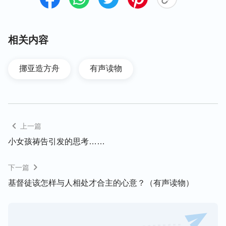
相关内容
三、大家知道方舟有多大吗？“船”字的由
来又包含什么意义呢？
挪亚造方舟
有声读物
谈到方舟的大小，对这个问题多数人也许一时还不好
回答，但对于我们基督徒来说就觉得不难，因为圣经
创世记六章十五至十六节早已告诉我们：“
方舟的造
上一篇
法乃是这样：要长三百肘，宽五十肘，高三十肘。方
小女孩祷告引发的思考……
舟上边要留透光处，高一肘。方舟的门要开在旁边。
方舟要分上、中、下三层。
”（注：一肘相当于我们
下一篇
现在的一尺半。）这就是神吩咐挪亚所造方舟的尺寸
基督徒该怎样与人相处才合主的心意？（有声读物）
大小和整体结构。
当挪亚听到神的呼召后就开始造方舟，按照神的要求