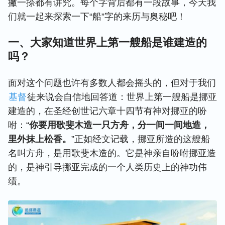
撇一捺都有讲究。每个字背后都有一段故事，今天我
们就一起来探索一下“船”字的来历与奥秘吧！
一、大家知道世界上第一艘船是谁建造的
吗？
面对这个问题也许有多数人都会摇头的，但对于我们
基督
徒来说会自信地回答道：世界上第一艘船是挪亚
建造的，在圣经创世记六章十四节有神对挪亚的吩
咐：“
你要用歌斐木造一只方舟，分一间一间地造，
里外抹上松香。
”正如经文记载，挪亚所造的这艘船
名叫方舟，是用歌斐木造的。它是神亲自吩咐挪亚造
的，是神引导挪亚完成的一个人类历史上的神功伟
绩。