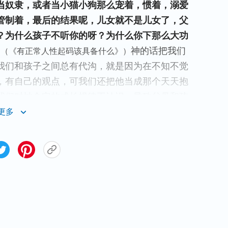
当奴隶，或者当小猫小狗那么宠着，惯着，溺爱
管制着，最后的结果呢，儿女就不是儿女了，父
？为什么孩子不听你的呀？为什么你下那么大功
”
神的话把我们
（《有正常人性起码该具备什么》）
我们和孩子之间总有代沟，就是因为在不知不觉
，有自己的观点，可我们还把他当成那个天天抱
我们对神命定的成长规律不认识，导致父母和孩
是儿女了，父母当得还挺累”
。其实只要我们能看
更多
观念衡量，累了自己也苦了孩子。孩子就像放着
我们太远，所以总是想放又不舍得放。这时，我
们若想一直把他牢牢地攥在自己手心，最终只会
由成长的空间。
等相处