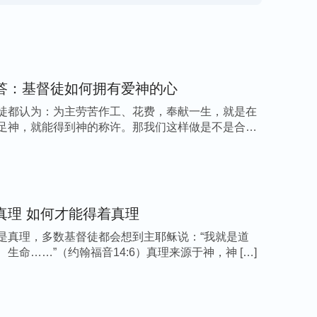
决问题的路途，就是放下父母的地位和身份，按
神面前，成为一个追求认识神，能敬拜神的人，
凭神的话活着，不管遇到什么事，都能安静下
敞开心来交通，寻求
真理
解决问题，能这样实
答：基督徒如何拥有爱神的心
的祝福和带领也会与我们常相伴。
徒都认为：为主劳苦作工、花费，奉献一生，就是在
足神，就能得到神的称许。那我们这样做是不是合神
大到国家、小到个人，都没有正常的人际关系，
的。解决这个问题的唯一办法，就是来到神面
凭神的话活着，才能从根源上解决这个问题。
真理 如何才能得着真理
难题，最后愿神带领、祝福您！也愿你们母子关
是真理，多数基督徒都会想到主耶稣说：“我就是道
和阴暗相伴。一切荣耀归
于
我们在天上的父，阿
生命……”（约翰福音14:6）真理来源于神，神 […]
—— 新生