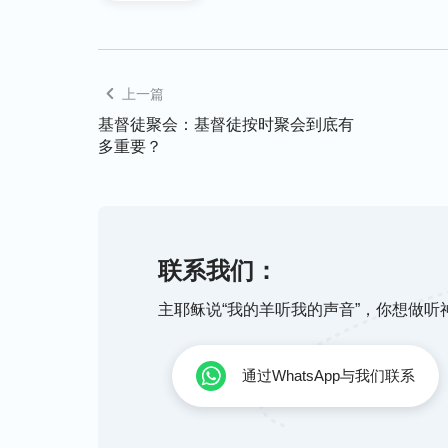
在教育子女上，我们总是听到父母说：“我
些事都是为你好。”很多时候，正是这种强
远。其实，这种管制的态度是不合神心意的
上一篇
也没有说我们若不按神的话实行，神就要怎
基督徒聚会：基督徒按时聚会到底有
他的，还给我们自由选择的空间。那我们与
多重要？
权利去要求孩子呢？我们老站着父母的地位
母的就是这一点。要是我们能解决这个问题
怎么解决呢？神说：
“对待儿女、对待自己
有责任，有关系，但是站的地位、角度与朋
联系我们：
了。这里就是不能辖制，不能管束，不能总
错话，允许他办幼稚不成熟的事、办愚昧的
主耶稣说“我的羊听我的声音”，你想做
唠，说，交通，寻求。你看这态度不就好了
和身段。）
就是放下父母的那个地位，放下
通过WhatsApp与我们联系
切的责任，自己认为自己该担的责任、自己
任就行了。放下父母的架子，放下父母的地