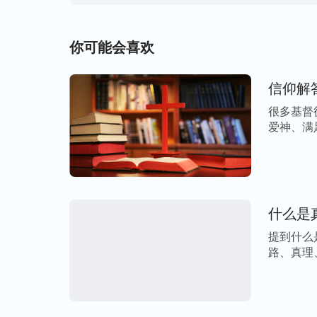
神的话给我们指出了解
性起码该具备什么》）
着神的要求平等地对待孩子，引导孩子来到
你可能会喜欢
我们做父母的和孩子都活在神面前，能凡事
来，心平气和地坐在一起，针对出现的问题
信仰解
行我们与孩子的相处就没有难处了，并且神
很多基督
爱神、满
其实，现在人与人之间的关系都特别紧张，
心 […]
这都是因着我们被撒但败坏，没有真理造成
前，追求真理，变化自己的败坏性情，凡事
什么是
米南姊妹，希望我们这样的交通能解决您的
提到什么
系早日在神的带领下恢复正常，不再有痛苦
路、真理、
们！