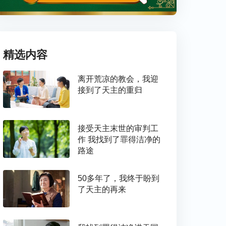
精选内容
离开荒凉的教会，我迎
接到了天主的重归
接受天主末世的审判工
作 我找到了罪得洁净的
路途
50多年了，我终于盼到
了天主的再来