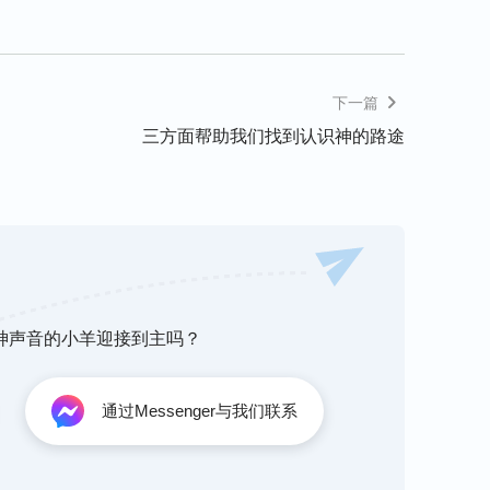
是你妈（我是你爸），你就应该听我的，我做这
权管制，让我们和孩子之间的关系变得越来越疏
。我们是神造的，神都没有这样强制要求我们，
下一篇
样对待我们。神尚且卑微隐藏，都不强求我们听
三方面帮助我们找到认识神的路途
孩子同样都是受造之物，地位是平等的，又有何
强权管制孩子，这是愚昧的表现，孩子最反感父
，那我们和孩子就能正常相处了。那这个问题该
的家人就跟对待一个普通的弟兄姊妹一样，虽然
友或者普通的弟兄姊妹是一样的，是一样的就行
想掌控、控制他的一切，允许他出错，允许他说
事，但是不管发生什么事，心平气和地坐下来
听神声音的小羊迎接到主吗？
吗？不就端正了吗？这里放下的是什么？
（地位
父母的架子，对父母来说放下父母对儿女的这一
通过Messenger与我们联系
该尽的该做的，而是尽到一个普通弟兄姊妹的责
位，放下父母的身份，这就妥了。”
（《有正常人