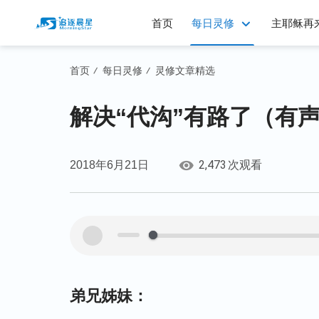
首页
每日灵修
主耶稣再
首页
每日灵修
灵修文章精选
/
/
解决“代沟”有路了（有
2,473
2018年6月21日
次观看
00:00
弟兄姊妹：