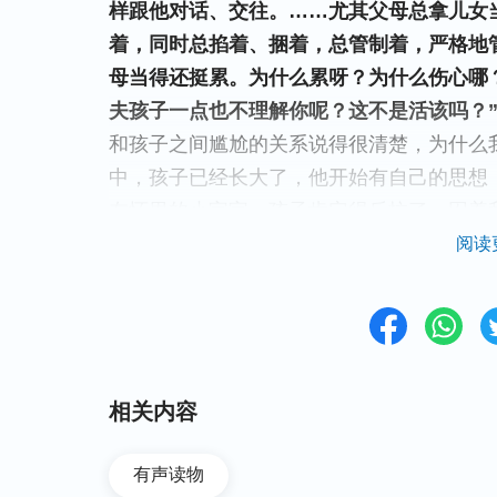
样跟他对话、交往。……尤其父母总拿儿女
着，同时总掐着、捆着，总管制着，严格地
母当得还挺累。为什么累呀？为什么伤心哪
夫孩子一点也不理解你呢？这不是活该吗？
和孩子之间尴尬的关系说得很清楚，为什么
中，孩子已经长大了，他开始有自己的思想
在怀里的小宝宝，孩子肯定得反抗了。因着
子之间总是像神的话揭示的那样
“儿女就不
阅读
清孩子已经长大的事实，就不会老用自己的
的风筝，我们又想看他飞向高空，又怕他离
们就得认清一个事实：孩子总要长大的，我
两败俱伤。所以，学会放手，给孩子一个自
相关内容
三、放下母亲的身份，跟孩子平
有声读物