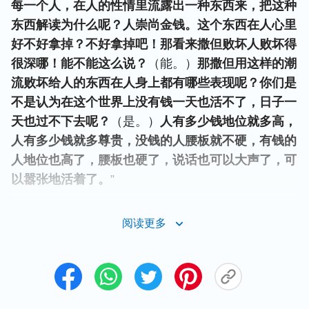
每一个人，在人的性情里流露出一种东西来，把这种
东西解读为什么呢？人崇尚金钱。这个东西在人心里
好不好拿掉？不好拿掉吧！那看来撒但败坏人败坏得
很深哪！能不能这么说？
（能。）
那撒但用这样的潮
流败坏给人的东西在人身上都有哪些表现呢？你们是
不是认为在这个世界上没有钱一天也活不了，日子一
天也过不下去呢？
（是。）
人有多少钱地位就多高，
人有多少钱就多尊贵，没钱的人腰板就不硬，有钱的
人地位也高了，腰板也硬了，说话也可以大声了，可
以嚣张地活着了。
”
看了神的话我才知道，我们这么痛苦不是因为我们的
阅读更多
命不好，而是因着我们的追求观点不对。就像我从小
就羡慕有钱人的生活，盼望有朝一日也能大富大贵，
当看到丈夫挣的钱没达到自己的目标，富贵梦破灭
时，心里就感到压抑、痛苦，认为自己过得不如别人