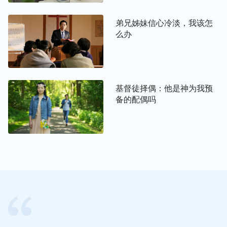
了出来，从神的话中我才明白，造物主安排我们来到
弟兄姊妹信心冷淡，我该怎
人世间，不是为了让我们追求物质钱财与享受，也不
么办
是为了让我们为名利而苦苦拼搏，而是让我们来体验
神的主宰，顺服神的安排，追求认识神，见证神的作
为，这是神为我们每个人安排的人生旅程，也是我们
每个人的使命。是啊，在茫茫人海中，我们能有幸来
基督徒择偶：他是神为我预
到神的面前，得到神话语的供应、引导，能为神花费
备的配偶吗
作工，这是千载难逢的机会，更是神特别的恩待与高
抬，也是最幸福的事，这比在世上吃好穿好有价值、
有意义得多。说到这里，不禁让我想到约伯，他一生
不追求名利，即使当他失去万贯家财，浑身长毒疮，
他也不因着担心别人是否会小瞧郁郁寡欢，反而坚信
“赏赐的是耶和华，收取的也是耶和华”，以对神真实
的信心胜过了撒但一次次的试探，在撒但与世人面前
为神站住了见证，他对神的信也得到了完全，最终得
到了神的称许，活出了有价值、有意义的人生。