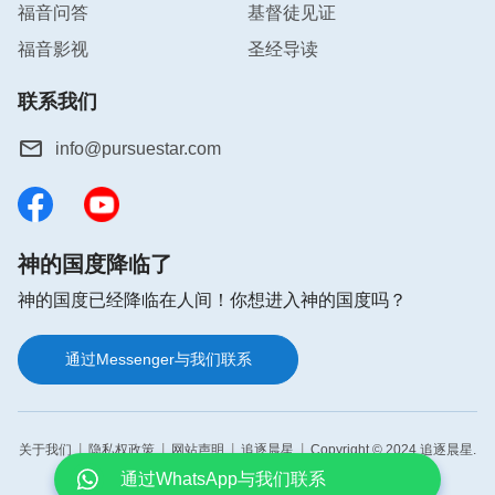
福音问答
基督徒见证
话，相信神会带领咱们走出困境、识破撒但的各种诡
计，那时，你也能体会到真理使人释放自由。感谢神
福音影视
圣经导读
的带领，愿一切的荣耀归于神！
联系我们
丽君
info@pursuestar.com
相关推荐：
人生宝贵，我们该怎么活着
神的国度降临了
神的国度已经降临在人间！你想进入神的国度吗？
通过Messenger与我们联系
你好，如果你正在为以下问题而感到困惑、
迷茫，欢迎免费参加在线布道，你将会得到
答案。👇
A．
如何迎接主的再来
B．
如何脱罪进天国
|
|
|
|
关于我们
隐私权政策
网站声明
追逐晨星
Copyright © 2024 追逐晨星.
C．
如何亲近神
D．
如何依靠神有信心
All rights reserved.
E．
如何祷告蒙神垂听