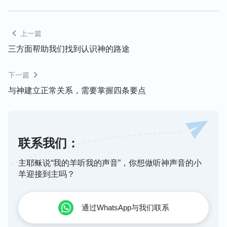
好，就想通过自己打拼改变这种平平淡淡的生活。想
想我们为啥这么拼命挣钱呢？还不是因为我们受“金
钱至上”“有钱能使鬼推磨”等撒但的生存法则的支配，
上一篇
觉得有钱了腰板就硬了，在人群中说话也有分量了，
三方面帮助我们找到认识神的路途
想买什么就买什么；如果没钱的话，别人就瞧不起，
在人群中也是人微言轻。所以，我们把这些当成自己
下一篇
的人生追求目标，为了能过上人上人的生活，就拼命
与神建立正常关系，需要掌握四条要点
地追求钱财，即使失败了，也会再继续努力，重新寻
找新的行业，当我们多次失败，终不能达到自己的目
标时，便会对生活抱怨，活在痛苦压抑中。从神的话
联系我们：
中我们看清了，我们的烦恼、痛苦都是撒但灌输的生
存法则造成的，撒但的险恶用心就是让我们追求金
主耶稣说“我的羊听我的声音”，你想做听神声音的小
钱、追求更好的物质享受，与命运对抗、与神对抗，
羊迎接到主吗？
不顺服神给我们安排的一切，最终活在了痛苦、压抑
之中，生活也没有了平安与喜乐。认识到这些后，我
通过WhatsApp与我们联系
才对撒但的险恶用心有些分辨。