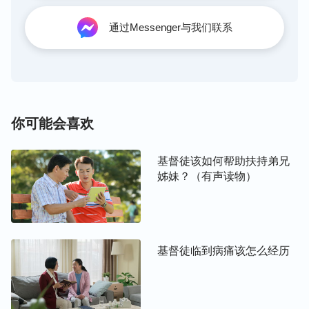
后来，我又看到神的话说：“
如果一个人能把自己的
通过Messenger与我们联系
一生当作体验造物主的主宰、认识造物主的权柄的机
会，当作尽到一个受造人类的本分、完成自己的使命
的一次难得的机会，人必然会有正确的人生观，必然
会活在造物主的祝福与引领之下，必然会行在造物主
的光中，必然会认识造物主的主宰，必然会归服在造
你可能会喜欢
物主的权下，必然成为见证造物主奇妙作为的人，也
必然会成为见证造物主权柄的人。不言而喻，这样的
基督徒该如何帮助扶持弟兄
人必然是被造物主喜爱悦纳的人……
”“
最主要，在神
姊妹？（有声读物）
家尽本分，你这个受造之物有用了，活得有价值、有
意义了，不是为肉体活着，不是为撒但活着，而是为
追求
真理
活着，为满足神而活着。在尽本分期间，你
明白了很多真理，明白了神的心意，这是最宝贵的东
基督徒临到病痛该怎么经历
西。
”
神的话把我们每个人的使命与活着的价值、意义都谈