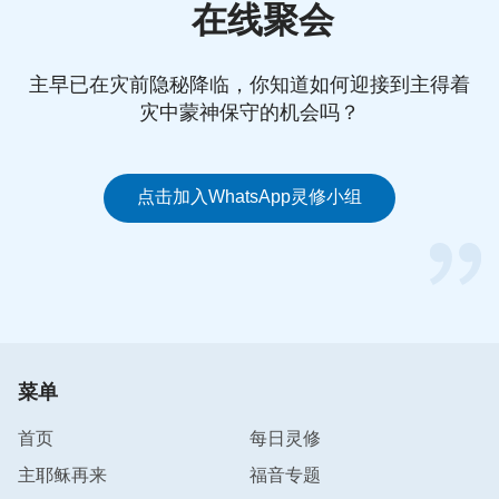
在线聚会
感谢神，我明白了自己的一生到底该怎样活着，追求
钱财并不能使我活得快乐，反而让我痛苦不堪，因无
主早已在灾前隐秘降临，你知道如何迎接到主得着
灾中蒙神保守的机会吗？
论我怎么追求，都不能满足自己里面的野心欲望。只
有凭神的话看事，顺服神的主宰安排，不再顽固地与
神对抗，才能摆脱痛苦的生活。当我放下自己的野心
点击加入WhatsApp灵修小组
欲望，不再无休止地追求钱财时，才看到原来神给我
安排的生活都好，衣食无缺，家庭和睦，这让我体会
到接受撒但的生存法则，只能陷在钱财的漩涡中，无
法自拔，只有接受神的拯救，接受神所发表的一切真
理作生命，我们才能脱离撒但的苦害，走上人生正
道，不再做金钱的奴隶，成为真正释放的自由人。
菜单
琳琳姊妹，不知我的分享能否给你带来一些帮助呢？
首页
每日灵修
咱们在现实生活中常常会临到各种撒但的试探，只要
主耶稣再来
福音专题
咱们多
祷告
神，寻求揣摩神的心意，注重实行神的