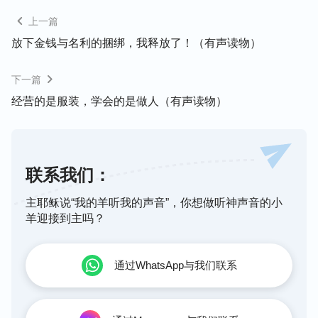
上一篇
放下金钱与名利的捆绑，我释放了！（有声读物）
下一篇
经营的是服装，学会的是做人（有声读物）
不久，因工作需要，我要学习英语，我便请了两个月
的假。期间，姊妹们也经常给我聚会交通，渐渐地我
明白了一些真理，后来只要有时间我都会看神的话
联系我们：
语、听诗歌，感觉活得很轻松快乐。在一次聚会中，
我看到神的话说：“
无论人的能力大小、智商高低、
主耶稣说“我的羊听我的声音”，你想做听神声音的小
有无心志，然而在命运面前人人平等，不分大小、高
羊迎接到主吗？
低、贵贱。人的一生从事哪种职业，靠什么维持生
计，拥有多少财富，不取决于人的父母，也不取决于
通过WhatsApp与我们联系
人的才能与人的努力或野心，而是取决于造物主的命
定。”“因为人不认识神的摆布，不认识神的主宰，所
以对待命运人总有一种对抗的情绪，总有一种悖逆的