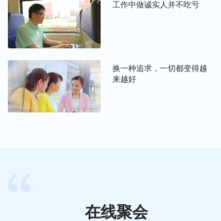
工作中做诚实人并不吃亏
神的话让我顿时醒悟过来，原来万事万物都在神手
中，我们的命运也都在神的手中掌握，我们一生要从
事什么职业，拥有多少财富，与我们的才能与努力无
关，都在乎神的主宰命定。想想自己这些年为了挣
换一种追求，一切都变得越
钱，只身一人在国外拼命工作十几年，真的过得很心
来越好
酸痛苦。为了赚钱我加班加点，什么苦都受，本以为
赚到一些钱自己就能过上好日子了，但因长期劳累工
作，我的身体得病了，不仅需要花钱治病，加上女儿
的车祸事故让我十几年劳累工作赚来的钱，不到两年
就差不多用完了，真是人的打算、计划再好也没用。
即便如此，我还是不甘心，坚信只要我努力工作，钱
还是可以挣回来的，来到美国我天天拼命工作，一年
都休息不上几回，可我再怎么努力工作，还是没挣多
少钱。回想这一路走来，因我不认识神的主宰与安
在线聚会
排，就总想凭自己的双手挣脱神的主宰，结果给自己