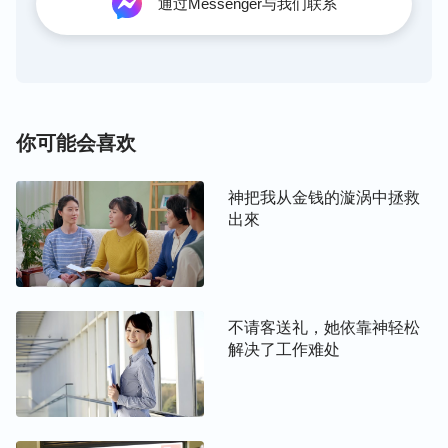
通过Messenger与我们联系
态度，人也总想挣脱神的权柄，挣脱神的主宰，挣脱
命运的安排，妄想改变现状、改变自己的命运，但总
不能如愿，处处碰壁，这种在灵魂深处的挣扎是痛苦
的，而这种痛苦让人刻骨铭心，同时也让人的生命就
这样白白地消耗着。人的这个痛苦是怎么造成的呢？
你可能会喜欢
是因为神的主宰带来的呢，还是因为人的命不好呢？
很显然这两者都不是，归根结底都是因为人所走的路
神把我从金钱的漩涡中拯救
造成的，是因为人所选择的生存方式造成的。……当
出來
你反复考察、仔细解剖人类所追求的各样人生目标与
形色各异的生存方式的时候，你便会发现这其中没有
一样与造物主创造人类的初衷是相吻合的，都是让人
不请客送礼，她依靠神轻松
远离造物主的主宰与看顾，是一个个让人堕落、带人
解决了工作难处
走向地狱的陷阱。当你认识到这些的时候，接下来你
该做的就是放下旧的人生观，远离各种陷阱，你的人
生让神为你做主、为你安排，只求顺服神的摆布、神
的引导，没有自己的选择，成为敬拜神的人。
”