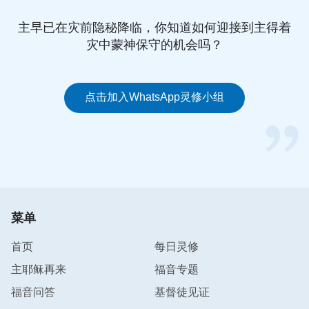
带来的全是痛苦与心酸。通过神话语的揭示，现在我
主早已在灾前隐秘降临，你知道如何迎接到主得着
明白了，我们人无法掌握自己的命运，只有顺服造物
灾中蒙神保守的机会吗？
主的主宰安排，尽人意顺天命，才能活得轻松自由。
接下来的时间，我更加如饥似渴地读神的话。
点击加入WhatsApp灵修小组
两个月的假期到了，我也准备去上班了。朋友介绍我
到外州上班，说外州的工资很高，而且还包吃包住。
我觉得这工作挺好，很合我的意。但转念一想，如果
我去那边上班，到时聚会就不自由了，因那边下班比
较晚，自己也没有太多的精力。可如果在这边上班，
赚的钱也没那么多了……一番挣扎后，我还是决定去
菜单
外州上班。聚会时，我把这事和姊妹们说了，姊妹们
就和我交通追求真理的价值和意义，让我多抽时间聚
首页
每日灵修
会、读神的话语，还跟我交通了
基督
徒找工作的原
主耶稣再来
福音专题
则，应选择不耽误信神聚会的工作。听完姊妹们的交
福音问答
基督徒见证
通，我心里有些不好接受，心想：我又不是不聚会，