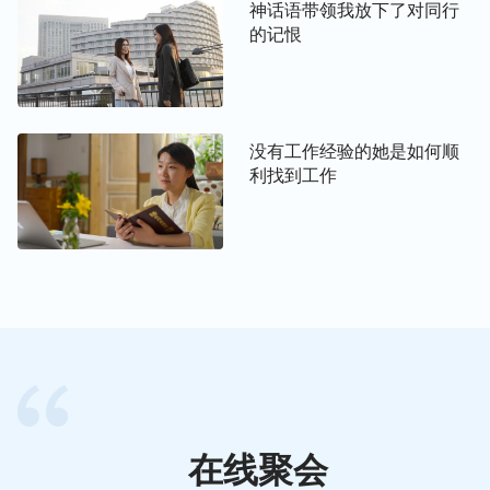
神话语带领我放下了对同行
训了下属，他们工作时心不在焉，拖拖拉拉，还频繁
的记恨
出错害得我被经理骂。”姊妹听了我一番牢骚后，就
对我说：“我们都是神眼中的受造之物，受造之物都
是平等的，只是我们工作的职责范围不同，作为一名
领导，你可以尝试关心他们，而不是一味地发火指责
没有工作经验的她是如何顺
他们，你这种表现是狂妄自大，没有爱心。”听姊妹
利找到工作
这么说，我脸面有点挂不住，就没有说话。姊妹见我
不说话，就给我发了一段神的话：
“人一旦有了地
位，情绪常常难以自控，所以很喜欢借题发挥，宣泄
不满，发泄情绪，常常没事就发火，以显露自己的能
耐，让人知道他身份与地位的与众不同。当然没有地
位的败坏人类的情绪也常常失控，他们的发火常常是
因着个人的利益受损，为维护自己的地位、自己的尊
严，败坏人类常常发泄情绪，流露狂妄本性。人的发
火与宣泄都是为了维护罪恶的存在，它是人不满情绪
在线聚会
的表达方式，这里充满掺杂，充满了阴谋与诡计，也