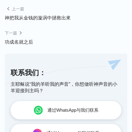
上一篇
神把我从金钱的漩涡中拯救出來
下一篇
为了让大家看到我有管理能力，我开始严格地管理下
功成名就之后
属，每当看到他们在工作中偷懒，或者应付了事，我
就会劈头盖脸地训斥他们，说得他们不敢抬头。一
天，我看到一个下属在工作时间玩FB，我就气不打
联系我们：
一处来，心想：你们也太没有责任心了，工作做不完
竟然还玩手机。尤其看到其他部门的人也在，我更觉
主耶稣说“我的羊听我的声音”，你想做听神声音的小
得自己的威严受到了挑战，他们是我的下属，一举一
羊迎接到主吗？
动都代表了我，这么没规矩，这让其他部门的人员怎
么看我啊，岂不笑话我教导无方吗？于是我大声教训
通过WhatsApp与我们联系
他们说：“你们在我这里干活就必须遵守我的规则，
工作时间不准玩手机、不准接私人电话，谁做不到就
给我走人。”那个下属被我说得不敢抬头看我，那一