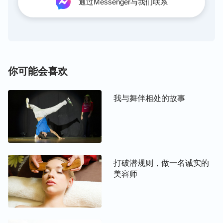
通过Messenger与我们联系
瞬间我觉得自己是不是说的有些过分了，但一想到我
是他们的领导，领导的责任就是管理好下属，让下属
听话，所以我也心安理得。
几个月后，一位姊妹给我传了全能神的国度福音，通
你可能会喜欢
过姊妹的交通我才知道我们人类被撒但败坏后，身上
就有了撒但的败坏性情，我们凭着撒但的败坏性情活
我与舞伴相处的故事
着，就变得越来越没有人的样式，末世全能神
道成肉
身
发表
真理
就是要拯救、洁净我们，我们只有接受
神的新工作，按照神的话去实行，才能脱去败坏性
情，活出一个正常人的样式。平时姊妹也会和我谈她
经历神作工的见证，我觉得姊妹的谈得很实际，很愿
打破潜规则，做一名诚实的
美容师
意与她交流。
一天晚上，在与姊妹聊天时，姊妹发现我的声音沙
哑，就问我声音怎么哑了。我说：“我今天狠狠地教