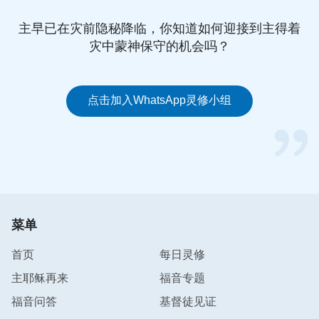
充满人的败坏与邪恶，更充满了人的野心与欲望。”
主早已在灾前隐秘降临，你知道如何迎接到主得着
姊妹交通说：“我们被撒但败坏后本性都是狂妄的，
灾中蒙神保守的机会吗？
尤其当我们有了地位之后，我们就更加觉得自己与众
不同，狂妄性情也就更加膨胀了，只要遇到不合我们
心意的事，我们就会用发火来宣泄自己的不满情绪，
点击加入WhatsApp灵修小组
其实就是为了让别人注意到我们的身份，能够顺从我
们。当我们的利益受到损失时，我们为了维护自己的
威严也会身不由己地发火，想让别人害怕我们，不论
在哪种背景下发火，都是因狂妄性情导致的，其目的
都是为了维护我们个人的地位、利益以及自己的尊
严。”
菜单
听了姊妹的交通，想到我为了维护自己是上司的地
首页
每日灵修
位、尊严，就以发火的方式让下属及其他部门的人看
主耶稣再来
福音专题
到我的权威；在与下属沟通方案时，如果谁否认了我
福音问答
基督徒见证
的方案，挑战了我的尊严，我就大声地与他辩论，意