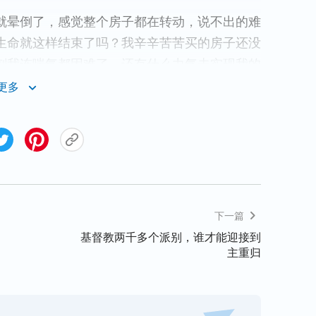
就晕倒了，感觉整个房子都在转动，说不出的难
生命就这样结束了吗？我辛辛苦苦买的房子还没
刻我连喘气都困难了，还有什么力气去实现我的
告
：“神啊，我现在难受得生不如死，愿神救救
更多
，我就慢慢地站起来……
摆布，不认识神的主宰，所以对待命运人总有
也总想挣脱神的权柄，挣脱神的主宰，挣脱命运
下一篇
但总不能如愿，处处碰壁，这种在灵魂深处的挣
基督教两千多个派别，谁才能迎接到
时也让人的生命就这样白白地消耗着。……人若
主重归
的一切这一事实，不能真正顺服在造物主的权
己的手中’这一观点的驱使与束缚，也很难摆脱