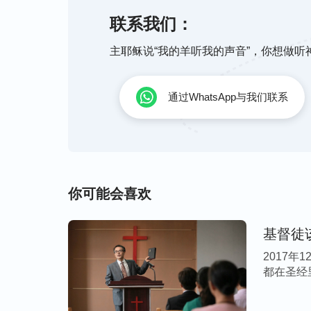
人与命运与造物主的权柄极力对抗所带来的
很难成为敬拜神的人。
”
联系我们：
主耶稣说“我的羊听我的声音”，你想做
从神的话中我才看到，我就是被“靠自己的双
认为凭借自己的双手，就能改变自己的命运
通过WhatsApp与我们联系
波忙碌、身心疲惫。回想我们夫妻做客运的
累到自己一身病，撑不住也硬撑；换了售票
歇的机器一样。接受神的作工后，我对自己
自己的努力过上人上人的生活，甚至不看神
亡时，我才感受到自己拼命挣来的这一切都
你可能会喜欢
在太不值了！如今，我不想再凭着撒但的观
基督徒
我又看到神的话说：“
人的命运都在神的手中
2017年
都在圣经里
波、忙碌也没法掌握自己，你如果能摸着自
物吗？
”“
当你认识到这些的时候，接下来你