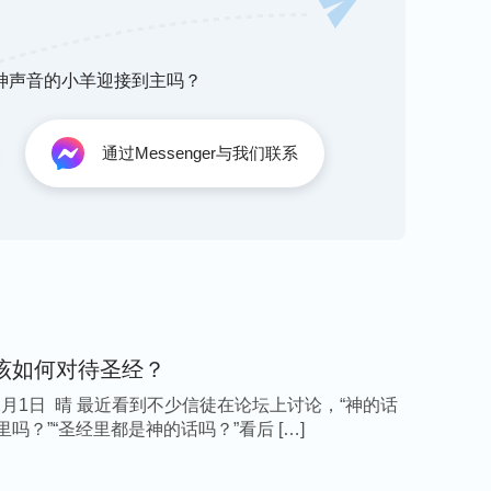
痛苦，当然，人也很难得到真正的释放、自由，
听神声音的小羊迎接到主吗？
手来缔造美丽的家园”的思想观点所捆绑毒害，
，天天为着赚到更多的钱过上人上人的生活而奔
通过Messenger与我们联系
时候，我每天都和时间赛跑，忙到顾不上孩子，
的工作后，每天也是超负荷工作，就像一部不停
身上的撒但生存观点没有分辨、认识，还想靠着
的话语，仍然奔波忙碌，直到这次晕倒，面对死
不属于自己，为了这些东西将自己的命搭上，实
点，继续在钱财的漩涡中挣扎了。
该如何对待圣经？
掌握，你没法掌握你自己，即使人总为自己奔
12月1日 晴 最近看到不少信徒在论坛上讨论，“神的话
吗？”“圣经里都是神的话吗？”看后 […]
己的前途，能掌握自己的命运，那你还叫受造之
该做的就是放下旧的人生观，远离各种陷阱，你