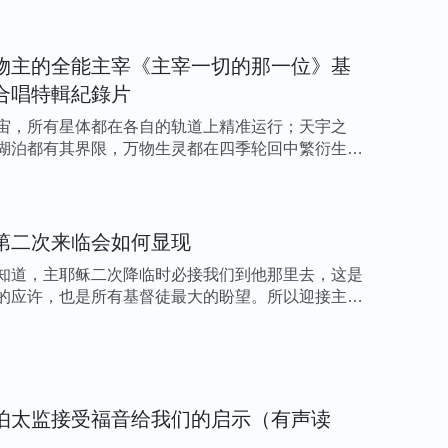
神的摆布、神的引导，没有自己的选择，成为敬
脱离这些痛苦就要改变我以往的看事观点，放下
物主的全能主宰《主宰一切的那一位》基
的双手创造美好的明天，与命运抗争，可事实证
合唱特輯紀錄片
熬，身心都在遭受折磨。是神的话让我认识到凭
命运都是神在主宰安排，我怎么可能掌握、改变
宙，所有星体都在各自的轨道上精准运行；天宇之
湖泊都有其界限，万物生灵都在四季轮回中繁衍生
交托在神的手中，让神来主宰我的一切，顺服神
]
、生活，这样活得才释放自由。
第二次来临会如何显现
知道，主耶稣二次降临时必接我们到他那里去，这是
的应许，也是所有基督徒最大的盼望。所以迎接主的
伯太监接受福音给我们的启示（有声读