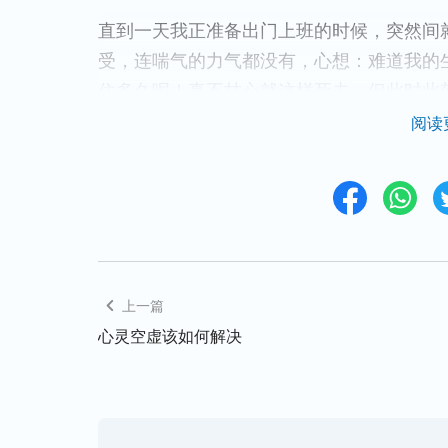
直到一天我正准备出门上班的时候，突然间
受，连喘气的力气都没有，心想：难道我的
住多久呢！真不甘心就这样死去，但此时此
愿望呢！无助之下我只有闭上眼睛默默地
祷
阅读
我吧。”祷告后，慢慢地，头没有那么晕了
神话语带领，找到痛苦根源
后来，我看到神的话说：“
因为人不认识神的
一种对抗的情绪，总有一种悖逆的态度，人
上一篇
的安排，妄想改变现状、改变自己的命运，
心灵空虚该如何解决
扎是痛苦的，而这种痛苦让人刻骨铭心，同
不能真正认识到造物主主宰人命运、主宰人
下，那么，人将很难摆脱‘人的命运掌握在自