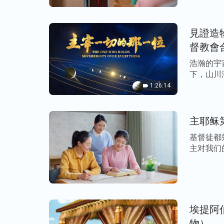
的人生让神为你做主、为你安排，只求顺服
拜神的人。”
神的话给了我实行的路途，要
見證造
自己旧的人生观。回想自己一直都想凭自己
督教會
明，越凭这个观点活着，我就越痛苦，越煎
着撒但毒素活着的荒唐与可悲，明白了人的
浩瀚的宇
下，山川
这些呢？我该做的就是把自己的前途命运都
息，遵 […
1:26:14
的摆布安排，摆对自己的心态，正常地工作
主耶稣
基督徒都
主对我们
二 […]
埃提阿
物）