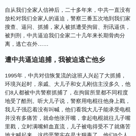
自从我们全家人信神后，二十多年来，中共一直没有
放松对我们全家人的逼迫，警察三番五次地到我们家
搜查、逼问、抓捕，家人被抓遭受拘留、刑讯逼供，
被判刑，中共逼迫我们全家二十几年来长期骨肉分
离，逃亡在外……
遭中共逼迫追捕，我被迫逃亡他乡
1995年，中共对信恢复流的这班人兴起了大抓捕，
环境兴起时，亲戚、大儿子和女儿刚信主没多久，他
们8人都被中共警察抓捕了，在拘留所里都不同程度
地受了酷刑。听大儿子说，警察用电棍往他身上戳，
我儿子强忍着没有叫喊，他们看我大儿子能承受电棍
并没有多痛苦，就命他张开嘴，拿起电棍就往儿子嘴
里戳，立时满嘴鲜血直流，儿子被电得受不了就痛苦
地大喊起来，这些恶警实在是太狠毒了。他们8个人