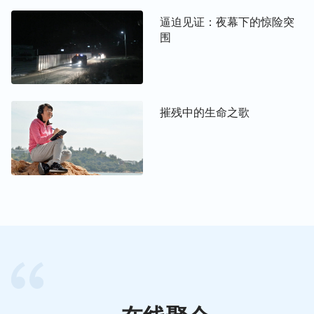
罪！”
逼迫见证：夜幕下的惊险突
围
我听后心里有点害怕，担心他们把我抓去坐监，就在
心里恳切地祷告神，心想：今天这是神的试炼临到了
我，看看我对神有没有信心，约伯受试炼是因着撒但
摧残中的生命之歌
的试探，我今天临到这事也是撒但在试探我，一切都
在神的手中，神不许可，警察也不能把我怎么样，神
许可我去坐监，那我就顺服，当心里对神有信心时，
就不觉得害怕了。警察看从我嘴里也没套出什么话，
最终打道回府了。
儿子躲避抓捕离家，家人承受世人的冷眼
2014年快收麦子时，镇派出所警察又到庄上向人打
听我儿子信神的事，我家邻居刚好在那儿看人家打
牌，就告诉警察我儿子出门打工没在家。其实那天我