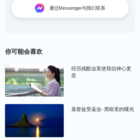
通过Messenger与我们联系
2004年至2012年我们全家人陆续接受了神的末世作
工。2012年冬天的一天早上，儿媳妇带着6个弟兄姊
妹给俺庄的人传福音，接着又到别的村庄传福音，因
被大队副书记举报，镇派出所的警察很快就来我家进
行盘问、搜查，到各个房间查看。
你可能会喜欢
我心里很着急：如果儿子、儿媳妇这时回来肯定会被
经历残酷迫害使我信神心更
抓，那该怎么办？我只有在心里向神
祷告
：“神啊！
坚
我把今天突然临到这事交托给你，无论你怎么作我都
顺服，中共警察再猖獗也在你手中，愿你保守我儿子
和儿媳……”祷告后，我心里平静了很多。
基督徒受逼迫- 黑暗里的曙光
警察最后没有找着人，没找着证据，就斥责我：“你
现在还信神吗？吃着共产党的，喝着共产党的，还不
老实点！你儿子儿媳到哪去了？是不是去传福音了？
要是你知道他们在哪里传福音不举报，你就是犯窝藏