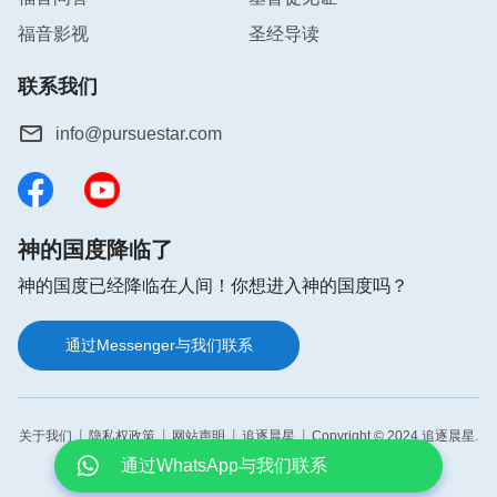
了照顾三个8-14岁的孩子、我和老伴之外，还有家里
福音影视
圣经导读
七亩地，日子过得非常艰难。但为了走信神这条正
路，我们一家只有默默地忍受着。受中共逼迫的这些
联系我们
年，我和老伴的心灵与身体都受很多痛苦，落下了一
身病。2012年老伴得了脑血栓，生活不能自理，时
info@pursuestar.com
时得人照顾。
2016年，因着中共的逼迫，儿媳也被迫离家逃亡。
神的国度降临了
2017年老伴含恨离世，一直都没见到儿子、儿媳
妇。家里只剩下我与三个孙子孙女在家。村民听从中
神的国度已经降临在人间！你想进入神的国度吗？
共的谣言鬼话，就连我的孙子、孙女也遭受他们的讥
笑、毁谤。两个孙女受不了俺庄上那些人当面的挖苦
通过Messenger与我们联系
讽刺、异样的眼光与背后的议论，只读了小学六年级
就不愿再读书了，给他们幼小的心灵造成很大的伤
|
|
|
|
害。
关于我们
隐私权政策
网站声明
追逐晨星
Copyright © 2024 追逐晨星.
All rights reserved.
通过WhatsApp与我们联系
看透中共恶魔实质，永远追随基督