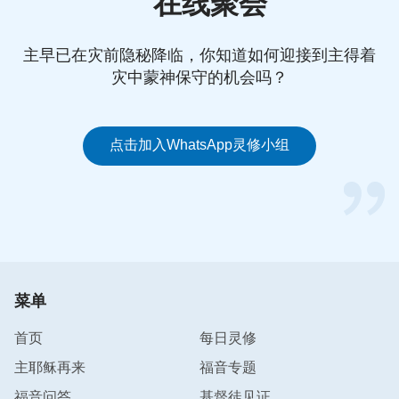
在线聚会
小儿子正在家里，是神借着不信神邻居的口保守我儿
子没出事，我看到了神的全能、主宰一切，在心里默
主早已在灾前隐秘降临，你知道如何迎接到主得着
默地感谢神。正如神的话说：“
人的心、人的灵在神
灾中蒙神保守的机会吗？
的掌握之中，人的一切生活也都在神的眼目之中，无
论你是否相信这一切，然而，任何一样东西，或是有
生命的，或是死的东西，都将随着神的意念而转动、
点击加入WhatsApp灵修小组
变化、更新以至消失，这就是神主宰万物的方式。
”
我心里想：中共警察对信神的人抓捕是越来越严呀！
儿子在家里是没法呆了，但要是让儿子走，家里老的
老、小的小，还有几亩地，这咋办呢？可是不走不行
啊，要是被警察抓去坐监了，还不知道要坐监几年，
菜单
说不定命都搭上，唉！没办法，小儿子为躲避中共的
抓捕最后离开了家。
首页
每日灵修
主耶稣再来
福音专题
儿子走后，一家人的重担全落在儿媳一个人身上，除
福音问答
基督徒见证