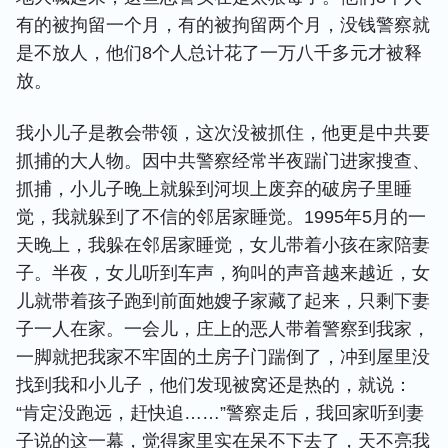
有的被拘留一个月，有的被拘留两个月，没钱警察就
是不放人，他们8个人总计花了一万八千多元才被释
放。
我小儿子是教会带领，这次没被抓住，他更是中共要
抓捕的大人物。因中共警察经常半夜踹门进家搜查、
抓捕，小儿子晚上就躲到河坝上废弃的破房子里睡
觉，我就躲到了不信的邻居家睡觉。1995年5月的一
天晚上，我躲在邻居家睡觉，女儿带着小孩在家陪妻
子。半夜，女儿听到车声，狗叫的声音越来越近，女
儿就带着孩子跑到前面她嫂子家藏了起来，只剩下妻
子一人在家。一会儿，庄上的恶人带着警察到我家，
一脚就把我家不牢固的土房子门踹倒了，冲到屋里没
找到我和小儿子，他们发现被窝还是热的，就说：
“肯定没跑远，赶快追……”警察走后，我回家听到妻
子说的这一幕，觉得家里实在呆不下去了，天不亮我