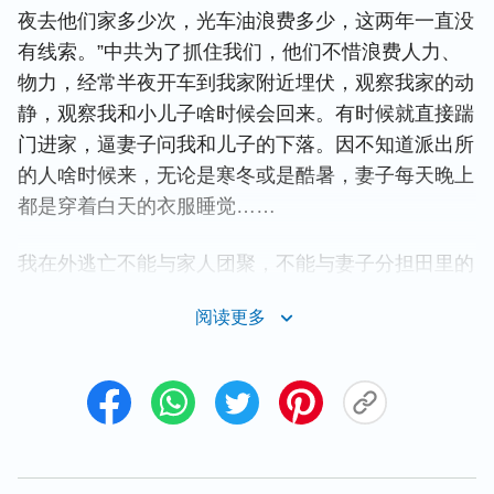
夜去他们家多少次，光车油浪费多少，这两年一直没
有线索。”中共为了抓住我们，他们不惜浪费人力、
物力，经常半夜开车到我家附近埋伏，观察我家的动
静，观察我和小儿子啥时候会回来。有时候就直接踹
门进家，逼妻子问我和儿子的下落。因不知道派出所
的人啥时候来，无论是寒冬或是酷暑，妻子每天晚上
都是穿着白天的衣服睡觉……
我在外逃亡不能与家人团聚，不能与妻子分担田里的
农活，心里也非常难过，常常一个人偷偷地落泪，想
阅读更多
到我们为了信主被中共逼迫得家人四散，这种逃亡他
乡，寄人篱下的日子实在难熬，我越想心里越难受，
落入了黑暗痛苦中。此时，我想起主的话：“
得着生
命的，将要失丧生命；为我失丧生命的，将要得着生
命。
”
“
为义受逼迫的人有福了！因为
天国
（太10:39）
是他们的。人若因我辱骂你们，逼迫你们，捏造各样