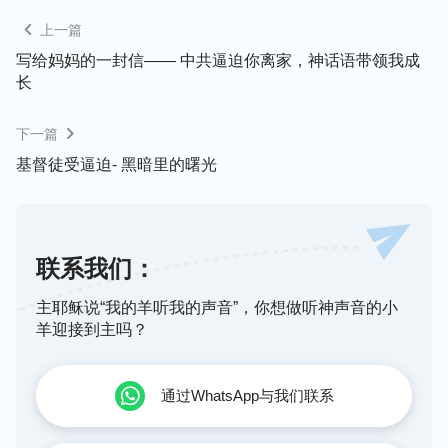
坏话毁谤你们，你们就有福了！应当欢喜快乐，因为
上一篇
你们在天上的赏赐是大的。在你们以前的先知，人也
写给妈妈的一封信—— 中共逼迫你离家，神话语带领我成
是这样逼迫他们。
”
是啊，我要想得着生
（太5:10-12）
长
命，就不能怕受苦，要为满足主豁出自己的性命，今
天我遭受中共的逼迫、追捕，肉体所受的苦是蒙主称
下一篇
许的，想想历世历代圣徒为了跟随主、传扬见证主，
基督徒受逼迫- 黑暗里的曙光
殉道的不是有很多吗？我应该效仿他们，在这苦难的
日子里，为主作出刚强响亮的见证。明白了这些，我
心里就好受些，感谢主！若不是靠着主话的及时引
联系我们：
领，我是撑不住的。因着这样的经历，也让我看透了
在中共无神论独裁统治的中国信神，只能把脑袋别在
主耶稣说“我的羊听我的声音”，你想做听神声音的小
裤带上了，不管是抓捕还是坐监就得豁出去了，因着
羊迎接到主吗？
有了这样的经历认识，所以当1997年小儿子因信主
被中共判处三年劳教，也没有摧垮我对主的信心。
通过WhatsApp与我们联系
传福音遭警察搜家、威胁恐吓