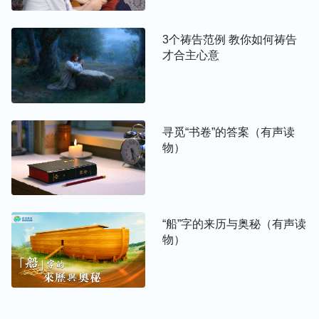
我。”这是不是错误啊？这是人的观念。……做诚实
人的原则主要有以上这四条，这四条人如果达到了，
3个祷告范例 教你如何祷告
才合主心意
他跟神的相交也就完全正常了，这四条达不到，你跟
神的相交就不完全、就不正常；你跟神相交达不到标
准、达不到神的要求，那就足以证明你做诚实人还没
有成功，还没有多少实际。
寻觅“书卷”的答案（有声读
物）
相关阅读 ：
我明白了做诚实人的真意（一）
“船”字的来历与奥秘（有声读
物）