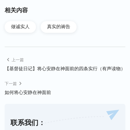
要求的基础上。当你明白神心意了，知道神喜欢人怎
么做、人怎么做能满足神，这个时候你再实行真理，
相关内容
你就知道你所做的到底有没有价值，是不是合神心
意，这就清楚了，所以这一条也是做诚实人的原则。
做诚实人
真实的祷告
第四条：时时活在神面前
第四条做诚实人的原则，也就是活在神面前的原则，
上一篇
就是无论在什么事上，如果自己不明白真理，不明白
【基督徒日记】将心安静在神面前的四条实行（有声读物）
神的心意，那就应该无条件地按照神的话、神的要求
去做，别被动，你不能向神祷告说：“神哪，这件事
下一篇
我不知道怎么做，我也不知道你的心意，那我就按照
如何将心安静在神面前
我自己的意思做吧。”这是违背神的意思。所以这一
条做诚实人的原则就是，在不明白真理、也不明白神
心意的情况下，我们可以与弟兄姊妹交通，然后无条
件地按照神的话去做，在实行中，我们再借着祷告，
联系我们：
寻求摸神的心意，寻求圣灵的引导，圣灵的开启光