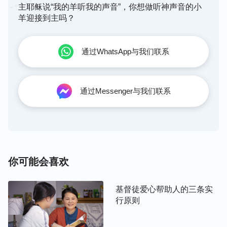
主耶稣说“我的羊听我的声音”，你想做听神声音的小
照，也许经历一次、两次就能明白真理达到合神心意
羊迎接到主吗？
了，这样，下一次再临到这类事就有实行的路了。有
的人可能要问：“在不明白真理、也不明白神心意的
通过WhatsApp与我们联系
情况下，无条件地按照神话去做，咋实行呢？”比如
你是事奉神的人，有些事临到了，你不知道神是啥意
思：“为啥这个事临到我？让我挺受苦，挺受折
通过Messenger与我们联系
磨……”你摸不着神心意，怎么办？那你该顺服还得
顺服，该怎么实行能满足神，凭你以往的经历认识，
这次也按照这个原则来实行，就这个意思。有很多灾
难、试炼临到，人摸不着神的心意，说：“这个事怎
么临到我了呢？我也没得罪神哪，这好像是咒诅，好
你可能会喜欢
像是刑罚、惩罚呀！”你摸不着神心意，但是你以前
怎么实行满足神、顺服神，你今天照样怎么实行，这
基督徒爱心帮助人的三条实
没错！人老有观念：“我事奉神、我尽本分，那就应
行原则
该什么事都对我有利，应该光有
恩典
临到我，不能有
惩罚临到我，光有好事临到我，不能有坏事临到