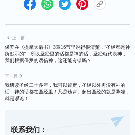
呢？
”
（《话在肉身显现·你当寻求与基督相合之道》）
全能神的话清楚地揭示了宗教领袖一贯地高举圣经、
见证圣经，却从来不高举神、见证神，以及他们利用
圣经取代神、假冒神，利用圣经字句抵挡定罪神作工
上一篇
的实质真相，这就完全暴露出了他们仇恨真理抵挡神
保罗在《提摩太后书》3章16节里说得很清楚，“圣经都是神
的撒但本性。回想当初，法利赛人顽固地持守圣经，
所默示的”，所以圣经里的话都是神的话，圣经就代表神，
把神定规在圣经中，他们从来也不寻求真理，从来也
我们根据保罗的话信神，这还能有错吗？
不寻求神的脚踪，尽管主耶稣在传道作工的时候发表
下一篇
了许多的真理，显明了很多的神迹奇事，已经显明了
我研读圣经二十多年，我可以肯定，圣经以外再没有神的
神的权柄和能力，然而法利赛人怎么样呢？他们不管
话，神的话都在圣经里！凡是违背、超出圣经的就是异端，
主耶稣的道讲得有多高，权柄有多大，只要不符合圣
就是谬论！
经的字句，他们就疯狂地定罪、抵挡主耶稣，并且因
着主耶稣发表神的话语，就定罪、亵渎主耶稣说的是
僭妄的话，最终把仁慈的主耶稣活活地钉在十字架
上，这就完全显明了他们仇恨真理、抵挡神的撒但恶
联系我们：