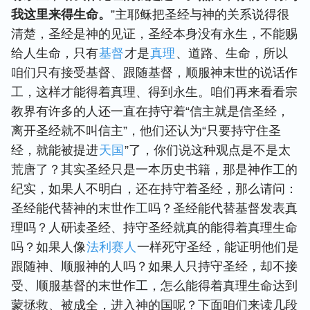
我这里来得生命。
”主耶稣把圣经与神的关系说得很
清楚，圣经是神的见证，圣经本身没有永生，不能赐
给人生命，只有
基督
才是
真理
、道路、生命，所以
咱们只有接受基督、跟随基督，顺服神末世的说话作
工，这样才能得着真理、得到永生。咱们再来看看宗
教界有许多的人还一直在持守着“信主就是信圣经，
离开圣经就不叫信主”，他们还认为“只要持守住圣
经，就能被提进
天国
”了，你们说这种观点是不是太
荒唐了？其实圣经只是一本历史书籍，那是神作工的
纪实，如果人不明白，还在持守着圣经，那么请问：
圣经能代替神的末世作工吗？圣经能代替基督发表真
理吗？人研读圣经、持守圣经就真的能得着真理生命
吗？如果人像
法利赛人
一样死守圣经，能证明他们是
跟随神、顺服神的人吗？如果人只持守圣经，却不接
受、顺服基督的末世作工，怎么能得着真理生命达到
蒙拯救、被成全，进入神的国呢？下面咱们来读几段