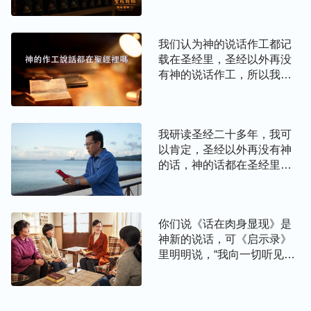
默示的，都是神的话，难道
你们就敢给否认了？
我们认为神的说话作工都记
载在圣经里，圣经以外再没
有神的说话作工，所以我们
信神就得根据圣经，难道这
不对吗？
我研读圣经二十多年，我可
以肯定，圣经以外再没有神
的话，神的话都在圣经里！
凡是违背、超出圣经的就是
异端，就是谬论！
你们说《话在肉身显现》是
神新的说话，可《启示录》
里明明说，“我向一切听见这
书上预言的作见证，若有人
在这预言上加添什么，神必
将写在这书上的灾祸加在他