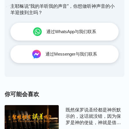
魔本性。当今宗教界的牧师长老与当初的法利赛人一
主耶稣说“我的羊听我的声音”，你想做听神声音的小
样，他们竭力地高举圣经、见证圣经，却从来不高举
羊迎接到主吗？
主、见证主，更不传扬见证主的话和主所发表的一切
真理，他们专讲一些圣经知识、神学理论，散布各种
通过WhatsApp与我们联系
似是而非、空洞的属灵理论来迷惑人、辖制人、捆绑
人，说什么“神的说话作工都记载在圣经里，圣经以
外再没有神的说话作工了，人信神那就是信圣经，离
通过Messenger与我们联系
开了圣经就不叫信神，只要持守圣经就能被提进天
国”，使人都误以为在圣经里面有永生，人只要持守
圣经就能进天国得永生，不知不觉圣经就取代了神在
人心中的地位，人都迷信圣经、崇拜圣经，都把圣经
当作神来对待，无形中圣经成了信主之人的紧箍咒，
你可能会喜欢
主在人心里的地位就荡然无存了，这样的后果是什
么？人对主的信心、认识就归于乌有了！宗教界牧师
既然保罗说圣经都是神所默
长老讲解圣经，最后就是这种结果。
示的，这话就没错，因为保
罗是神的使徒，神就是借着
——电影剧本《打开紧箍咒》
保罗来告诉人圣经都是神所