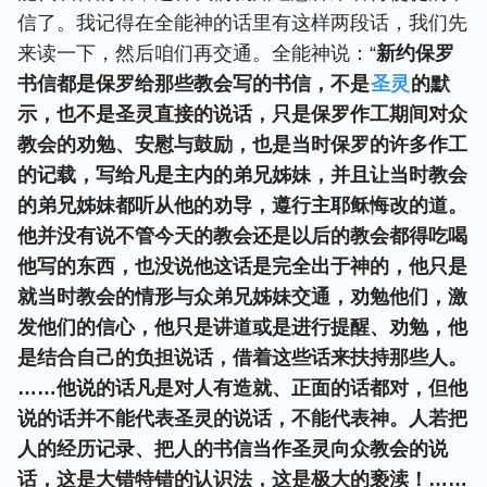
信了。我记得在全能神的话里有这样两段话，我们先
来读一下，然后咱们再交通。全能神说：“
新约保罗
书信都是保罗给那些教会写的书信，不是
圣灵
的默
示，也不是圣灵直接的说话，只是保罗作工期间对众
教会的劝勉、安慰与鼓励，也是当时保罗的许多作工
的记载，写给凡是主内的弟兄姊妹，并且让当时教会
的弟兄姊妹都听从他的劝导，遵行主耶稣悔改的道。
他并没有说不管今天的教会还是以后的教会都得吃喝
他写的东西，也没说他这话是完全出于神的，他只是
就当时教会的情形与众弟兄姊妹交通，劝勉他们，激
发他们的信心，他只是讲道或是进行提醒、劝勉，他
是结合自己的负担说话，借着这些话来扶持那些人。
……他说的话凡是对人有造就、正面的话都对，但他
说的话并不能代表圣灵的说话，不能代表神。人若把
人的经历记录、把人的书信当作圣灵向众教会的说
话，这是大错特错的认识法，这是极大的亵渎！……