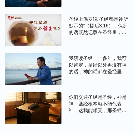
圣经上保罗说“圣经都是神所
默示的”（提后3:16），保罗
的话既然记载在圣经里，那
就是神所默示的，就是神的
话。我们信主就是信圣经，
不管哪个道，只要离开圣经
我研读圣经二十多年，我可
的就是异端！我们信主就是
以肯定，圣经以外再没有神
一切根据圣经，就是持守圣
的话，神的话都在圣经里！
经上的话，圣经就是基督教
凡是违背、超出圣经的就是
的经典，也是我们信仰的根
异端，就是谬论！
基，离开圣经不叫信主，离
开圣经你还怎么信主啊？主
你们交通圣经是圣经，神是
的话都记载在圣经里，别处
神，圣经根本就不能代表
还能找到主的话吗？我们信
神，这我能领受，那圣经与
主不根据圣经还根据什么？
神到底是什么关系呢？我还
真不明白，请你们再给交通
交通吧。