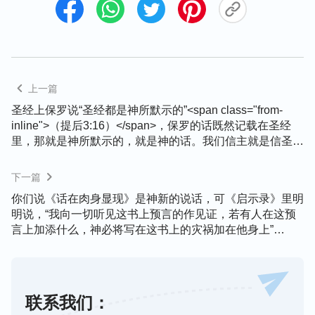
我们只根据使徒书信中的一句话，就说圣经都是神所
默示的、都是神的话，这不准确。在使徒时代，没有
人把使徒彼得、保罗的书信当神的话对待，也没有人
把这些使徒当
基督
对待，使徒们也从不敢见证自己是
上一篇
基督，只有基督才能代表神、代表圣灵，所以我们不
圣经上保罗说“圣经都是神所默示的”<span class="from-
inline">（提后3:16）</span>，保罗的话既然记载在圣经
能把圣经里使徒的话当成神的话对待，使徒说的话不
里，那就是神所默示的，就是神的话。我们信主就是信圣
能代表神，更不代表圣灵。神从来没有这样见证过圣
经，不管哪个道，只要离开圣经的就是异端！我们信主就是
经，主耶稣只说圣经是神的见证，并没有说圣经都是
一切根据圣经，就是持守圣经上的话，圣经就是基督教的经
下一篇
神默示的，都是神的话，圣灵也从来没有对任何人这
典，也是我们信仰的根基，离开圣经不叫信主，离开圣经你
你们说《话在肉身显现》是神新的说话，可《启示录》里明
还怎么信主啊？主的话都记载在圣经里，别处还能找到主的
样见证过圣经，只有圣灵与道成肉身的神最知道圣经
明说，“我向一切听见这书上预言的作见证，若有人在这预
话吗？我们信主不根据圣经还根据什么？
的内情，人没有能看透圣经内情的。圣经都是事奉神
言上加添什么，神必将写在这书上的灾祸加在他身上”
的人所写的神作工的纪实与人的经历见证，都不是神
<span class="from-inline">（启22:18）</span>，这不是加
添圣经吗？
亲自写的，只是人传达神的话或是得着圣灵的开启光
照讲述自己的经历来见证神的作工，这是事实。使徒
联系我们：
的记载与书信虽有圣灵的开启，但不代表是神的话。