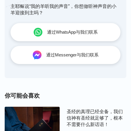
所以，说圣经都是神所默示的，都是神的话，这个观
主耶稣说“我的羊听我的声音”，你想做听神声音的小
点是错误的，根本不符合事实啊。
羊迎接到主吗？
神的话是
真理
，人经历一生也只能活出有限的一部
通过WhatsApp与我们联系
分，人对神再有认识也发表不出神的话来，人的经历
见证再有分量也不能与神的话相提并论，因为人的实
质与神的实质是天壤之别，人永远也发表不了神的
通过Messenger与我们联系
话，即便是先知，也只能传达神的话，即使有圣灵使
用也没法发表出神的话，他们只能讲自己的经历见证
而已。基督有神性的实质，发表的自然就是神的话，
人的实质是人性，发表的自然是人的经历认识，虽然
符合真理，但根本不能与神的话相提并论。现在的人
你可能会喜欢
违背当时的历史事实，非要把圣经中人的话说成是神
的话，这种作法完全是属于迷惑人、抵挡神的作法，
圣经的真理已经全备，我们
属于对神的亵渎。
信神有圣经就足够了，根本
不需要什么新话语！
——电影剧本《圣经揭秘》