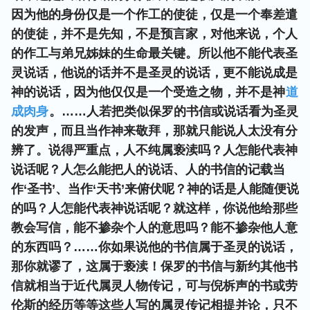
因为他的身份仅是一个作工的使徒，仅是一个奉差遣
的使徒，并不是先知，不是预言家，对他来说，个人
的作工与弟兄姊妹的生命最关键。所以他不能代表圣
灵说话，他说的话并不是圣灵的说话，更不能说成是
神的说话，因为他仅仅是一个受造之物，并不是神
道
成肉身
。……人若把类似保罗的书信或说话看为圣灵
的发声，而且当作神来敬拜，那就只能说人太没有分
辨了。说得严重点，人不纯属亵渎吗？人怎能代表神
说话呢？人怎么能把人的说话、人的书信的记载当
作‘圣书’、当作‘天书’来俯伏呢？神的话是人能随便说
的吗？人怎能代表神说话呢？就这样，你说他给那些
教会写信，能不掺杂个人的意思吗？能不掺杂他人意
的东西吗？……你如果说他的书信属于圣灵的说话，
那你就谬了，这属于亵渎！保罗的书信与新约其他书
信就相当于近代属灵人物传记，可与倪柝声的书或劳
伦斯的经历等等这些人写的属灵传记相提并论，只不