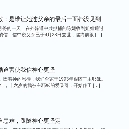
的饿虎一样让我毛骨悚然。这时，一个恶警恶狠
骨头！……”话音没落，两个恶警就扑上来边吼
教：是谁让她连父亲的最后一面都没见到
到了两张狰狞扭曲的脸，心禁不住“怦怦”直
年5月份的一天，在外躲避中共抓捕的陈妮收到姐姐通过
到我算你倒霉，先给你洗个澡……”说着一把拽
的信，信中说父亲已于4月28日去世，临终前很 […]
挂地站在冰冷的地面上冻得浑身抽搐，上下牙直
阀门，霎时间，一股强劲刺骨的冰水射到了我的
觉得全身的血液都凝固了，不一会儿就一点知觉
着威胁我：“识相的就快给老子说！不然的话我
酷迫害使我信神心更坚
头不语。一恶警咬牙切齿地说要给我加加温，也
，因着神的恩待，我们全家于1993年跟随了主耶稣。
点力气，感觉死亡在一步步向我逼近，心里急忙
96年，十六岁的我被主耶稣的爱吸引，开始作工 […]
，今天我愿以死来羞辱撒但，只求你保守我的心
行掰开我的嘴，把一条湿毛巾塞到我嘴里，毛巾
的耳朵上，接着按下了手里的开关。瞬间，我感
样，疼得我眼珠都像要迸裂出去似的，身上的每
迫患难，跟随神心更坚定
。这伙恶警看到我痛不欲生的样子都哈哈大笑，