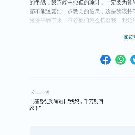
的争战，我不能中撒但的诡计，一定要为神
都不能透露出一点教会的信息，这是我该持
慢慢平静下来，不管他们怎么折磨我，我始
阅读
过了一会儿，进来一个三十多岁的男警，他
了杯水，对我说：“弟兄喝口水，你受苦了。
称呼我“弟兄”？不容我多想，他又接着说：
像你这样他们非把你打死不可。不瞒你说，
神受这么多苦，再把命搭上，这也不值啊！
父母都健在吧？你若是坐上几年牢，出去后
上一篇
父母的情感最重，这人说的每一句话都刺痛
【基督徒受逼迫】“妈妈，千万别回
心里一下黑暗软弱了：是啊，如果我被判刑
家！”
这里，我的眼泪止不住地流了下来。那恶警
天你就自由了。”听到这话，我突然清醒了，
神！”好险啊！这个狡猾的恶警正是撒但打