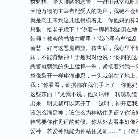
材魁梧、膀大腰圆的恶警，一进审讯室就吼
天地万物的主宰者配受人的跪拜，我绝不会给
就是阎王来到这儿也得横着走！你他妈的算老
只眼，给老子跪下！”说着一脚将我踹倒在地
带领？教会的书放在哪里？”我心里有些慌
智慧，好与这恶魔周旋。祷告后，我心里平
妹，不能背叛神！于是我对他说：“你问的这
恶警就朝我的头上猛捣一拳，紧接着对我一
袋像裂开一样疼痛难忍，一头栽倒在了地上
我：“你看看，证据都在我们手上了，你他
这些东西！”见我不说，他又话锋一转诱劝道
出来，明天就可以离开了。”这时，神开启我
该怎么满足神，该怎么为神站住见证？你该
神需要你作见证的时候。你从外表看事好像
爱神，若爱神就能为神站住见证……
”
（《话