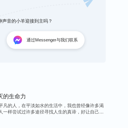
于是我对他说：“谢谢你的好心，我心
身显现》）
见目的没得逞就暴跳如雷现了原形，指着我恶狠
椅子上拽下来，揪着我的衣领将我拖到门口，又
听神声音的小羊迎接到主吗？
就慢慢‘享受’吧”就离开了。我双脚不能同时着
着身体的晃动手铐就往肉里勒，钻心地疼。过了
通过Messenger与我们联系
阴笑着问我感觉怎么样。此时，因着疼痛我身上
时双手肿得像面包一样，已没有了知觉。这帮恶
对中共这个邪党的仇恨也急剧上升。
妹塞进警车，要把我们带到其他地方去。姊妹们
刑，我们用坚定的眼神互相勉励着。到了看守
灭的生命力
我继续行进，我问他们要带我去哪儿，一个警察
平凡的人，在平淡如水的生活中，我也曾经像许多渴
们也知道你不是个小人物，所以不敢怠慢，请你
人一样尝试过许多途径寻找人生的真谛，好让自己的
，心里一刻也不敢放松，一直在默默地呼求神加给
大队，接收我的是两个彪形大汉，他们把我带进