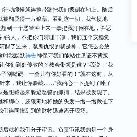
们行动缓慢就连推带踹把我们摁倒在地上。随后
就被翻腾得一片狼藉。看到这一切，我气愤地
没想到一个恶警冲上来一拳把我打倒在地，并恶
信神的人，不把你们清理干净，我们连个安稳觉
我清醒了过来，魔鬼仇恨的就是神，它怎么会放
这时我默默
祷告
神保守我们能站住见证不背叛
让你们到处传教的？教会带领是谁？”我说：“我
小子别嘴硬，一会儿有你好看的！”就在这时，从
针来，我让你躲藏……”我的心一下提到了嗓子
妹是想藏起来躲避恶警的抓捕，结果被发现了。
缝和脚心，还狠毒地将她的头发一绺一绺揪扯下
我们连同搜刮到的财物迅速离开现场。
随后就将我们分开审讯。负责审讯我的是一个身