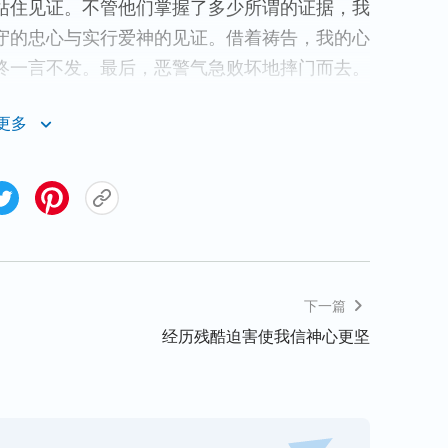
站住见证。不管他们掌握了多少所谓的证据，我
守的忠心与实行爱神的见证。借着祷告，我的心
终一言不发。最后，恶警气急败坏地摔门而去。
更多
慢慢地把我从地上扶起来坐在椅子上，还给我倒
”我心里一惊：怎么回事？这种地方怎么会有人
“弟兄，咱们今天得活得现实一点，凡事得灵活，
我以前也是信神的，我知道信神是好事，可因信
你要是被判了刑，这会给全家人脸上抹黑，你的
父母也不在了，亲人们怎么看你？……”因我对
下一篇
着我的心，父母年迈的身影也浮现在了眼前，我
经历残酷迫害使我信神心更坚
坐牢了，父母怎么办？谁来照顾他们？……想到
立马趁机诱劝：“所以说嘛，好好配合他们，明
心里闪出一句很清晰的话“坚决不能当犹大背叛
发来引诱我背叛神的。此时，神的话也引导我：