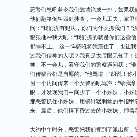
恶警们怒吼着令我们靠墙跪成一排，如果我
他们翻箱倒柜四处搜查，一会儿工夫，家里
问：“我们没有犯法，你们为什么抓我们？”
狠狠地冲我大吼：“我们抓的就是你们这些
都睡不上。”这一阵怒吼将我震住了，也让
过我们信神的人呢？我真是太瞎眼无知了！
神。不一会儿，看守我们的警察逼问我：“谁
们传福音都是自愿的。”他骂道：“胡说！你
另一个房间传来一个女警的吼骂声：“给我拿
眼，才发现我们中间少了一个小姊妹，小姊
那恶警抓住小姊妹，用钢针猛刺她的手指甲
来。最后，他们撂下昏过去的小姊妹，押着
大约中午时分，恶警把我们押到了派出所，