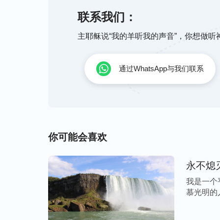
“
只有忠心才可回击魔鬼的诡计。
”
（《话在肉
联系我们：
领了，教会的事我什么也不知道。”这恶警
狠地骂道：“你就等死吧！”说着一把将我从
主耶稣说“我的羊听我的声音”，你想做
用铐子把我吊铐在房梁上，最后甩下一句“你
地，一只脚着地，另一只脚就得抬起来，随
通过WhatsApp与我们联系
将近一个小时，恶警们酒足饭饱后回来了，
的棉衣、棉裤早已被汗水浸透了，被放下来
警真是心狠手辣，我心里恨透了他们，同时
你可能会喜欢
当天晚上七点多，恶警们把我和另外四个姊
个个面无血色，看得出她们也同样遭受了酷
永不熄
所，恶警们只让四个姊妹下了车，之后载着
我是一个
诡秘地笑着说：“虽然你什么都不说，但我
慕光明的
吃点‘宵夜’……”我知道这帮恶警不安好心
生 […]
我力量，保守我不背叛神。我被带到了国保