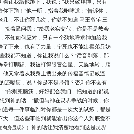
叫着让我给他跪下，我说：“我只敬拜神，只有
你下跪！”他一听，指着我咆哮道：“告诉你，
几，不让你死几次，你就不知道‘马王爷’有三
。接着逼问我：“给我老实交代，你是不是教会
乱，不知如何应对，只有一个劲地呼求神加给我
静了下来，也有了力量：宁死也不能出卖弟兄姊
些我都不知道，你让我说什么？”话音刚落，那
阵拳打脚踢。我被打得眼冒金星、天旋地转，脑
。他又拿着从我身上搜出来的传福音笔记威逼
妈的还嘴硬，说！你是不是带领？否则你不会有
：“你别死脑筋，好好配合我们，把知道的都说
想到神的话：“
撒但与神在灵界争战的时候，你
知道每一件事临到对你都是一次大的试炼，都是
不大，但这些事临到就能看出你这个人到底爱不
神的话让我清楚地看到这是灵界
在肉身显现》）