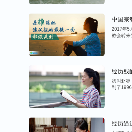
审讯室，只见满地的刑具犹如一只只不发声
狠地对我说：“听说你挺硬？我们就喜欢啃硬
中国宗
边使劲地揪我的耳朵。在昏暗的灯光下，我看
2017
跳。这时又听见一个恶警狂笑着说：“今天遇
教会转来
住我连撕带扯地扒光了我的衣服，我一丝不
打架。那恶警拉来一根水管，对准我打开了
身上，我感觉皮肤像刀割一样疼痛难忍，只
也没有了。恶警们一边给我冲水，一边吼叫
经历残
让你见不到明天的太阳！”我强忍着痛苦低
我叫赵睿
就是要电击我。这时我早已被折磨得没有半
到了19
呼求神：神哪！人太渺小，不能为你做什么
在任何时候都不远离你、不背叛你。他们强
的另一端连着一根电线，电线的一头夹在我
到浑身的血液都往头上冲，头就像要爆炸一
经历逼
一根神经都在剧烈地抽搐，感觉快要绷断了